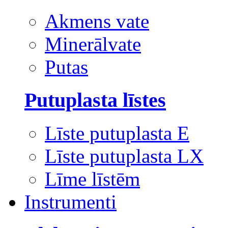
Akmens vate
Minerālvate
Putas
Putuplasta līstes
Līste putuplasta E
Līste putuplasta LX
Līme līstēm
Instrumenti