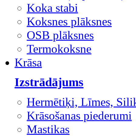
Koka stabi
Koksnes plāksnes
OSB plāksnes
Termokoksne
Krāsa
Izstrādājums
Hermētiķi, Līmes, Sili
Krāsošanas piederumi
Mastikas