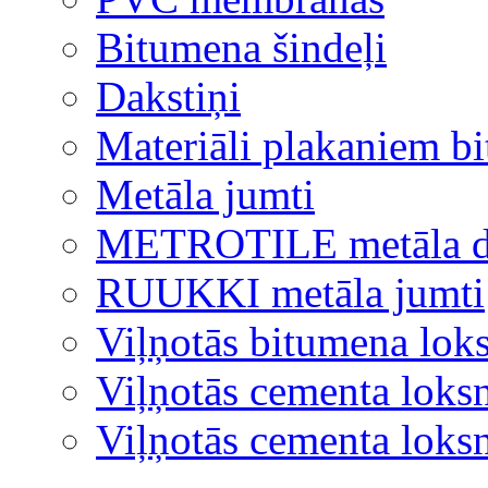
Bitumena šindeļi
Dakstiņi
Materiāli plakaniem b
Metāla jumti
METROTILE metāla d
RUUKKI metāla jumti
Viļņotās bitumena lok
Viļņotās cementa loks
Viļņotās cementa lok