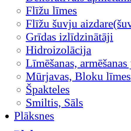
Flīžu līmes
Flīžu šuvju aizdare(šuv
Grīdas izlīdzinātāji
Hidroizolācija
Līmēšanas, armēšanas 
Mūrjavas, Bloku līmes
Špakteles
Smiltis, Sāls
Plāksnes