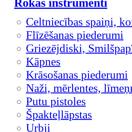
Rokas instrumenti
Celtniecības spaiņi, ko
Flīzēšanas piederumi
Griezējdiski, Smilšpap
Kāpnes
Krāsošanas piederumi
Naži, mērlentes, līmeņ
Putu pistoles
Špakteļlāpstas
Urbji