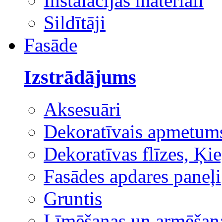
Instalācijas materiāli
Sildītāji
Fasāde
Izstrādājums
Aksesuāri
Dekoratīvais apmetum
Dekoratīvas flīzes, Ķie
Fasādes apdares paneļi
Gruntis
Līmēšanas un armēšana