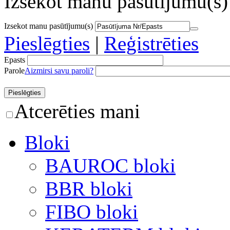
Izsekot manu pasūtījumu(s)
Izsekot manu pasūtījumu(s)
Pieslēgties
|
Reģistrēties
Epasts
Parole
Aizmirsi savu paroli?
Atcerēties mani
Bloki
BAUROC bloki
BBR bloki
FIBO bloki