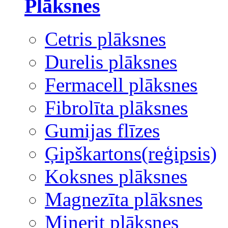
Plāksnes
Cetris plāksnes
Durelis plāksnes
Fermacell plāksnes
Fibrolīta plāksnes
Gumijas flīzes
Ģipškartons(reģipsis)
Koksnes plāksnes
Magnezīta plāksnes
Minerit plāksnes