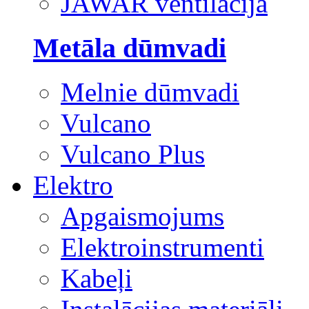
JAWAR ventilācija
Metāla dūmvadi
Melnie dūmvadi
Vulcano
Vulcano Plus
Elektro
Apgaismojums
Elektroinstrumenti
Kabeļi