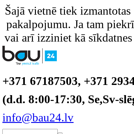
Šajā vietnē tiek izmantotas
pakalpojumu. Ja tam piekrīt
vai arī izziniet kā sīkdatnes
+371 67187503, +371 293
(d.d. 8:00-17:30, Se,Sv-slē
info@bau24.lv