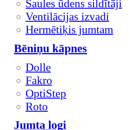
Saules ūdens sildītāji
Ventilācijas izvadi
Hermētiķis jumtam
Bēniņu kāpnes
Dolle
Fakro
OptiStep
Roto
Jumta logi