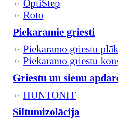
OptiStep
Roto
Piekaramie griesti
Piekaramo griestu plā
Piekaramo griestu kons
Griestu un sienu apdar
HUNTONIT
Siltumizolācija