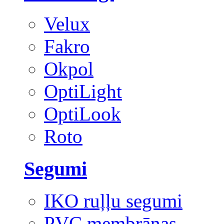
Velux
Fakro
Okpol
OptiLight
OptiLook
Roto
Segumi
IKO ruļļu segumi
PVC membrānas