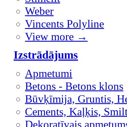
Weber
Vincents Polyline
View more
→
Izstrādājums
Apmetumi
Betons - Betons klons
Būvķīmija, Gruntis, H
Cements, Kaļķis, Smilt
Dekoratīvais apmetum