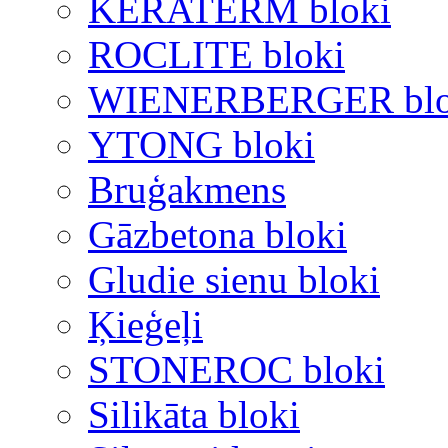
KERATERM bloki
ROCLITE bloki
WIENERBERGER blo
YTONG bloki
Bruģakmens
Gāzbetona bloki
Gludie sienu bloki
Ķieģeļi
STONEROC bloki
Silikāta bloki