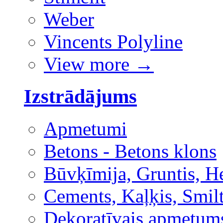
Weber
Vincents Polyline
View more
→
Izstrādājums
Apmetumi
Betons - Betons klons
Būvķīmija, Gruntis, H
Cements, Kaļķis, Smilt
Dekoratīvais apmetum