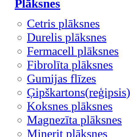
Plāksnes
Cetris plāksnes
Durelis plāksnes
Fermacell plāksnes
Fibrolīta plāksnes
Gumijas flīzes
Ģipškartons(reģipsis)
Koksnes plāksnes
Magnezīta plāksnes
Minerit plāksnes