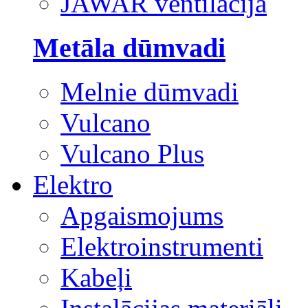
JAWAR ventilācija
Metāla dūmvadi
Melnie dūmvadi
Vulcano
Vulcano Plus
Elektro
Apgaismojums
Elektroinstrumenti
Kabeļi