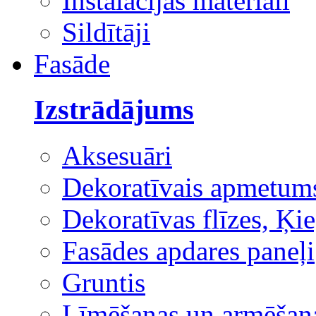
Instalācijas materiāli
Sildītāji
Fasāde
Izstrādājums
Aksesuāri
Dekoratīvais apmetum
Dekoratīvas flīzes, Ķie
Fasādes apdares paneļi
Gruntis
Līmēšanas un armēšana