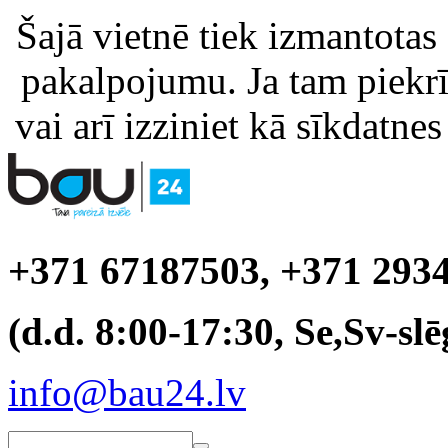
Šajā vietnē tiek izmantotas
pakalpojumu. Ja tam piekrīt
vai arī izziniet kā sīkdatnes
+371 67187503, +371 293
(d.d. 8:00-17:30, Se,Sv-slē
info@bau24.lv