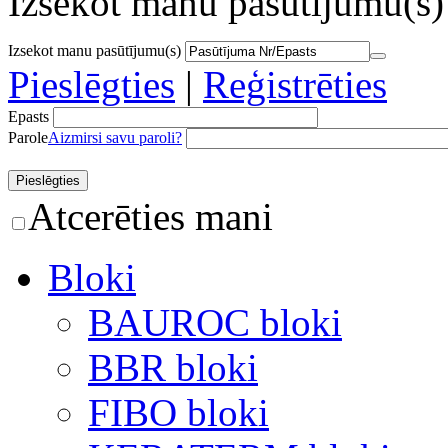
Izsekot manu pasūtījumu(s)
Izsekot manu pasūtījumu(s)
Pieslēgties
|
Reģistrēties
Epasts
Parole
Aizmirsi savu paroli?
Atcerēties mani
Bloki
BAUROC bloki
BBR bloki
FIBO bloki