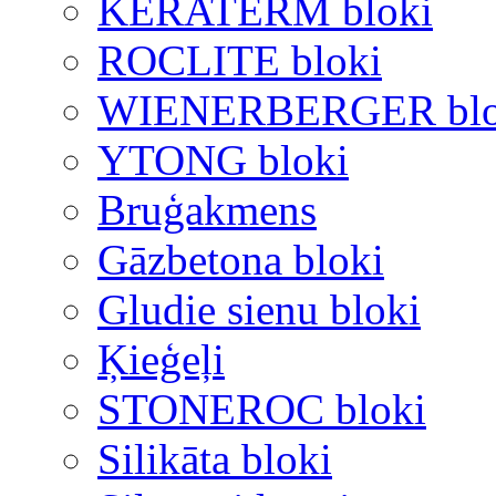
KERATERM bloki
ROCLITE bloki
WIENERBERGER blo
YTONG bloki
Bruģakmens
Gāzbetona bloki
Gludie sienu bloki
Ķieģeļi
STONEROC bloki
Silikāta bloki