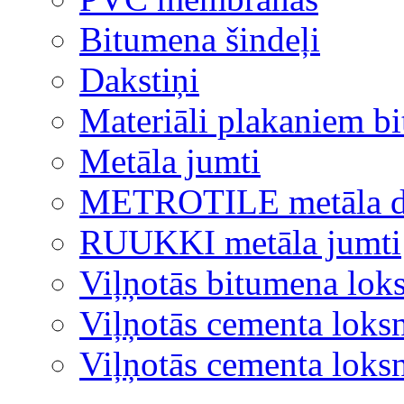
Bitumena šindeļi
Dakstiņi
Materiāli plakaniem b
Metāla jumti
METROTILE metāla d
RUUKKI metāla jumti
Viļņotās bitumena lok
Viļņotās cementa loks
Viļņotās cementa lok