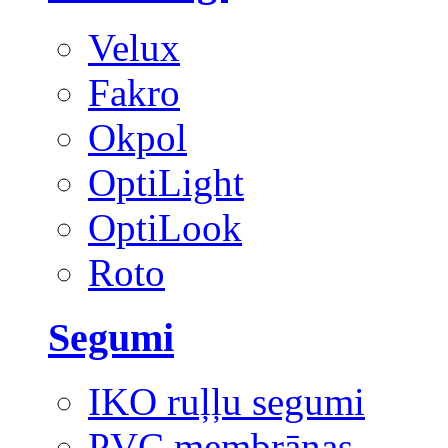
Velux
Fakro
Okpol
OptiLight
OptiLook
Roto
Segumi
IKO ruļļu segumi
PVC membrānas