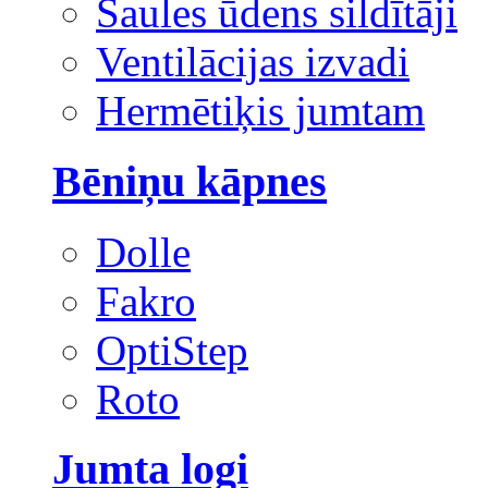
Saules ūdens sildītāji
Ventilācijas izvadi
Hermētiķis jumtam
Bēniņu kāpnes
Dolle
Fakro
OptiStep
Roto
Jumta logi