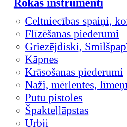
Rokas instrumenti
Celtniecības spaiņi, ko
Flīzēšanas piederumi
Griezējdiski, Smilšpap
Kāpnes
Krāsošanas piederumi
Naži, mērlentes, līmeņ
Putu pistoles
Špakteļlāpstas
Urbji