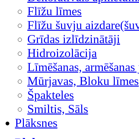
Flīžu līmes
Flīžu šuvju aizdare(šuv
Grīdas izlīdzinātāji
Hidroizolācija
Līmēšanas, armēšanas 
Mūrjavas, Bloku līmes
Špakteles
Smiltis, Sāls
Plāksnes