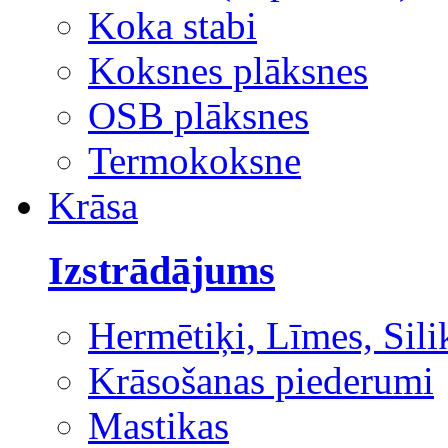
Koka stabi
Koksnes plāksnes
OSB plāksnes
Termokoksne
Krāsa
Izstrādājums
Hermētiķi, Līmes, Sili
Krāsošanas piederumi
Mastikas