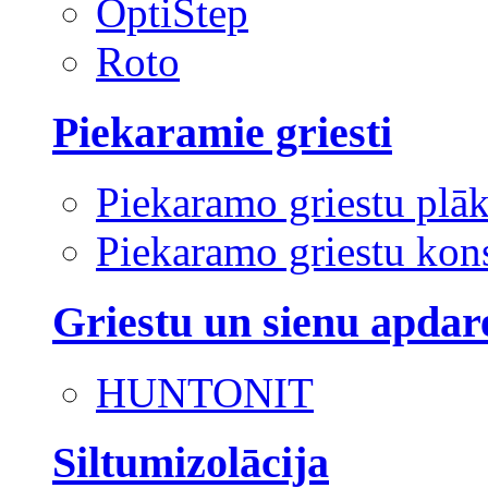
OptiStep
Roto
Piekaramie griesti
Piekaramo griestu plā
Piekaramo griestu kons
Griestu un sienu apdar
HUNTONIT
Siltumizolācija