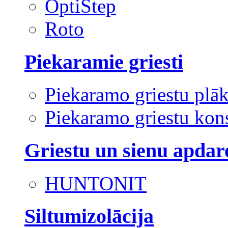
OptiStep
Roto
Piekaramie griesti
Piekaramo griestu plā
Piekaramo griestu kons
Griestu un sienu apdar
HUNTONIT
Siltumizolācija