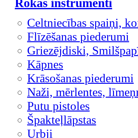
Rokas instrumenti
Celtniecības spaiņi, ko
Flīzēšanas piederumi
Griezējdiski, Smilšpap
Kāpnes
Krāsošanas piederumi
Naži, mērlentes, līmeņ
Putu pistoles
Špakteļlāpstas
Urbji