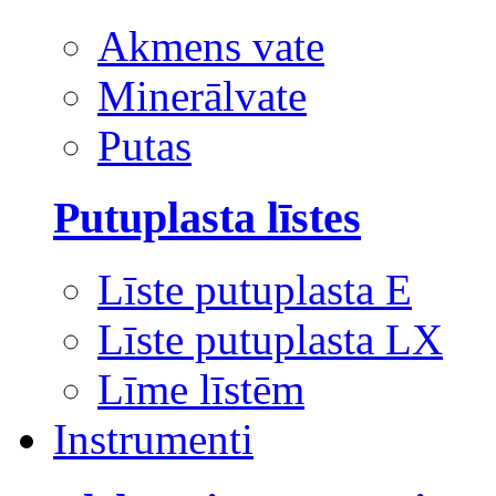
Akmens vate
Minerālvate
Putas
Putuplasta līstes
Līste putuplasta E
Līste putuplasta LX
Līme līstēm
Instrumenti