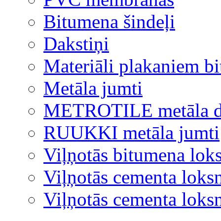
Bitumena šindeļi
Dakstiņi
Materiāli plakaniem b
Metāla jumti
METROTILE metāla d
RUUKKI metāla jumti
Viļņotās bitumena lok
Viļņotās cementa loks
Viļņotās cementa lok