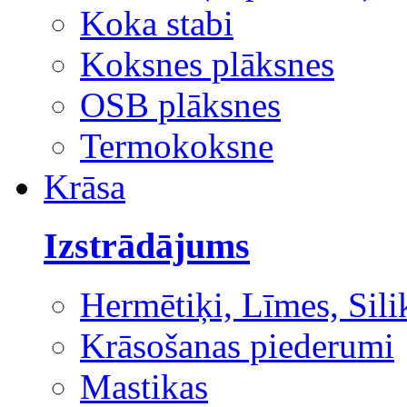
Koka stabi
Koksnes plāksnes
OSB plāksnes
Termokoksne
Krāsa
Izstrādājums
Hermētiķi, Līmes, Sili
Krāsošanas piederumi
Mastikas