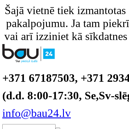
Šajā vietnē tiek izmantotas
pakalpojumu. Ja tam piekrīt
vai arī izziniet kā sīkdatnes
+371 67187503, +371 293
(d.d. 8:00-17:30, Se,Sv-slē
info@bau24.lv