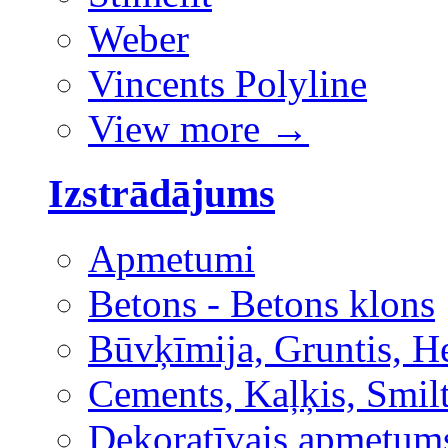
Weber
Vincents Polyline
View more
→
Izstrādājums
Apmetumi
Betons - Betons klons
Būvķīmija, Gruntis, H
Cements, Kaļķis, Smilt
Dekoratīvais apmetum