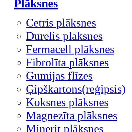
Plāksnes
Cetris plāksnes
Durelis plāksnes
Fermacell plāksnes
Fibrolīta plāksnes
Gumijas flīzes
Ģipškartons(reģipsis)
Koksnes plāksnes
Magnezīta plāksnes
Minerit plāksnes