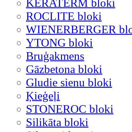
KERATERM bloki
ROCLITE bloki
WIENERBERGER blo
YTONG bloki
Bruģakmens
Gāzbetona bloki
Gludie sienu bloki
Ķieģeļi
STONEROC bloki
Silikāta bloki