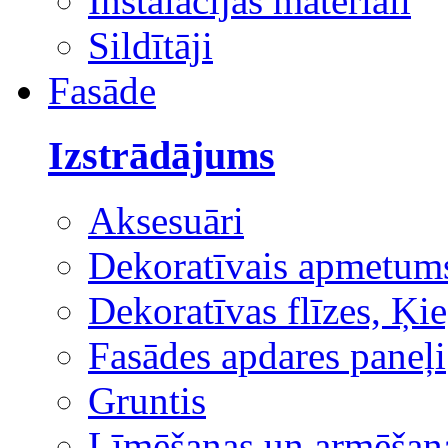
Instalācijas materiāli
Sildītāji
Fasāde
Izstrādājums
Aksesuāri
Dekoratīvais apmetum
Dekoratīvas flīzes, Ķie
Fasādes apdares paneļi
Gruntis
Līmēšanas un armēšana