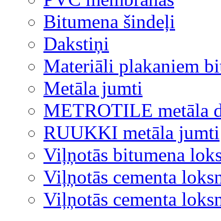
Bitumena šindeļi
Dakstiņi
Materiāli plakaniem b
Metāla jumti
METROTILE metāla d
RUUKKI metāla jumti
Viļņotās bitumena lok
Viļņotās cementa loks
Viļņotās cementa lok