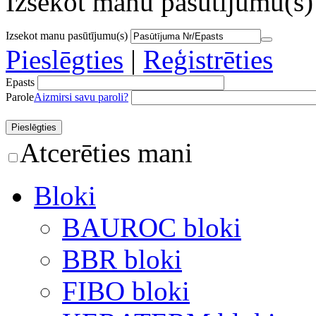
Izsekot manu pasūtījumu(s)
Izsekot manu pasūtījumu(s)
Pieslēgties
|
Reģistrēties
Epasts
Parole
Aizmirsi savu paroli?
Atcerēties mani
Bloki
BAUROC bloki
BBR bloki
FIBO bloki