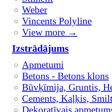
Weber
Vincents Polyline
View more
→
Izstrādājums
Apmetumi
Betons - Betons klons
Būvķīmija, Gruntis, H
Cements, Kaļķis, Smilt
Dekoratīvais apmetum