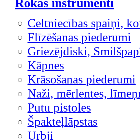
Rokas instrumenti
Celtniecības spaiņi, ko
Flīzēšanas piederumi
Griezējdiski, Smilšpap
Kāpnes
Krāsošanas piederumi
Naži, mērlentes, līmeņ
Putu pistoles
Špakteļlāpstas
Urbji