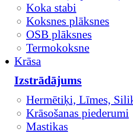
Koka stabi
Koksnes plāksnes
OSB plāksnes
Termokoksne
Krāsa
Izstrādājums
Hermētiķi, Līmes, Sili
Krāsošanas piederumi
Mastikas