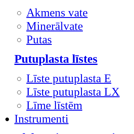
Akmens vate
Minerālvate
Putas
Putuplasta līstes
Līste putuplasta E
Līste putuplasta LX
Līme līstēm
Instrumenti