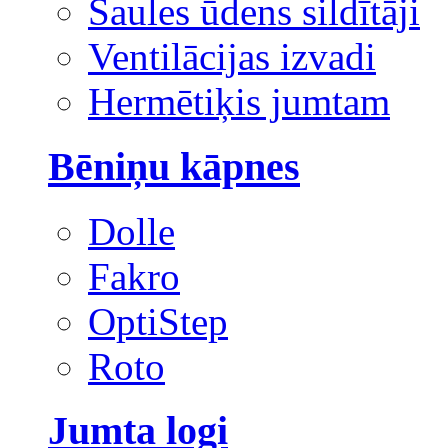
Saules ūdens sildītāji
Ventilācijas izvadi
Hermētiķis jumtam
Bēniņu kāpnes
Dolle
Fakro
OptiStep
Roto
Jumta logi