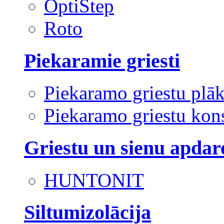
OptiStep
Roto
Piekaramie griesti
Piekaramo griestu plā
Piekaramo griestu kons
Griestu un sienu apdar
HUNTONIT
Siltumizolācija