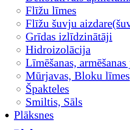
Flīžu līmes
Flīžu šuvju aizdare(šuv
Grīdas izlīdzinātāji
Hidroizolācija
Līmēšanas, armēšanas 
Mūrjavas, Bloku līmes
Špakteles
Smiltis, Sāls
Plāksnes