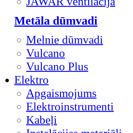
JAWAR ventilācija
Metāla dūmvadi
Melnie dūmvadi
Vulcano
Vulcano Plus
Elektro
Apgaismojums
Elektroinstrumenti
Kabeļi