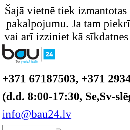
Šajā vietnē tiek izmantotas
pakalpojumu. Ja tam piekrīt
vai arī izziniet kā sīkdatnes
+371 67187503, +371 293
(d.d. 8:00-17:30, Se,Sv-slē
info@bau24.lv