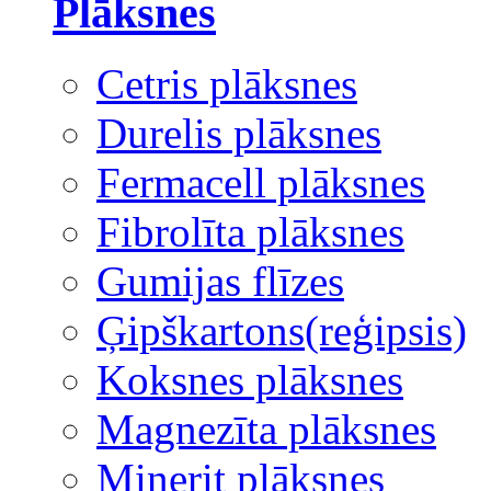
Plāksnes
Cetris plāksnes
Durelis plāksnes
Fermacell plāksnes
Fibrolīta plāksnes
Gumijas flīzes
Ģipškartons(reģipsis)
Koksnes plāksnes
Magnezīta plāksnes
Minerit plāksnes