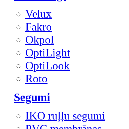
Velux
Fakro
Okpol
OptiLight
OptiLook
Roto
Segumi
IKO ruļļu segumi
PVC membrānas