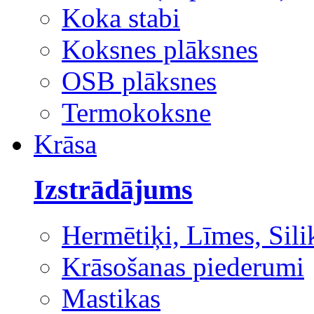
Koka stabi
Koksnes plāksnes
OSB plāksnes
Termokoksne
Krāsa
Izstrādājums
Hermētiķi, Līmes, Sili
Krāsošanas piederumi
Mastikas