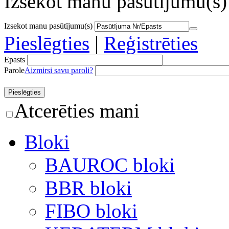
Izsekot manu pasūtījumu(s)
Izsekot manu pasūtījumu(s)
Pieslēgties
|
Reģistrēties
Epasts
Parole
Aizmirsi savu paroli?
Atcerēties mani
Bloki
BAUROC bloki
BBR bloki
FIBO bloki