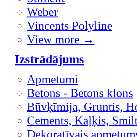
Weber
Vincents Polyline
View more
→
Izstrādājums
Apmetumi
Betons - Betons klons
Būvķīmija, Gruntis, H
Cements, Kaļķis, Smilt
Dekoratīvais apmetum