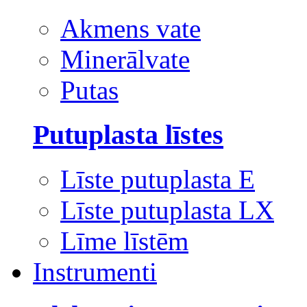
Akmens vate
Minerālvate
Putas
Putuplasta līstes
Līste putuplasta E
Līste putuplasta LX
Līme līstēm
Instrumenti