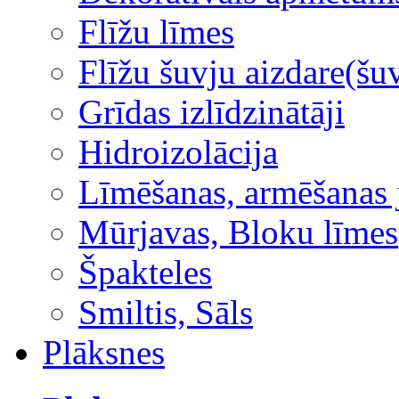
Flīžu līmes
Flīžu šuvju aizdare(šuv
Grīdas izlīdzinātāji
Hidroizolācija
Līmēšanas, armēšanas 
Mūrjavas, Bloku līmes
Špakteles
Smiltis, Sāls
Plāksnes