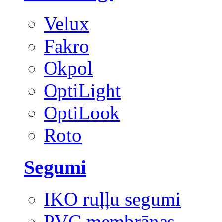
Velux
Fakro
Okpol
OptiLight
OptiLook
Roto
Segumi
IKO ruļļu segumi
PVC membrānas