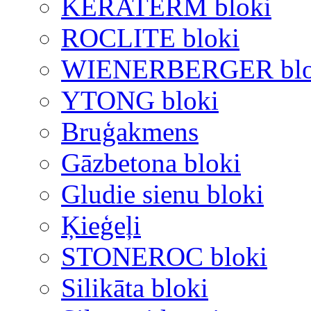
KERATERM bloki
ROCLITE bloki
WIENERBERGER blo
YTONG bloki
Bruģakmens
Gāzbetona bloki
Gludie sienu bloki
Ķieģeļi
STONEROC bloki
Silikāta bloki