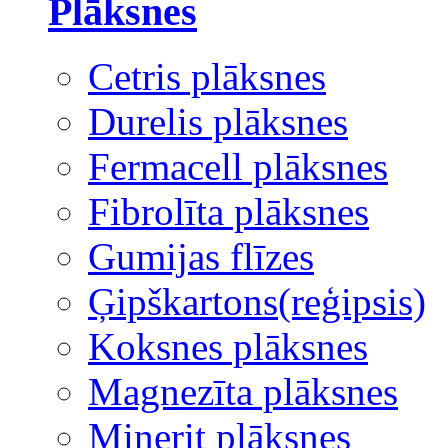
Plāksnes
Cetris plāksnes
Durelis plāksnes
Fermacell plāksnes
Fibrolīta plāksnes
Gumijas flīzes
Ģipškartons(reģipsis)
Koksnes plāksnes
Magnezīta plāksnes
Minerit plāksnes