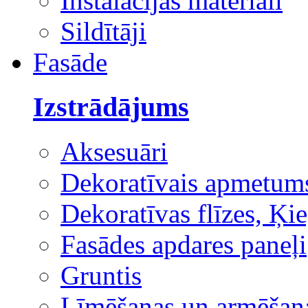
Instalācijas materiāli
Sildītāji
Fasāde
Izstrādājums
Aksesuāri
Dekoratīvais apmetum
Dekoratīvas flīzes, Ķie
Fasādes apdares paneļi
Gruntis
Līmēšanas un armēšana