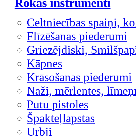
Rokas instrumenti
Celtniecības spaiņi, ko
Flīzēšanas piederumi
Griezējdiski, Smilšpap
Kāpnes
Krāsošanas piederumi
Naži, mērlentes, līmeņ
Putu pistoles
Špakteļlāpstas
Urbji