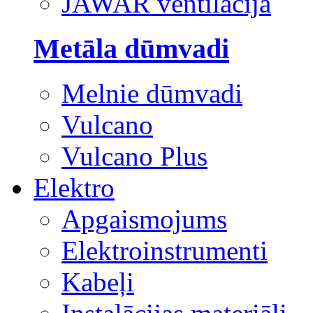
JAWAR ventilācija
Metāla dūmvadi
Melnie dūmvadi
Vulcano
Vulcano Plus
Elektro
Apgaismojums
Elektroinstrumenti
Kabeļi