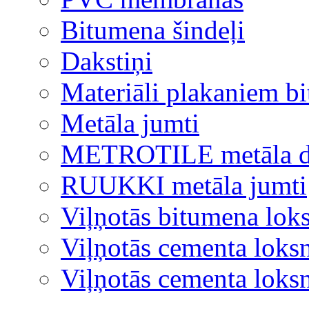
Bitumena šindeļi
Dakstiņi
Materiāli plakaniem b
Metāla jumti
METROTILE metāla d
RUUKKI metāla jumti
Viļņotās bitumena lok
Viļņotās cementa loks
Viļņotās cementa lok