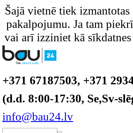
Šajā vietnē tiek izmantotas
pakalpojumu. Ja tam piekrīt
vai arī izziniet kā sīkdatnes
+371 67187503, +371 293
(d.d. 8:00-17:30, Se,Sv-slē
info@bau24.lv