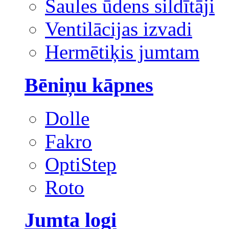
Saules ūdens sildītāji
Ventilācijas izvadi
Hermētiķis jumtam
Bēniņu kāpnes
Dolle
Fakro
OptiStep
Roto
Jumta logi