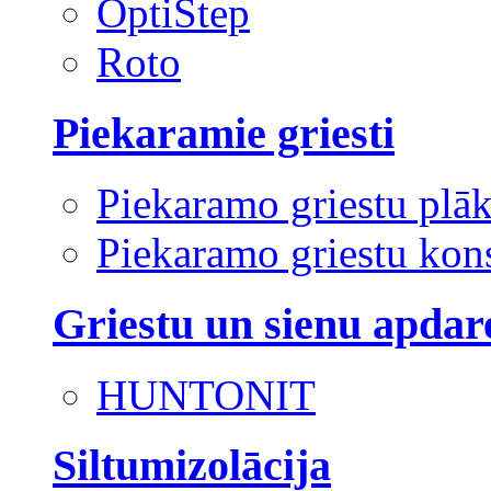
OptiStep
Roto
Piekaramie griesti
Piekaramo griestu plā
Piekaramo griestu kons
Griestu un sienu apdar
HUNTONIT
Siltumizolācija