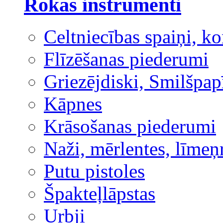
Rokas instrumenti
Celtniecības spaiņi, ko
Flīzēšanas piederumi
Griezējdiski, Smilšpap
Kāpnes
Krāsošanas piederumi
Naži, mērlentes, līmeņ
Putu pistoles
Špakteļlāpstas
Urbji