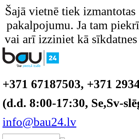
Šajā vietnē tiek izmantotas
pakalpojumu. Ja tam piekrīt
vai arī izziniet kā sīkdatnes
+371 67187503, +371 293
(d.d. 8:00-17:30, Se,Sv-slē
info@bau24.lv