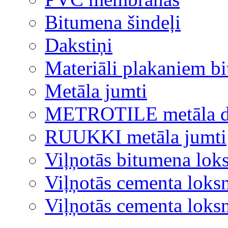
Bitumena šindeļi
Dakstiņi
Materiāli plakaniem b
Metāla jumti
METROTILE metāla d
RUUKKI metāla jumti
Viļņotās bitumena lok
Viļņotās cementa loks
Viļņotās cementa lok