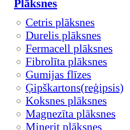
Plāksnes
Cetris plāksnes
Durelis plāksnes
Fermacell plāksnes
Fibrolīta plāksnes
Gumijas flīzes
Ģipškartons(reģipsis)
Koksnes plāksnes
Magnezīta plāksnes
Minerit plāksnes