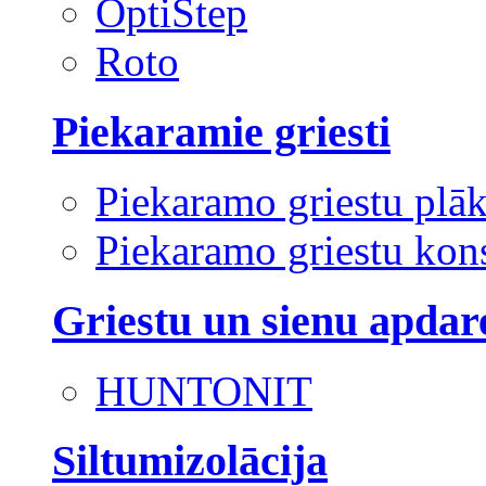
OptiStep
Roto
Piekaramie griesti
Piekaramo griestu plā
Piekaramo griestu kons
Griestu un sienu apdar
HUNTONIT
Siltumizolācija