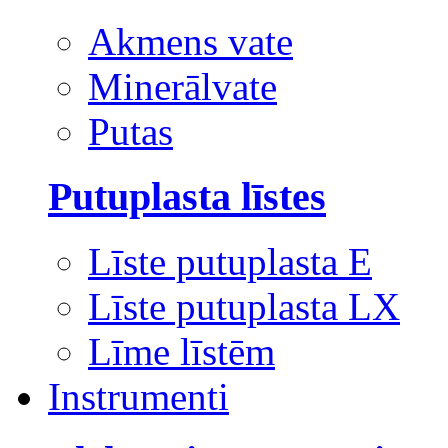
Akmens vate
Minerālvate
Putas
Putuplasta līstes
Līste putuplasta E
Līste putuplasta LX
Līme līstēm
Instrumenti