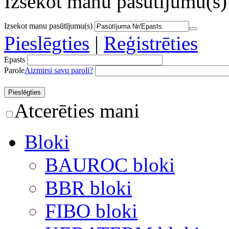
Izsekot manu pasūtījumu(s)
Izsekot manu pasūtījumu(s)
Pieslēgties
|
Reģistrēties
Epasts
Parole
Aizmirsi savu paroli?
Atcerēties mani
Bloki
BAUROC bloki
BBR bloki
FIBO bloki