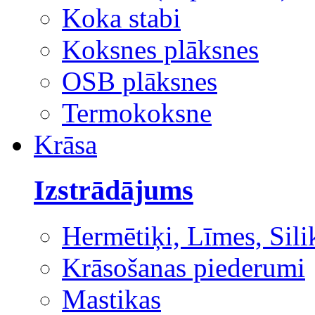
Koka stabi
Koksnes plāksnes
OSB plāksnes
Termokoksne
Krāsa
Izstrādājums
Hermētiķi, Līmes, Sili
Krāsošanas piederumi
Mastikas