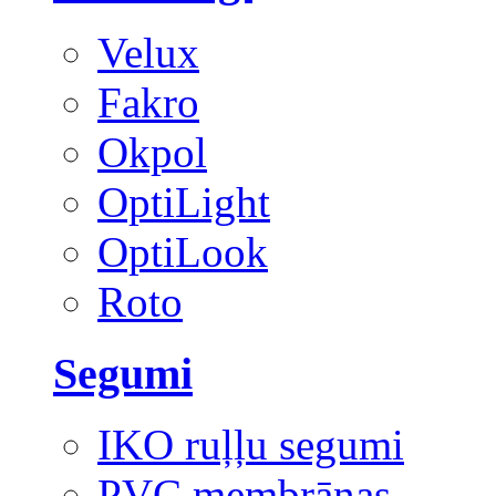
Velux
Fakro
Okpol
OptiLight
OptiLook
Roto
Segumi
IKO ruļļu segumi
PVC membrānas