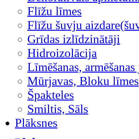
Flīžu līmes
Flīžu šuvju aizdare(šuv
Grīdas izlīdzinātāji
Hidroizolācija
Līmēšanas, armēšanas 
Mūrjavas, Bloku līmes
Špakteles
Smiltis, Sāls
Plāksnes