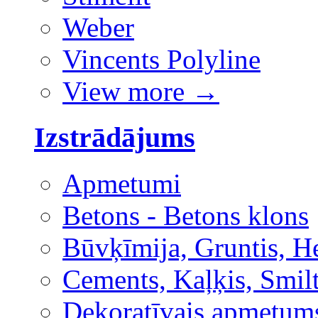
Weber
Vincents Polyline
View more
→
Izstrādājums
Apmetumi
Betons - Betons klons
Būvķīmija, Gruntis, H
Cements, Kaļķis, Smilt
Dekoratīvais apmetum