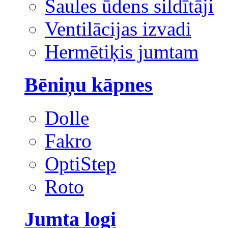
Saules ūdens sildītāji
Ventilācijas izvadi
Hermētiķis jumtam
Bēniņu kāpnes
Dolle
Fakro
OptiStep
Roto
Jumta logi