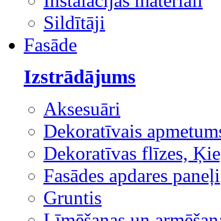
Instalācijas materiāli
Sildītāji
Fasāde
Izstrādājums
Aksesuāri
Dekoratīvais apmetum
Dekoratīvas flīzes, Ķie
Fasādes apdares paneļi
Gruntis
Līmēšanas un armēšana