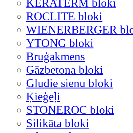
KERATERM bloki
ROCLITE bloki
WIENERBERGER blo
YTONG bloki
Bruģakmens
Gāzbetona bloki
Gludie sienu bloki
Ķieģeļi
STONEROC bloki
Silikāta bloki