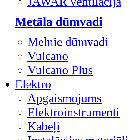
JAWAR ventilācija
Metāla dūmvadi
Melnie dūmvadi
Vulcano
Vulcano Plus
Elektro
Apgaismojums
Elektroinstrumenti
Kabeļi