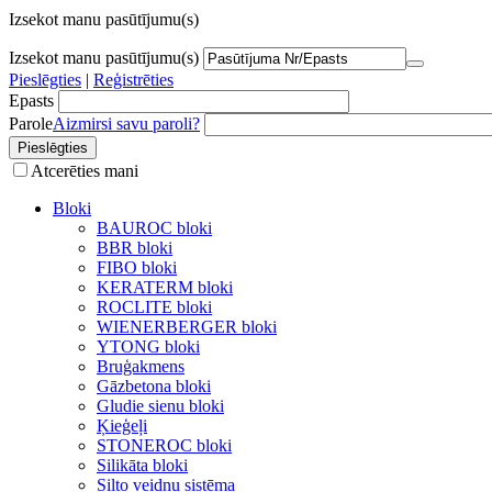
Izsekot manu pasūtījumu(s)
Izsekot manu pasūtījumu(s)
Pieslēgties
|
Reģistrēties
Epasts
Parole
Aizmirsi savu paroli?
Atcerēties mani
Bloki
BAUROC bloki
BBR bloki
FIBO bloki
KERATERM bloki
ROCLITE bloki
WIENERBERGER bloki
YTONG bloki
Bruģakmens
Gāzbetona bloki
Gludie sienu bloki
Ķieģeļi
STONEROC bloki
Silikāta bloki
Silto veidņu sistēma