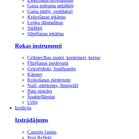
Elektriskās urbjmašīnas
Gaisa mitruma atdalītāji
Gaisa pūtēji, ventilatori
Krāsošanas iekārtas
Leņķa slīpmašīnas
Sildītāji
Slīpēšanas iekārtas
Rokas instrumenti
Celtniecības spaiņi, konteineri, ķerras
Flīzēšanas piederumi
Griezējdiski, Smilšpapīrs
Kāpnes
Krāsošanas piederumi
Naži, mērlentes, līmeņrāži
Putu pistoles
Špakteļlāpstas
Urbji
Izolācija
Izstrādājums
Cauruļu čaulas
Pepi Reflekt