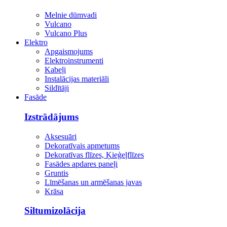
Melnie dūmvadi
Vulcano
Vulcano Plus
Elektro
Apgaismojums
Elektroinstrumenti
Kabeļi
Instalācijas materiāli
Sildītāji
Fasāde
Izstrādājums
Aksesuāri
Dekoratīvais apmetums
Dekoratīvas flīzes, Ķieģeļflīzes
Fasādes apdares paneļi
Gruntis
Līmēšanas un armēšanas javas
Krāsa
Siltumizolācija