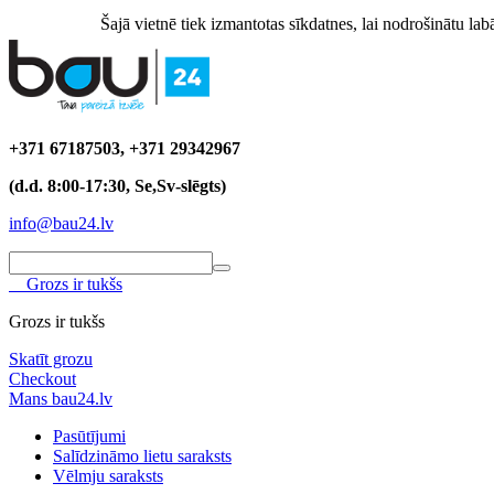
Šajā vietnē tiek izmantotas sīkdatnes, lai nodrošinātu labā
+371 67187503, +371 29342967
(d.d. 8:00-17:30, Se,Sv-slēgts)
info@bau24.lv
Grozs ir tukšs
Grozs ir tukšs
Skatīt grozu
Checkout
Mans bau24.lv
Pasūtījumi
Salīdzināmo lietu saraksts
Vēlmju saraksts