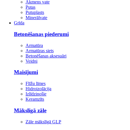
Akmens vate
Putas
Putuplasts
Minerālvate
Grīda
Betonēšanas piederumi
Armatūra
Armatūras siets
Betonēšanas aksesuāri
Veidņi
Maisījumi
Flīžu līmes
Hidroizolācija
Izlīdzinošie
Keramzīts
Mākslīgā zāle
Zāle mākslīgā GLP