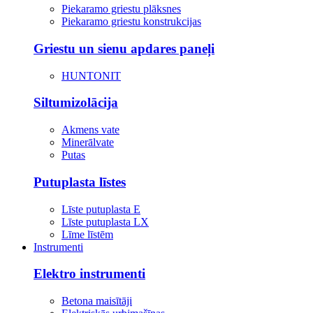
Piekaramo griestu plāksnes
Piekaramo griestu konstrukcijas
Griestu un sienu apdares paneļi
HUNTONIT
Siltumizolācija
Akmens vate
Minerālvate
Putas
Putuplasta līstes
Līste putuplasta E
Līste putuplasta LX
Līme līstēm
Instrumenti
Elektro instrumenti
Betona maisītāji