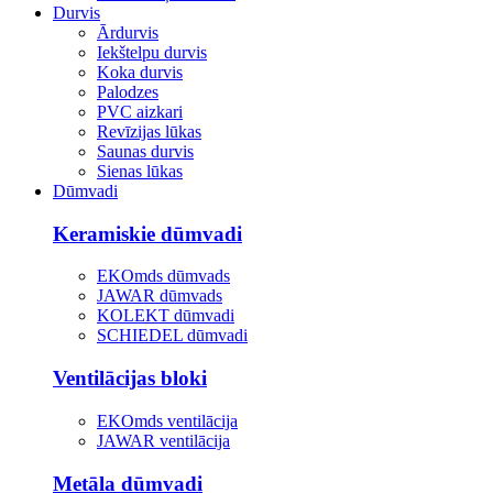
Durvis
Ārdurvis
Iekštelpu durvis
Koka durvis
Palodzes
PVC aizkari
Revīzijas lūkas
Saunas durvis
Sienas lūkas
Dūmvadi
Keramiskie dūmvadi
EKOmds dūmvads
JAWAR dūmvads
KOLEKT dūmvadi
SCHIEDEL dūmvadi
Ventilācijas bloki
EKOmds ventilācija
JAWAR ventilācija
Metāla dūmvadi