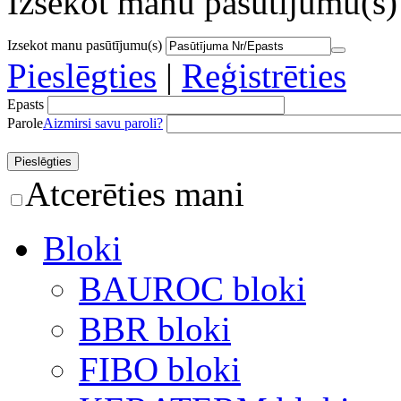
Izsekot manu pasūtījumu(s)
Izsekot manu pasūtījumu(s)
Pieslēgties
|
Reģistrēties
Epasts
Parole
Aizmirsi savu paroli?
Atcerēties mani
Bloki
BAUROC bloki
BBR bloki
FIBO bloki