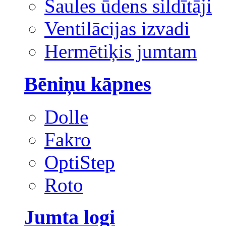
Saules ūdens sildītāji
Ventilācijas izvadi
Hermētiķis jumtam
Bēniņu kāpnes
Dolle
Fakro
OptiStep
Roto
Jumta logi