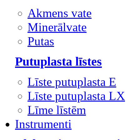
Akmens vate
Minerālvate
Putas
Putuplasta līstes
Līste putuplasta E
Līste putuplasta LX
Līme līstēm
Instrumenti