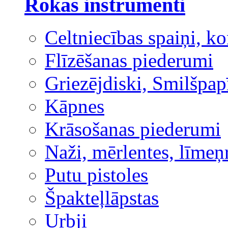
Rokas instrumenti
Celtniecības spaiņi, ko
Flīzēšanas piederumi
Griezējdiski, Smilšpap
Kāpnes
Krāsošanas piederumi
Naži, mērlentes, līmeņ
Putu pistoles
Špakteļlāpstas
Urbji