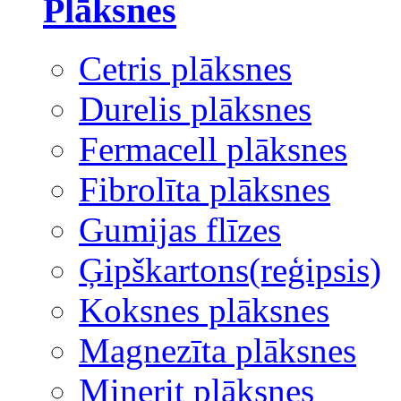
Plāksnes
Cetris plāksnes
Durelis plāksnes
Fermacell plāksnes
Fibrolīta plāksnes
Gumijas flīzes
Ģipškartons(reģipsis)
Koksnes plāksnes
Magnezīta plāksnes
Minerit plāksnes