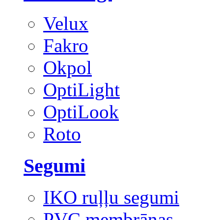
Velux
Fakro
Okpol
OptiLight
OptiLook
Roto
Segumi
IKO ruļļu segumi
PVC membrānas