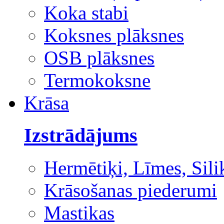
Koka stabi
Koksnes plāksnes
OSB plāksnes
Termokoksne
Krāsa
Izstrādājums
Hermētiķi, Līmes, Sili
Krāsošanas piederumi
Mastikas