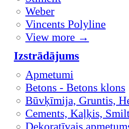
Weber
Vincents Polyline
View more
→
Izstrādājums
Apmetumi
Betons - Betons klons
Būvķīmija, Gruntis, H
Cements, Kaļķis, Smilt
Dekoratīvais apmetum