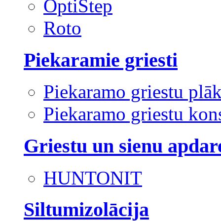
OptiStep
Roto
Piekaramie griesti
Piekaramo griestu plā
Piekaramo griestu kons
Griestu un sienu apdar
HUNTONIT
Siltumizolācija