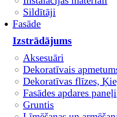
Instalācijas materiāli
Sildītāji
Fasāde
Izstrādājums
Aksesuāri
Dekoratīvais apmetum
Dekoratīvas flīzes, Ķie
Fasādes apdares paneļi
Gruntis
Līmēšanas un armēšana