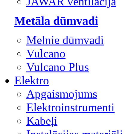
JAWAR ventilācija
Metāla dūmvadi
Melnie dūmvadi
Vulcano
Vulcano Plus
Elektro
Apgaismojums
Elektroinstrumenti
Kabeļi