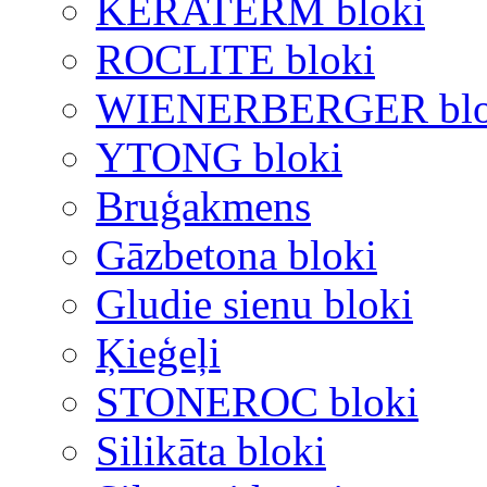
KERATERM bloki
ROCLITE bloki
WIENERBERGER blo
YTONG bloki
Bruģakmens
Gāzbetona bloki
Gludie sienu bloki
Ķieģeļi
STONEROC bloki
Silikāta bloki