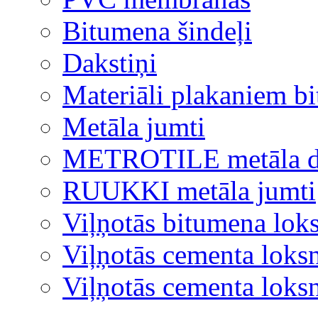
Bitumena šindeļi
Dakstiņi
Materiāli plakaniem b
Metāla jumti
METROTILE metāla d
RUUKKI metāla jumti
Viļņotās bitumena lok
Viļņotās cementa loks
Viļņotās cementa lok