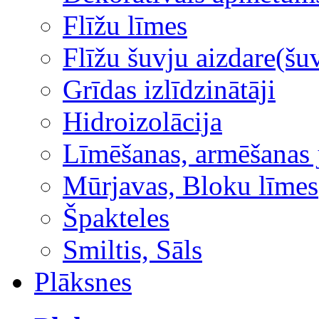
Flīžu līmes
Flīžu šuvju aizdare(šuv
Grīdas izlīdzinātāji
Hidroizolācija
Līmēšanas, armēšanas 
Mūrjavas, Bloku līmes
Špakteles
Smiltis, Sāls
Plāksnes