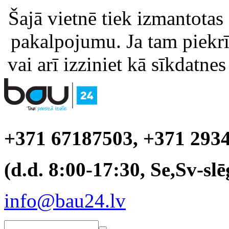
Šajā vietnē tiek izmantotas
pakalpojumu. Ja tam piekrīt
vai arī izziniet kā sīkdatnes
+371 67187503, +371 293
(d.d. 8:00-17:30, Se,Sv-slē
info@bau24.lv