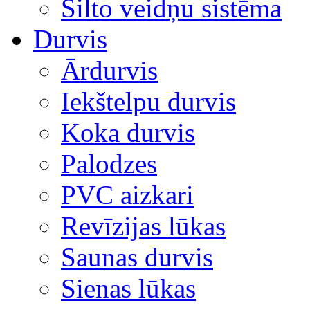
Silto veidņu sistēma
Durvis
Ārdurvis
Iekštelpu durvis
Koka durvis
Palodzes
PVC aizkari
Revīzijas lūkas
Saunas durvis
Sienas lūkas