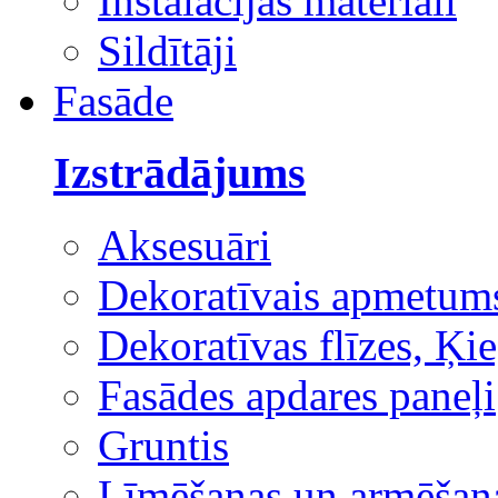
Instalācijas materiāli
Sildītāji
Fasāde
Izstrādājums
Aksesuāri
Dekoratīvais apmetum
Dekoratīvas flīzes, Ķie
Fasādes apdares paneļi
Gruntis
Līmēšanas un armēšana