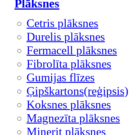
Plāksnes
Cetris plāksnes
Durelis plāksnes
Fermacell plāksnes
Fibrolīta plāksnes
Gumijas flīzes
Ģipškartons(reģipsis)
Koksnes plāksnes
Magnezīta plāksnes
Minerit plāksnes