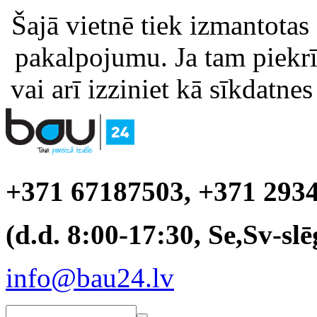
Šajā vietnē tiek izmantotas
pakalpojumu. Ja tam piekrīt
vai arī izziniet kā sīkdatnes
+371 67187503, +371 293
(d.d. 8:00-17:30, Se,Sv-slē
info@bau24.lv