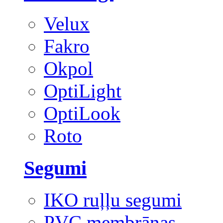
Velux
Fakro
Okpol
OptiLight
OptiLook
Roto
Segumi
IKO ruļļu segumi
PVC membrānas