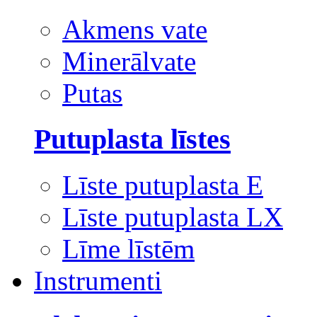
Akmens vate
Minerālvate
Putas
Putuplasta līstes
Līste putuplasta E
Līste putuplasta LX
Līme līstēm
Instrumenti