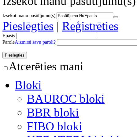
Izsekot manu pasūtījumu(s)
Izsekot manu pasūtījumu(s)
Pieslēgties
|
Reģistrēties
Epasts
Parole
Aizmirsi savu paroli?
Atcerēties mani
Bloki
BAUROC bloki
BBR bloki
FIBO bloki