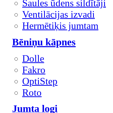
Saules ūdens sildītāji
Ventilācijas izvadi
Hermētiķis jumtam
Bēniņu kāpnes
Dolle
Fakro
OptiStep
Roto
Jumta logi