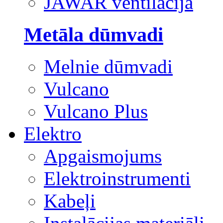
JAWAR ventilācija
Metāla dūmvadi
Melnie dūmvadi
Vulcano
Vulcano Plus
Elektro
Apgaismojums
Elektroinstrumenti
Kabeļi