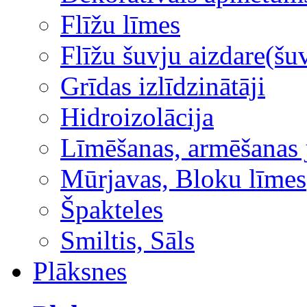
Flīžu līmes
Flīžu šuvju aizdare(šuv
Grīdas izlīdzinātāji
Hidroizolācija
Līmēšanas, armēšanas 
Mūrjavas, Bloku līmes
Špakteles
Smiltis, Sāls
Plāksnes