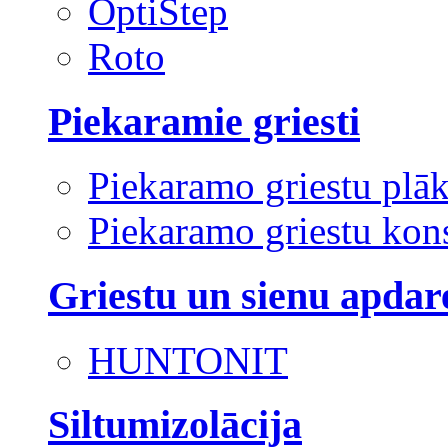
OptiStep
Roto
Piekaramie griesti
Piekaramo griestu plā
Piekaramo griestu kons
Griestu un sienu apdar
HUNTONIT
Siltumizolācija