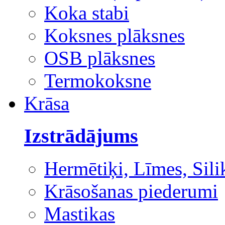
Koka stabi
Koksnes plāksnes
OSB plāksnes
Termokoksne
Krāsa
Izstrādājums
Hermētiķi, Līmes, Sili
Krāsošanas piederumi
Mastikas