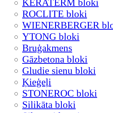
KERATERM bloki
ROCLITE bloki
WIENERBERGER blo
YTONG bloki
Bruģakmens
Gāzbetona bloki
Gludie sienu bloki
Ķieģeļi
STONEROC bloki
Silikāta bloki