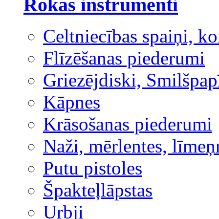
Rokas instrumenti
Celtniecības spaiņi, ko
Flīzēšanas piederumi
Griezējdiski, Smilšpap
Kāpnes
Krāsošanas piederumi
Naži, mērlentes, līmeņ
Putu pistoles
Špakteļlāpstas
Urbji