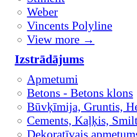
Weber
Vincents Polyline
View more
→
Izstrādājums
Apmetumi
Betons - Betons klons
Būvķīmija, Gruntis, H
Cements, Kaļķis, Smilt
Dekoratīvais apmetum