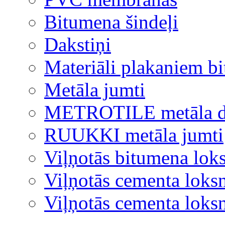
Bitumena šindeļi
Dakstiņi
Materiāli plakaniem b
Metāla jumti
METROTILE metāla d
RUUKKI metāla jumti
Viļņotās bitumena lok
Viļņotās cementa loks
Viļņotās cementa lok