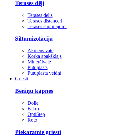
Terases dēļi
Terases dēlis
Terases distanceri
Terases stiprinājumi
Siltumizolācija
Akmens vate
Korķa apakšklājs
Minerālvate
Putuplasts
Putuplasta veidņi
Griesti
Bēniņu kāpnes
Dolle
Fakro
OptiStep
Roto
Piekaramie griesti