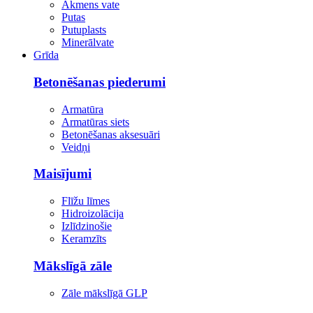
Akmens vate
Putas
Putuplasts
Minerālvate
Grīda
Betonēšanas piederumi
Armatūra
Armatūras siets
Betonēšanas aksesuāri
Veidņi
Maisījumi
Flīžu līmes
Hidroizolācija
Izlīdzinošie
Keramzīts
Mākslīgā zāle
Zāle mākslīgā GLP