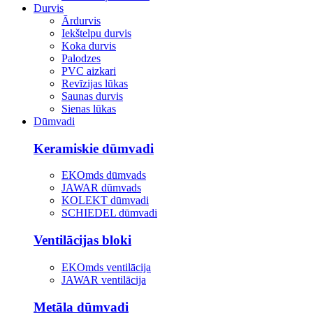
Durvis
Ārdurvis
Iekštelpu durvis
Koka durvis
Palodzes
PVC aizkari
Revīzijas lūkas
Saunas durvis
Sienas lūkas
Dūmvadi
Keramiskie dūmvadi
EKOmds dūmvads
JAWAR dūmvads
KOLEKT dūmvadi
SCHIEDEL dūmvadi
Ventilācijas bloki
EKOmds ventilācija
JAWAR ventilācija
Metāla dūmvadi