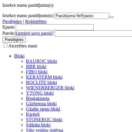
Izsekot manu pasūtījumu(s)
Izsekot manu pasūtījumu(s)
Pieslēgties
|
Reģistrēties
Epasts
Parole
Aizmirsi savu paroli?
Atcerēties mani
Bloki
BAUROC bloki
BBR bloki
FIBO bloki
KERATERM bloki
ROCLITE bloki
WIENERBERGER bloki
YTONG bloki
Bruģakmens
Gāzbetona bloki
Gludie sienu bloki
Ķieģeļi
STONEROC bloki
Silikāta bloki
Silto veidņu sistēma