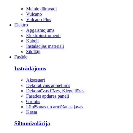
Melnie dūmvadi
Vulcano
Vulcano Plus
Elektro
Apgaismojums
Elektroinstrumenti
Kabeļi
Instalācijas materiāli
Sildītāji
Fasāde
Izstrādājums
Aksesuāri
Dekoratīvais apmetums
Dekoratīvas flīzes, Ķieģeļflīzes
Fasādes apdares paneļi
Gruntis
Līmēšanas un armēšanas javas
Krāsa
Siltumizolācija