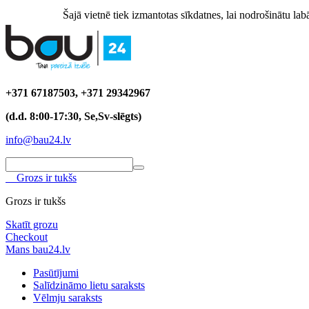
Šajā vietnē tiek izmantotas sīkdatnes, lai nodrošinātu labā
+371 67187503, +371 29342967
(d.d. 8:00-17:30, Se,Sv-slēgts)
info@bau24.lv
Grozs ir tukšs
Grozs ir tukšs
Skatīt grozu
Checkout
Mans bau24.lv
Pasūtījumi
Salīdzināmo lietu saraksts
Vēlmju saraksts