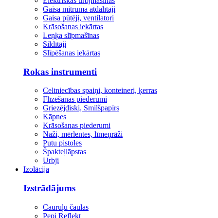
Elektriskās urbjmašīnas
Gaisa mitruma atdalītāji
Gaisa pūtēji, ventilatori
Krāsošanas iekārtas
Leņķa slīpmašīnas
Sildītāji
Slīpēšanas iekārtas
Rokas instrumenti
Celtniecības spaiņi, konteineri, ķerras
Flīzēšanas piederumi
Griezējdiski, Smilšpapīrs
Kāpnes
Krāsošanas piederumi
Naži, mērlentes, līmeņrāži
Putu pistoles
Špakteļlāpstas
Urbji
Izolācija
Izstrādājums
Cauruļu čaulas
Pepi Reflekt