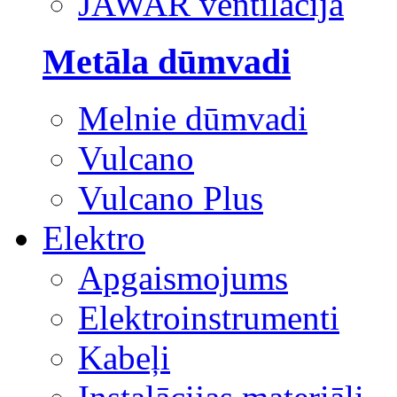
JAWAR ventilācija
Metāla dūmvadi
Melnie dūmvadi
Vulcano
Vulcano Plus
Elektro
Apgaismojums
Elektroinstrumenti
Kabeļi