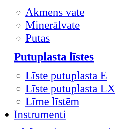
Akmens vate
Minerālvate
Putas
Putuplasta līstes
Līste putuplasta E
Līste putuplasta LX
Līme līstēm
Instrumenti