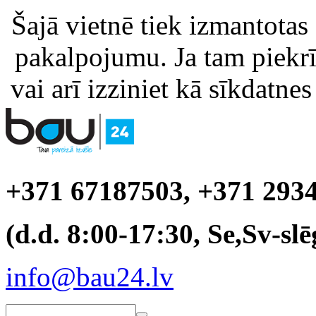
Šajā vietnē tiek izmantotas
pakalpojumu. Ja tam piekrīt
vai arī izziniet kā sīkdatnes
+371 67187503, +371 293
(d.d. 8:00-17:30, Se,Sv-slē
info@bau24.lv