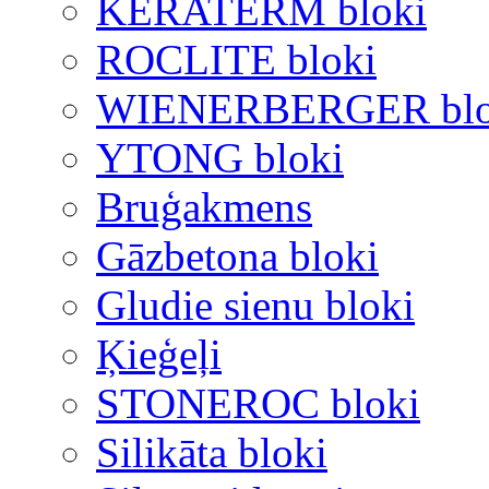
KERATERM bloki
ROCLITE bloki
WIENERBERGER blo
YTONG bloki
Bruģakmens
Gāzbetona bloki
Gludie sienu bloki
Ķieģeļi
STONEROC bloki
Silikāta bloki