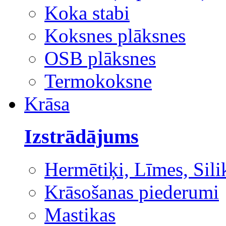
Koka stabi
Koksnes plāksnes
OSB plāksnes
Termokoksne
Krāsa
Izstrādājums
Hermētiķi, Līmes, Sili
Krāsošanas piederumi
Mastikas