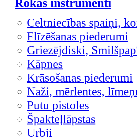
Rokas instrumenti
Celtniecības spaiņi, ko
Flīzēšanas piederumi
Griezējdiski, Smilšpap
Kāpnes
Krāsošanas piederumi
Naži, mērlentes, līmeņ
Putu pistoles
Špakteļlāpstas
Urbji