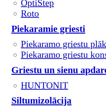
OptiStep
Roto
Piekaramie griesti
Piekaramo griestu plā
Piekaramo griestu kons
Griestu un sienu apdar
HUNTONIT
Siltumizolācija