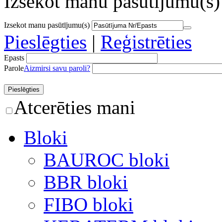
Izsekot manu pasūtījumu(s)
Izsekot manu pasūtījumu(s)
Pieslēgties
|
Reģistrēties
Epasts
Parole
Aizmirsi savu paroli?
Atcerēties mani
Bloki
BAUROC bloki
BBR bloki
FIBO bloki