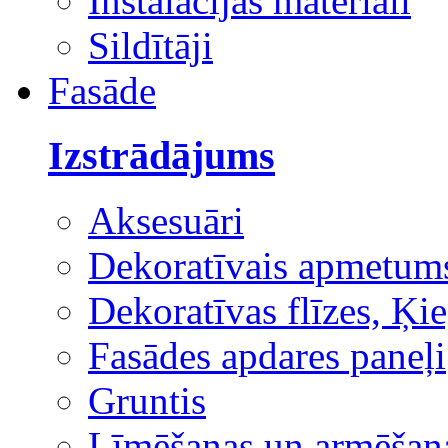
Instalācijas materiāli
Sildītāji
Fasāde
Izstrādājums
Aksesuāri
Dekoratīvais apmetum
Dekoratīvas flīzes, Ķie
Fasādes apdares paneļi
Gruntis
Līmēšanas un armēšana