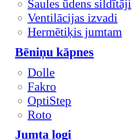
Saules ūdens sildītāji
Ventilācijas izvadi
Hermētiķis jumtam
Bēniņu kāpnes
Dolle
Fakro
OptiStep
Roto
Jumta logi