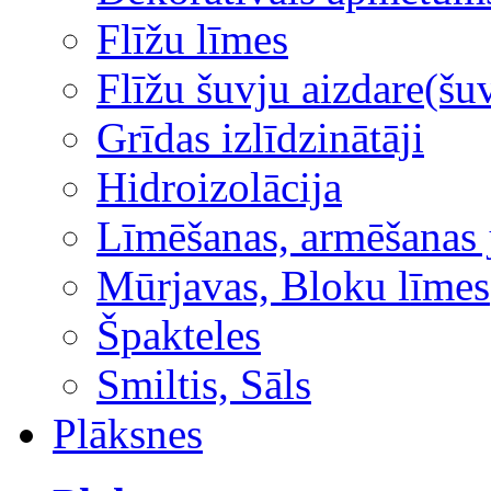
Flīžu līmes
Flīžu šuvju aizdare(šuv
Grīdas izlīdzinātāji
Hidroizolācija
Līmēšanas, armēšanas 
Mūrjavas, Bloku līmes
Špakteles
Smiltis, Sāls
Plāksnes