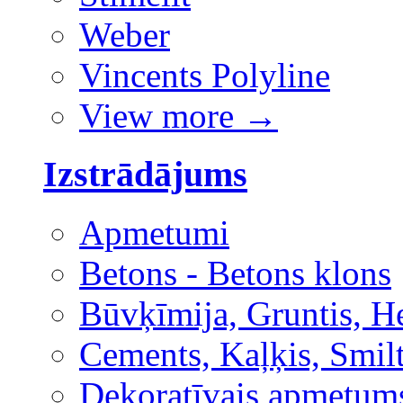
Weber
Vincents Polyline
View more
→
Izstrādājums
Apmetumi
Betons - Betons klons
Būvķīmija, Gruntis, H
Cements, Kaļķis, Smilt
Dekoratīvais apmetum