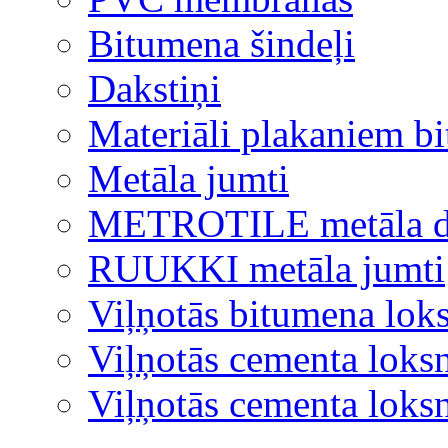
Bitumena šindeļi
Dakstiņi
Materiāli plakaniem b
Metāla jumti
METROTILE metāla d
RUUKKI metāla jumti
Viļņotās bitumena lok
Viļņotās cementa loks
Viļņotās cementa lok