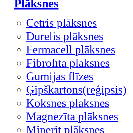
Plāksnes
Cetris plāksnes
Durelis plāksnes
Fermacell plāksnes
Fibrolīta plāksnes
Gumijas flīzes
Ģipškartons(reģipsis)
Koksnes plāksnes
Magnezīta plāksnes
Minerit plāksnes