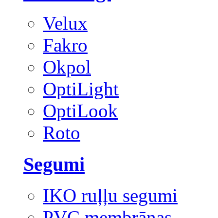
Velux
Fakro
Okpol
OptiLight
OptiLook
Roto
Segumi
IKO ruļļu segumi
PVC membrānas