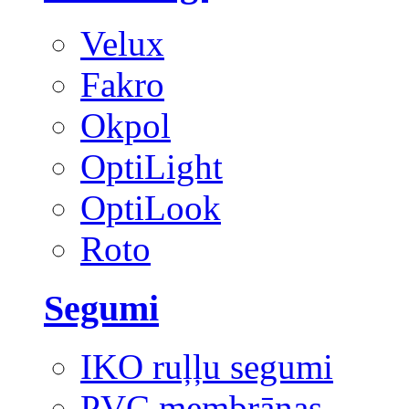
Velux
Fakro
Okpol
OptiLight
OptiLook
Roto
Segumi
IKO ruļļu segumi
PVC membrānas