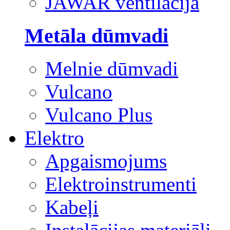
JAWAR ventilācija
Metāla dūmvadi
Melnie dūmvadi
Vulcano
Vulcano Plus
Elektro
Apgaismojums
Elektroinstrumenti
Kabeļi