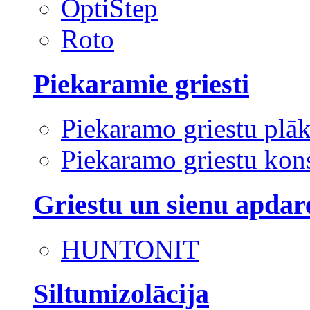
OptiStep
Roto
Piekaramie griesti
Piekaramo griestu plā
Piekaramo griestu kons
Griestu un sienu apdar
HUNTONIT
Siltumizolācija