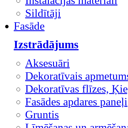
Instalācijas materiāli
Sildītāji
Fasāde
Izstrādājums
Aksesuāri
Dekoratīvais apmetum
Dekoratīvas flīzes, Ķie
Fasādes apdares paneļi
Gruntis
Līmēšanas un armēšana