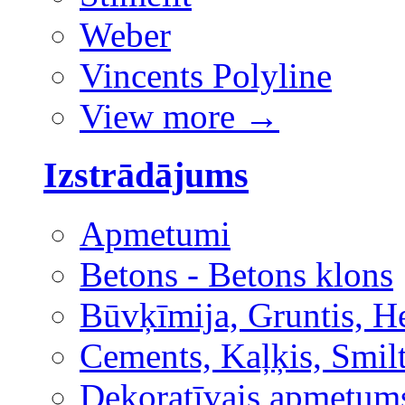
Weber
Vincents Polyline
View more
→
Izstrādājums
Apmetumi
Betons - Betons klons
Būvķīmija, Gruntis, H
Cements, Kaļķis, Smilt
Dekoratīvais apmetum