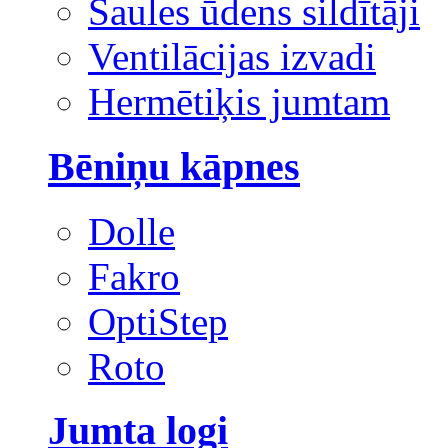
Saules ūdens sildītāji
Ventilācijas izvadi
Hermētiķis jumtam
Bēniņu kāpnes
Dolle
Fakro
OptiStep
Roto
Jumta logi