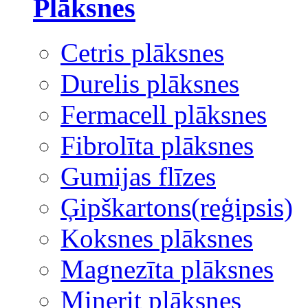
Plāksnes
Cetris plāksnes
Durelis plāksnes
Fermacell plāksnes
Fibrolīta plāksnes
Gumijas flīzes
Ģipškartons(reģipsis)
Koksnes plāksnes
Magnezīta plāksnes
Minerit plāksnes