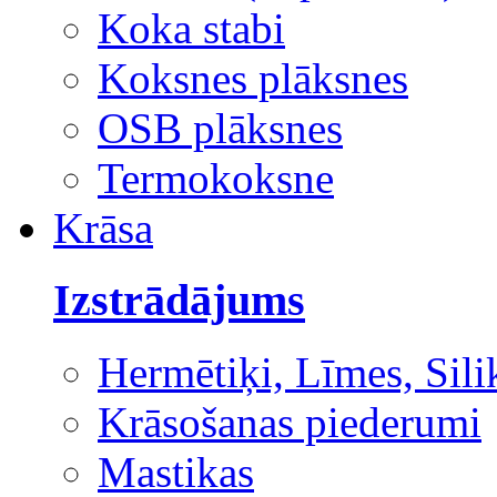
Koka stabi
Koksnes plāksnes
OSB plāksnes
Termokoksne
Krāsa
Izstrādājums
Hermētiķi, Līmes, Sili
Krāsošanas piederumi
Mastikas