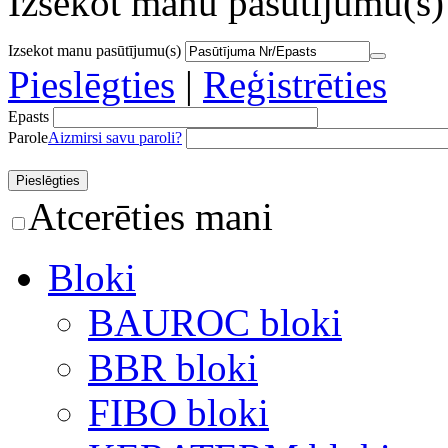
Izsekot manu pasūtījumu(s)
Izsekot manu pasūtījumu(s)
Pieslēgties
|
Reģistrēties
Epasts
Parole
Aizmirsi savu paroli?
Atcerēties mani
Bloki
BAUROC bloki
BBR bloki
FIBO bloki