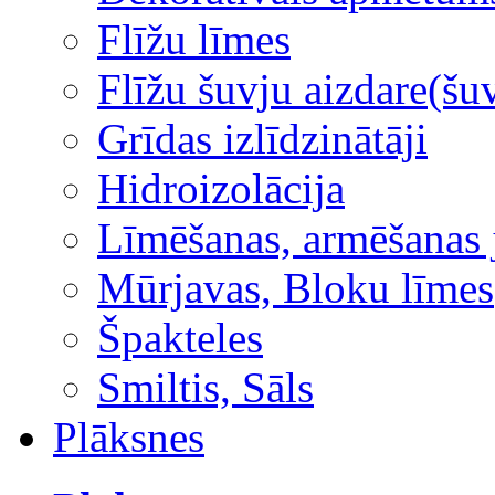
Flīžu līmes
Flīžu šuvju aizdare(šuv
Grīdas izlīdzinātāji
Hidroizolācija
Līmēšanas, armēšanas 
Mūrjavas, Bloku līmes
Špakteles
Smiltis, Sāls
Plāksnes