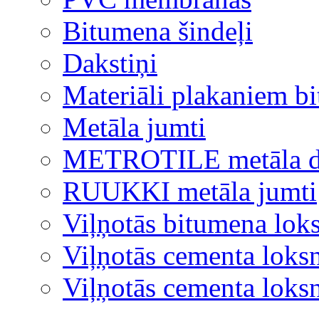
Bitumena šindeļi
Dakstiņi
Materiāli plakaniem b
Metāla jumti
METROTILE metāla d
RUUKKI metāla jumti
Viļņotās bitumena lok
Viļņotās cementa loks
Viļņotās cementa lok