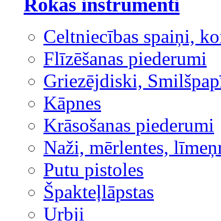
Rokas instrumenti
Celtniecības spaiņi, ko
Flīzēšanas piederumi
Griezējdiski, Smilšpap
Kāpnes
Krāsošanas piederumi
Naži, mērlentes, līmeņ
Putu pistoles
Špakteļlāpstas
Urbji