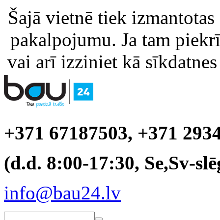
Šajā vietnē tiek izmantotas
pakalpojumu. Ja tam piekrīt
vai arī izziniet kā sīkdatnes
+371 67187503, +371 293
(d.d. 8:00-17:30, Se,Sv-slē
info@bau24.lv