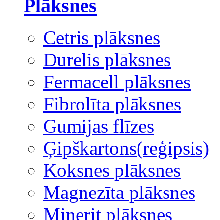
Plāksnes
Cetris plāksnes
Durelis plāksnes
Fermacell plāksnes
Fibrolīta plāksnes
Gumijas flīzes
Ģipškartons(reģipsis)
Koksnes plāksnes
Magnezīta plāksnes
Minerit plāksnes