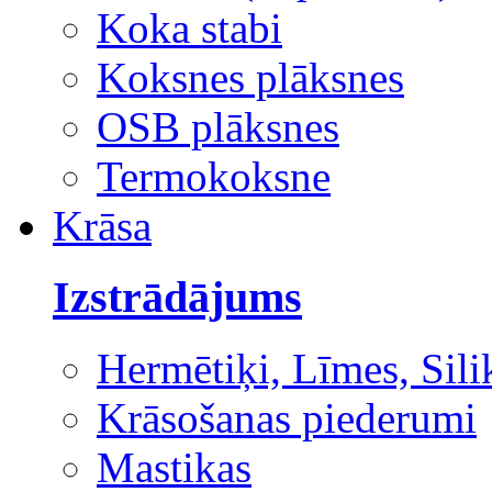
Koka stabi
Koksnes plāksnes
OSB plāksnes
Termokoksne
Krāsa
Izstrādājums
Hermētiķi, Līmes, Sili
Krāsošanas piederumi
Mastikas