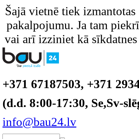
Šajā vietnē tiek izmantotas
pakalpojumu. Ja tam piekrīt
vai arī izziniet kā sīkdatnes
+371 67187503, +371 293
(d.d. 8:00-17:30, Se,Sv-slē
info@bau24.lv