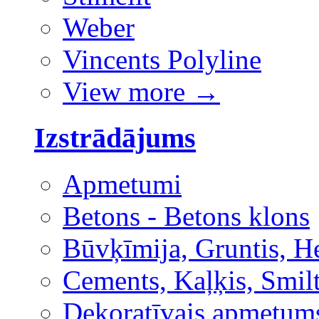
Weber
Vincents Polyline
View more
→
Izstrādājums
Apmetumi
Betons - Betons klons
Būvķīmija, Gruntis, H
Cements, Kaļķis, Smilt
Dekoratīvais apmetum