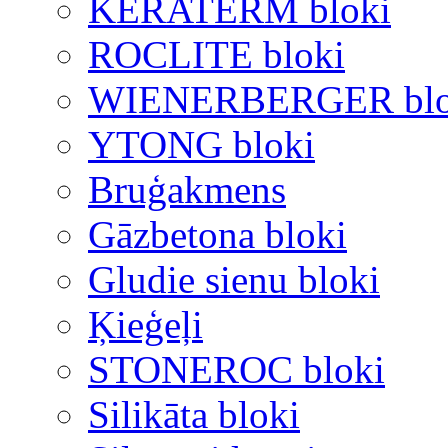
KERATERM bloki
ROCLITE bloki
WIENERBERGER blo
YTONG bloki
Bruģakmens
Gāzbetona bloki
Gludie sienu bloki
Ķieģeļi
STONEROC bloki
Silikāta bloki