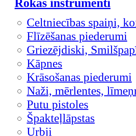
Rokas instrumenti
Celtniecības spaiņi, ko
Flīzēšanas piederumi
Griezējdiski, Smilšpap
Kāpnes
Krāsošanas piederumi
Naži, mērlentes, līmeņ
Putu pistoles
Špakteļlāpstas
Urbji