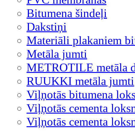
Bitumena šindeļi
Dakstiņi
Materiāli plakaniem b
Metāla jumti
METROTILE metāla d
RUUKKI metāla jumti
Viļņotās bitumena lok
Viļņotās cementa loks
Viļņotās cementa lok