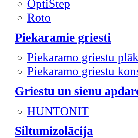
OptiStep
Roto
Piekaramie griesti
Piekaramo griestu plā
Piekaramo griestu kons
Griestu un sienu apdar
HUNTONIT
Siltumizolācija