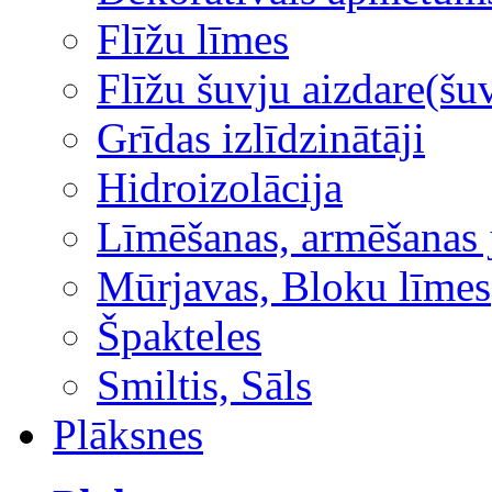
Flīžu līmes
Flīžu šuvju aizdare(šuv
Grīdas izlīdzinātāji
Hidroizolācija
Līmēšanas, armēšanas 
Mūrjavas, Bloku līmes
Špakteles
Smiltis, Sāls
Plāksnes