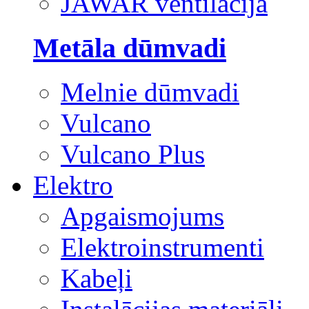
JAWAR ventilācija
Metāla dūmvadi
Melnie dūmvadi
Vulcano
Vulcano Plus
Elektro
Apgaismojums
Elektroinstrumenti
Kabeļi