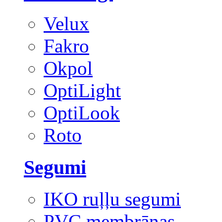
Velux
Fakro
Okpol
OptiLight
OptiLook
Roto
Segumi
IKO ruļļu segumi
PVC membrānas