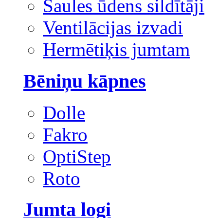
Saules ūdens sildītāji
Ventilācijas izvadi
Hermētiķis jumtam
Bēniņu kāpnes
Dolle
Fakro
OptiStep
Roto
Jumta logi