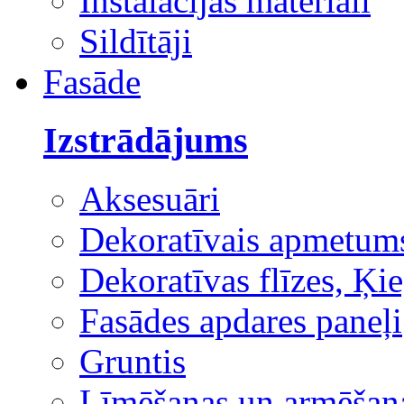
Instalācijas materiāli
Sildītāji
Fasāde
Izstrādājums
Aksesuāri
Dekoratīvais apmetum
Dekoratīvas flīzes, Ķie
Fasādes apdares paneļi
Gruntis
Līmēšanas un armēšana