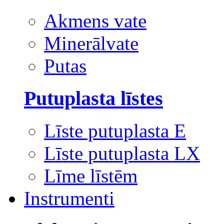
Akmens vate
Minerālvate
Putas
Putuplasta līstes
Līste putuplasta E
Līste putuplasta LX
Līme līstēm
Instrumenti