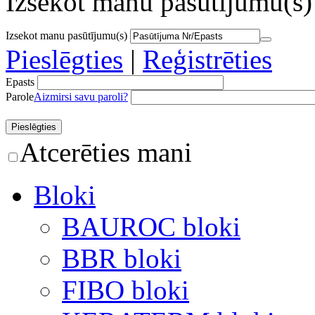
Izsekot manu pasūtījumu(s)
Izsekot manu pasūtījumu(s)
Pieslēgties
|
Reģistrēties
Epasts
Parole
Aizmirsi savu paroli?
Atcerēties mani
Bloki
BAUROC bloki
BBR bloki
FIBO bloki