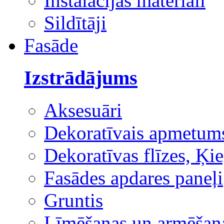
Instalācijas materiāli
Sildītāji
Fasāde
Izstrādājums
Aksesuāri
Dekoratīvais apmetum
Dekoratīvas flīzes, Ķie
Fasādes apdares paneļi
Gruntis
Līmēšanas un armēšana