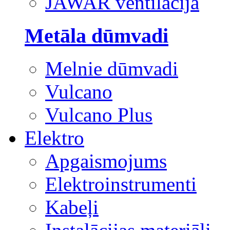
JAWAR ventilācija
Metāla dūmvadi
Melnie dūmvadi
Vulcano
Vulcano Plus
Elektro
Apgaismojums
Elektroinstrumenti
Kabeļi