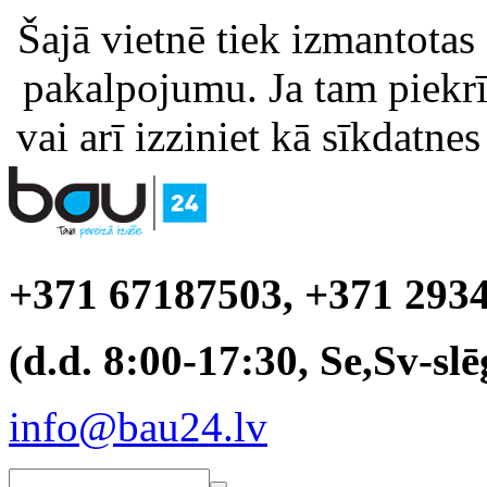
Šajā vietnē tiek izmantotas
pakalpojumu. Ja tam piekrīt
vai arī izziniet kā sīkdatnes
+371 67187503, +371 293
(d.d. 8:00-17:30, Se,Sv-slē
info@bau24.lv