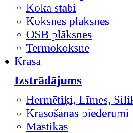
Koka stabi
Koksnes plāksnes
OSB plāksnes
Termokoksne
Krāsa
Izstrādājums
Hermētiķi, Līmes, Sili
Krāsošanas piederumi
Mastikas