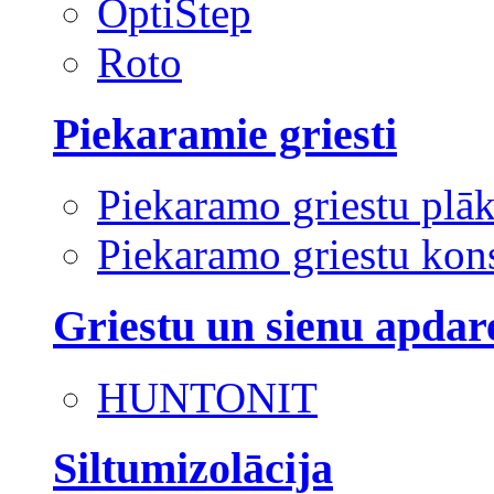
OptiStep
Roto
Piekaramie griesti
Piekaramo griestu plā
Piekaramo griestu kons
Griestu un sienu apdar
HUNTONIT
Siltumizolācija