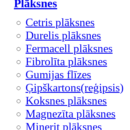
Plāksnes
Cetris plāksnes
Durelis plāksnes
Fermacell plāksnes
Fibrolīta plāksnes
Gumijas flīzes
Ģipškartons(reģipsis)
Koksnes plāksnes
Magnezīta plāksnes
Minerit plāksnes