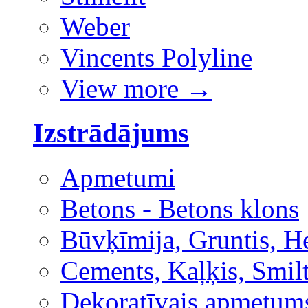
Weber
Vincents Polyline
View more
→
Izstrādājums
Apmetumi
Betons - Betons klons
Būvķīmija, Gruntis, H
Cements, Kaļķis, Smilt
Dekoratīvais apmetum