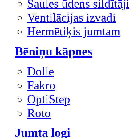
Saules ūdens sildītāji
Ventilācijas izvadi
Hermētiķis jumtam
Bēniņu kāpnes
Dolle
Fakro
OptiStep
Roto
Jumta logi