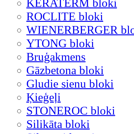
KERATERM bloki
ROCLITE bloki
WIENERBERGER blo
YTONG bloki
Bruģakmens
Gāzbetona bloki
Gludie sienu bloki
Ķieģeļi
STONEROC bloki
Silikāta bloki