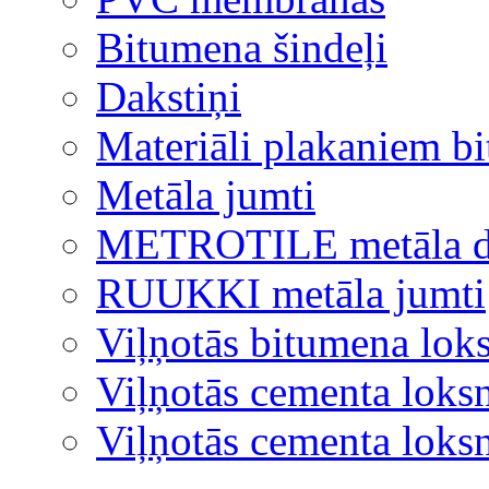
Bitumena šindeļi
Dakstiņi
Materiāli plakaniem b
Metāla jumti
METROTILE metāla d
RUUKKI metāla jumti
Viļņotās bitumena lok
Viļņotās cementa loks
Viļņotās cementa lok