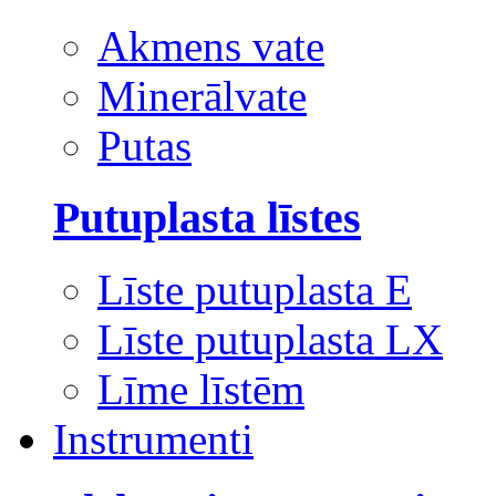
Akmens vate
Minerālvate
Putas
Putuplasta līstes
Līste putuplasta E
Līste putuplasta LX
Līme līstēm
Instrumenti