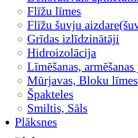
Flīžu līmes
Flīžu šuvju aizdare(šuv
Grīdas izlīdzinātāji
Hidroizolācija
Līmēšanas, armēšanas 
Mūrjavas, Bloku līmes
Špakteles
Smiltis, Sāls
Plāksnes