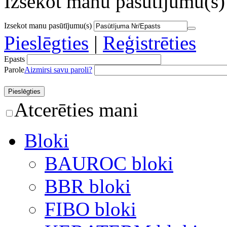
Izsekot manu pasūtījumu(s)
Izsekot manu pasūtījumu(s)
Pieslēgties
|
Reģistrēties
Epasts
Parole
Aizmirsi savu paroli?
Atcerēties mani
Bloki
BAUROC bloki
BBR bloki
FIBO bloki