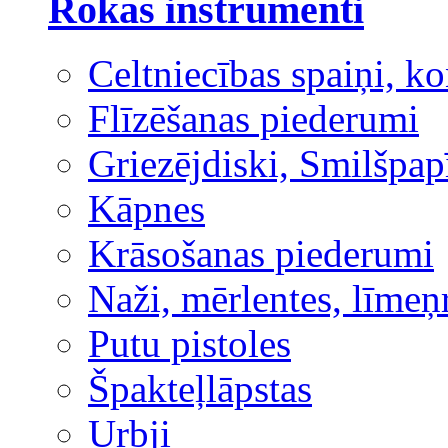
Rokas instrumenti
Celtniecības spaiņi, ko
Flīzēšanas piederumi
Griezējdiski, Smilšpap
Kāpnes
Krāsošanas piederumi
Naži, mērlentes, līmeņ
Putu pistoles
Špakteļlāpstas
Urbji