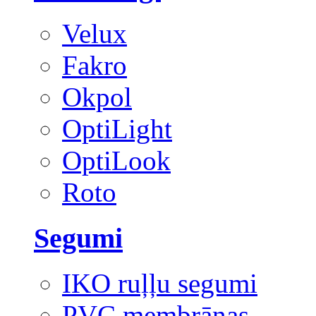
Velux
Fakro
Okpol
OptiLight
OptiLook
Roto
Segumi
IKO ruļļu segumi
PVC membrānas