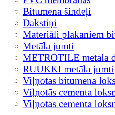
Bitumena šindeļi
Dakstiņi
Materiāli plakaniem b
Metāla jumti
METROTILE metāla d
RUUKKI metāla jumti
Viļņotās bitumena lok
Viļņotās cementa loks
Viļņotās cementa lok