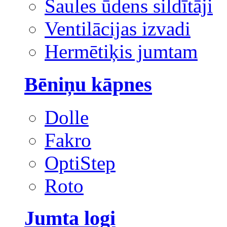
Saules ūdens sildītāji
Ventilācijas izvadi
Hermētiķis jumtam
Bēniņu kāpnes
Dolle
Fakro
OptiStep
Roto
Jumta logi