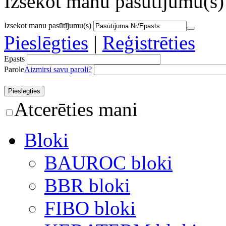
Izsekot manu pasūtījumu(s)
Izsekot manu pasūtījumu(s)
Pieslēgties
|
Reģistrēties
Epasts
Parole
Aizmirsi savu paroli?
Atcerēties mani
Bloki
BAUROC bloki
BBR bloki
FIBO bloki