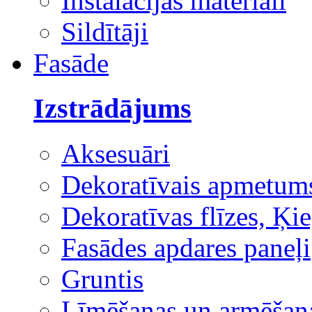
Instalācijas materiāli
Sildītāji
Fasāde
Izstrādājums
Aksesuāri
Dekoratīvais apmetum
Dekoratīvas flīzes, Ķie
Fasādes apdares paneļi
Gruntis
Līmēšanas un armēšana