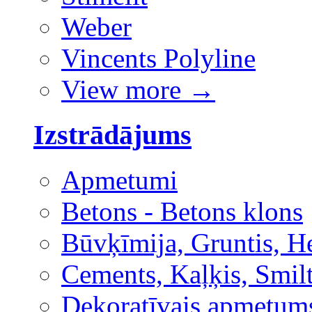
Weber
Vincents Polyline
View more
→
Izstrādājums
Apmetumi
Betons - Betons klons
Būvķīmija, Gruntis, H
Cements, Kaļķis, Smilt
Dekoratīvais apmetum