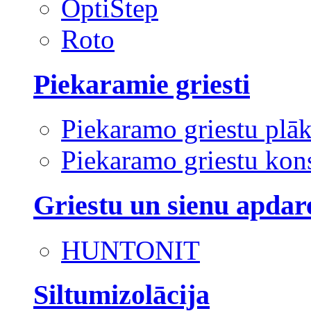
OptiStep
Roto
Piekaramie griesti
Piekaramo griestu plā
Piekaramo griestu kons
Griestu un sienu apdar
HUNTONIT
Siltumizolācija