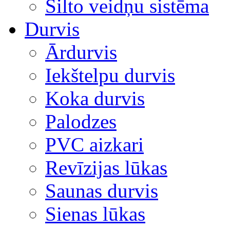
Silto veidņu sistēma
Durvis
Ārdurvis
Iekštelpu durvis
Koka durvis
Palodzes
PVC aizkari
Revīzijas lūkas
Saunas durvis
Sienas lūkas