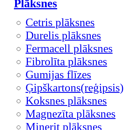
Plāksnes
Cetris plāksnes
Durelis plāksnes
Fermacell plāksnes
Fibrolīta plāksnes
Gumijas flīzes
Ģipškartons(reģipsis)
Koksnes plāksnes
Magnezīta plāksnes
Minerit plāksnes