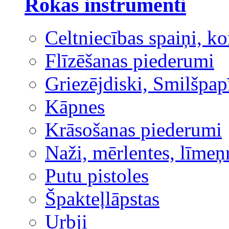
Rokas instrumenti
Celtniecības spaiņi, ko
Flīzēšanas piederumi
Griezējdiski, Smilšpap
Kāpnes
Krāsošanas piederumi
Naži, mērlentes, līmeņ
Putu pistoles
Špakteļlāpstas
Urbji