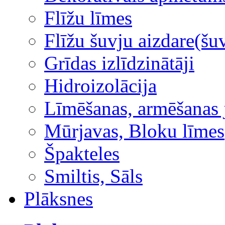
Flīžu līmes
Flīžu šuvju aizdare(šuv
Grīdas izlīdzinātāji
Hidroizolācija
Līmēšanas, armēšanas 
Mūrjavas, Bloku līmes
Špakteles
Smiltis, Sāls
Plāksnes