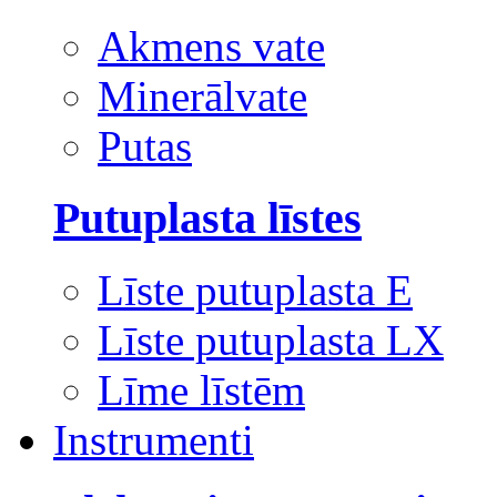
Akmens vate
Minerālvate
Putas
Putuplasta līstes
Līste putuplasta E
Līste putuplasta LX
Līme līstēm
Instrumenti