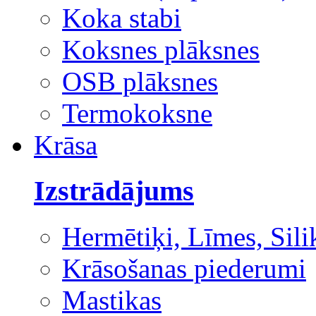
Koka stabi
Koksnes plāksnes
OSB plāksnes
Termokoksne
Krāsa
Izstrādājums
Hermētiķi, Līmes, Sili
Krāsošanas piederumi
Mastikas