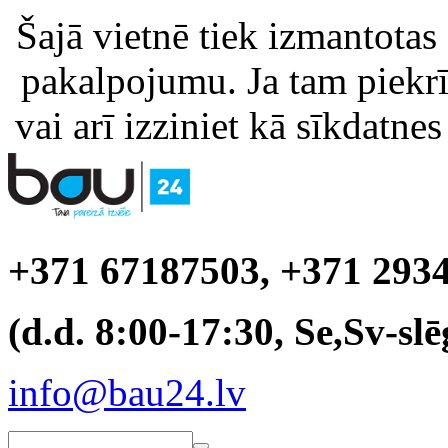
Šajā vietnē tiek izmantotas
pakalpojumu. Ja tam piekrīt
vai arī izziniet kā sīkdatnes
+371 67187503, +371 293
(d.d. 8:00-17:30, Se,Sv-slē
info@bau24.lv