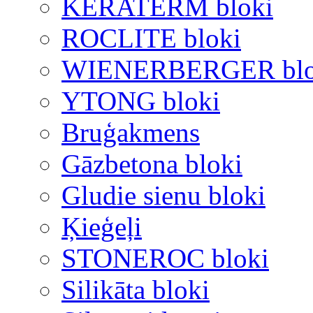
KERATERM bloki
ROCLITE bloki
WIENERBERGER blo
YTONG bloki
Bruģakmens
Gāzbetona bloki
Gludie sienu bloki
Ķieģeļi
STONEROC bloki
Silikāta bloki