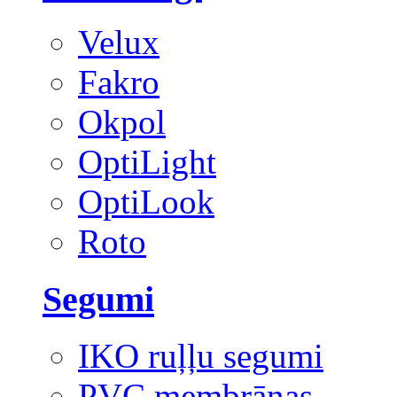
Velux
Fakro
Okpol
OptiLight
OptiLook
Roto
Segumi
IKO ruļļu segumi
PVC membrānas