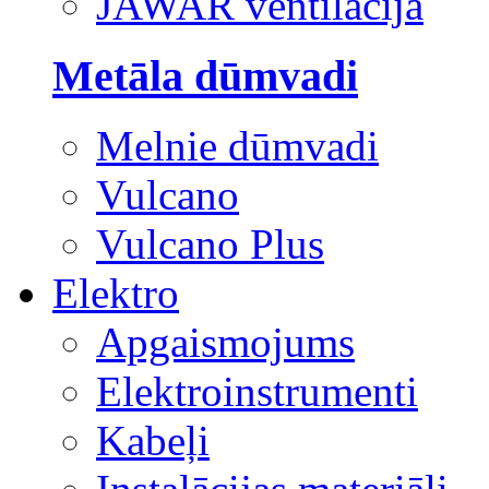
JAWAR ventilācija
Metāla dūmvadi
Melnie dūmvadi
Vulcano
Vulcano Plus
Elektro
Apgaismojums
Elektroinstrumenti
Kabeļi