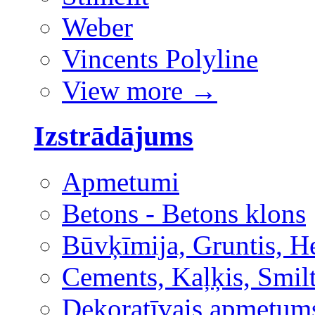
Weber
Vincents Polyline
View more
→
Izstrādājums
Apmetumi
Betons - Betons klons
Būvķīmija, Gruntis, H
Cements, Kaļķis, Smilt
Dekoratīvais apmetum