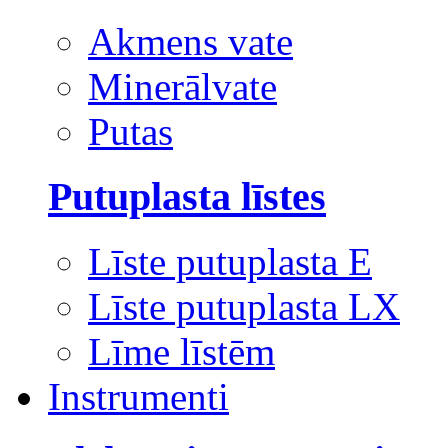
Akmens vate
Minerālvate
Putas
Putuplasta līstes
Līste putuplasta E
Līste putuplasta LX
Līme līstēm
Instrumenti