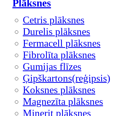
Plāksnes
Cetris plāksnes
Durelis plāksnes
Fermacell plāksnes
Fibrolīta plāksnes
Gumijas flīzes
Ģipškartons(reģipsis)
Koksnes plāksnes
Magnezīta plāksnes
Minerit plāksnes