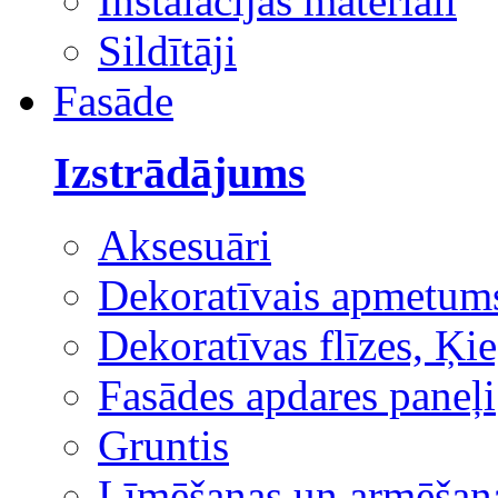
Instalācijas materiāli
Sildītāji
Fasāde
Izstrādājums
Aksesuāri
Dekoratīvais apmetum
Dekoratīvas flīzes, Ķie
Fasādes apdares paneļi
Gruntis
Līmēšanas un armēšana