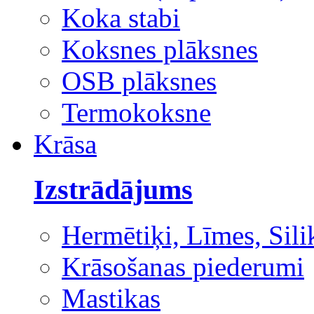
Koka stabi
Koksnes plāksnes
OSB plāksnes
Termokoksne
Krāsa
Izstrādājums
Hermētiķi, Līmes, Sili
Krāsošanas piederumi
Mastikas