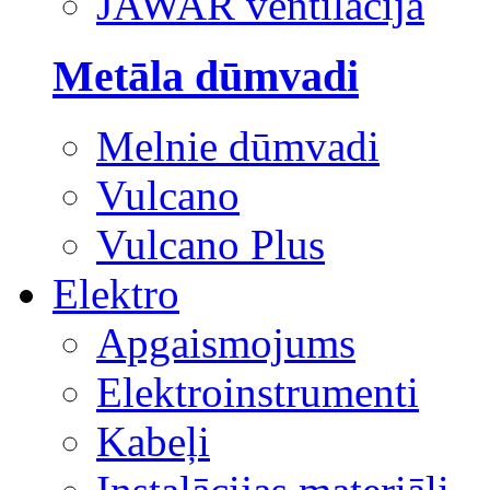
JAWAR ventilācija
Metāla dūmvadi
Melnie dūmvadi
Vulcano
Vulcano Plus
Elektro
Apgaismojums
Elektroinstrumenti
Kabeļi