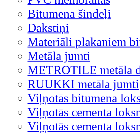
Bitumena šindeļi
Dakstiņi
Materiāli plakaniem b
Metāla jumti
METROTILE metāla d
RUUKKI metāla jumti
Viļņotās bitumena lok
Viļņotās cementa loks
Viļņotās cementa lok