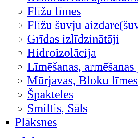
Flīžu līmes
Flīžu šuvju aizdare(šuv
Grīdas izlīdzinātāji
Hidroizolācija
Līmēšanas, armēšanas 
Mūrjavas, Bloku līmes
Špakteles
Smiltis, Sāls
Plāksnes