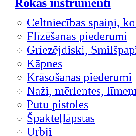
Rokas instrumenti
Celtniecības spaiņi, ko
Flīzēšanas piederumi
Griezējdiski, Smilšpap
Kāpnes
Krāsošanas piederumi
Naži, mērlentes, līmeņ
Putu pistoles
Špakteļlāpstas
Urbji