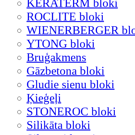
KERATERM bloki
ROCLITE bloki
WIENERBERGER blo
YTONG bloki
Bruģakmens
Gāzbetona bloki
Gludie sienu bloki
Ķieģeļi
STONEROC bloki
Silikāta bloki