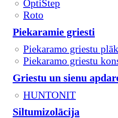
OptiStep
Roto
Piekaramie griesti
Piekaramo griestu plā
Piekaramo griestu kons
Griestu un sienu apdar
HUNTONIT
Siltumizolācija