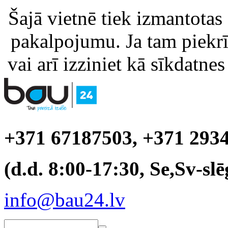
Šajā vietnē tiek izmantotas
pakalpojumu. Ja tam piekrīt
vai arī izziniet kā sīkdatnes
+371 67187503, +371 293
(d.d. 8:00-17:30, Se,Sv-slē
info@bau24.lv