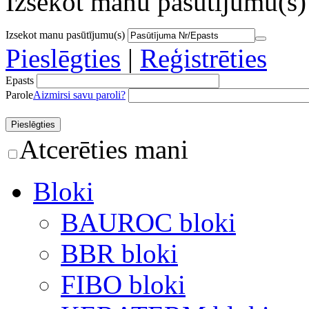
Izsekot manu pasūtījumu(s)
Izsekot manu pasūtījumu(s)
Pieslēgties
|
Reģistrēties
Epasts
Parole
Aizmirsi savu paroli?
Atcerēties mani
Bloki
BAUROC bloki
BBR bloki
FIBO bloki