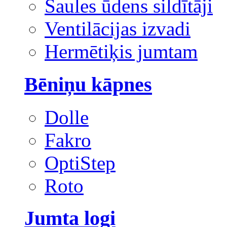
Saules ūdens sildītāji
Ventilācijas izvadi
Hermētiķis jumtam
Bēniņu kāpnes
Dolle
Fakro
OptiStep
Roto
Jumta logi