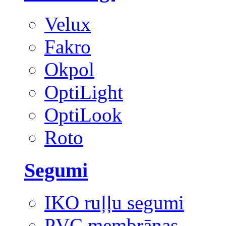
Velux
Fakro
Okpol
OptiLight
OptiLook
Roto
Segumi
IKO ruļļu segumi
PVC membrānas