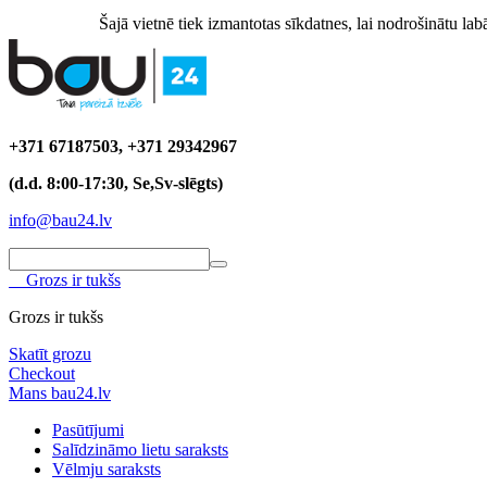
Šajā vietnē tiek izmantotas sīkdatnes, lai nodrošinātu labā
+371 67187503, +371 29342967
(d.d. 8:00-17:30, Se,Sv-slēgts)
info@bau24.lv
Grozs ir tukšs
Grozs ir tukšs
Skatīt grozu
Checkout
Mans bau24.lv
Pasūtījumi
Salīdzināmo lietu saraksts
Vēlmju saraksts