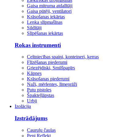
Elektriskās urbjmašīnas
Gaisa mitruma atdalītāji
Gaisa pūtēji, ventilatori
Krāsošanas iekārtas
Leņķa slīpmašīnas
Sildītāji
Slīpēšanas iekārtas
Rokas instrumenti
Celtniecības spaiņi, konteineri, ķerras
Flīzēšanas piederumi
Griezējdiski, Smilšpapīrs
Kāpnes
Krāsošanas piederumi
Naži, mērlentes, līmeņrāži
Putu pistoles
Špakteļlāpstas
Urbji
Izolācija
Izstrādājums
Cauruļu čaulas
Pepi Reflekt