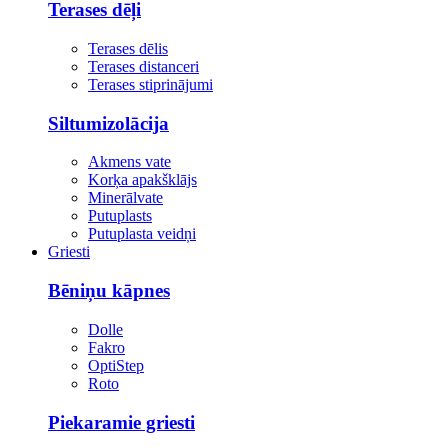
Terases dēļi
Terases dēlis
Terases distanceri
Terases stiprinājumi
Siltumizolācija
Akmens vate
Korķa apakšklājs
Minerālvate
Putuplasts
Putuplasta veidņi
Griesti
Bēniņu kāpnes
Dolle
Fakro
OptiStep
Roto
Piekaramie griesti