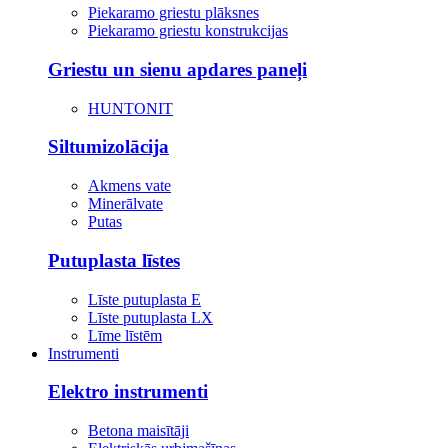
Piekaramo griestu plāksnes
Piekaramo griestu konstrukcijas
Griestu un sienu apdares paneļi
HUNTONIT
Siltumizolācija
Akmens vate
Minerālvate
Putas
Putuplasta līstes
Līste putuplasta E
Līste putuplasta LX
Līme līstēm
Instrumenti
Elektro instrumenti
Betona maisītāji