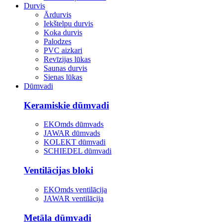
Durvis
Ārdurvis
Iekštelpu durvis
Koka durvis
Palodzes
PVC aizkari
Revīzijas lūkas
Saunas durvis
Sienas lūkas
Dūmvadi
Keramiskie dūmvadi
EKOmds dūmvads
JAWAR dūmvads
KOLEKT dūmvadi
SCHIEDEL dūmvadi
Ventilācijas bloki
EKOmds ventilācija
JAWAR ventilācija
Metāla dūmvadi