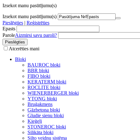
Izsekot manu pasūtījumu(s)
Izsekot manu pasūtījumu(s)
Pieslēgties
|
Reģistrēties
Epasts
Parole
Aizmirsi savu paroli?
Atcerēties mani
Bloki
BAUROC bloki
BBR bloki
FIBO bloki
KERATERM bloki
ROCLITE bloki
WIENERBERGER bloki
YTONG bloki
Bruģakmens
Gāzbetona bloki
Gludie sienu bloki
Ķieģeļi
STONEROC bloki
Silikāta bloki
Silto veidņu sistēma