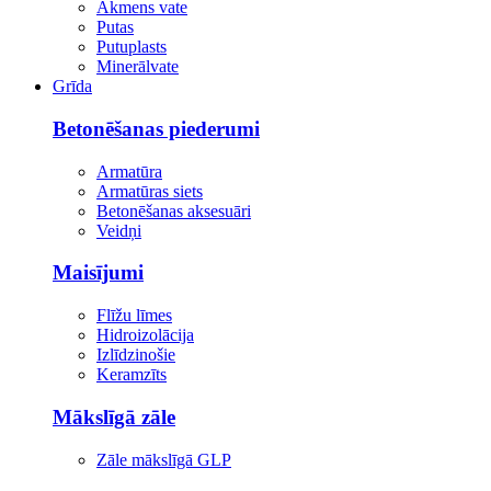
Akmens vate
Putas
Putuplasts
Minerālvate
Grīda
Betonēšanas piederumi
Armatūra
Armatūras siets
Betonēšanas aksesuāri
Veidņi
Maisījumi
Flīžu līmes
Hidroizolācija
Izlīdzinošie
Keramzīts
Mākslīgā zāle
Zāle mākslīgā GLP