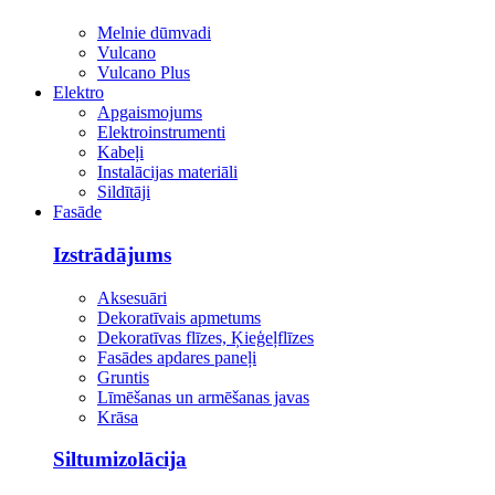
Melnie dūmvadi
Vulcano
Vulcano Plus
Elektro
Apgaismojums
Elektroinstrumenti
Kabeļi
Instalācijas materiāli
Sildītāji
Fasāde
Izstrādājums
Aksesuāri
Dekoratīvais apmetums
Dekoratīvas flīzes, Ķieģeļflīzes
Fasādes apdares paneļi
Gruntis
Līmēšanas un armēšanas javas
Krāsa
Siltumizolācija