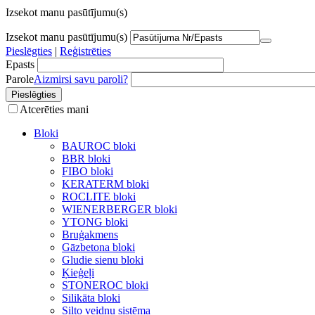
Izsekot manu pasūtījumu(s)
Izsekot manu pasūtījumu(s)
Pieslēgties
|
Reģistrēties
Epasts
Parole
Aizmirsi savu paroli?
Atcerēties mani
Bloki
BAUROC bloki
BBR bloki
FIBO bloki
KERATERM bloki
ROCLITE bloki
WIENERBERGER bloki
YTONG bloki
Bruģakmens
Gāzbetona bloki
Gludie sienu bloki
Ķieģeļi
STONEROC bloki
Silikāta bloki
Silto veidņu sistēma