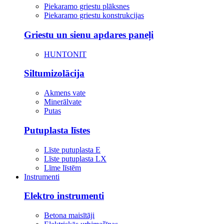
Piekaramo griestu plāksnes
Piekaramo griestu konstrukcijas
Griestu un sienu apdares paneļi
HUNTONIT
Siltumizolācija
Akmens vate
Minerālvate
Putas
Putuplasta līstes
Līste putuplasta E
Līste putuplasta LX
Līme līstēm
Instrumenti
Elektro instrumenti
Betona maisītāji