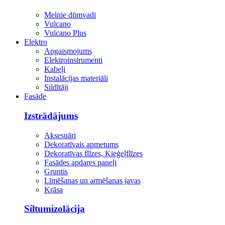
Melnie dūmvadi
Vulcano
Vulcano Plus
Elektro
Apgaismojums
Elektroinstrumenti
Kabeļi
Instalācijas materiāli
Sildītāji
Fasāde
Izstrādājums
Aksesuāri
Dekoratīvais apmetums
Dekoratīvas flīzes, Ķieģeļflīzes
Fasādes apdares paneļi
Gruntis
Līmēšanas un armēšanas javas
Krāsa
Siltumizolācija