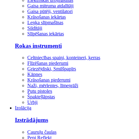
Elektriskās urbjmašīnas
Gaisa mitruma atdalītāji
Gaisa pūtēji, ventilatori
Krāsošanas iekārtas
Leņķa slīpmašīnas
Sildītāji
Slīpēšanas iekārtas
Rokas instrumenti
Celtniecības spaiņi, konteineri, ķerras
Flīzēšanas piederumi
Griezējdiski, Smilšpapīrs
Kāpnes
Krāsošanas piederumi
Naži, mērlentes, līmeņrāži
Putu pistoles
Špakteļlāpstas
Urbji
Izolācija
Izstrādājums
Cauruļu čaulas
Pepi Reflekt