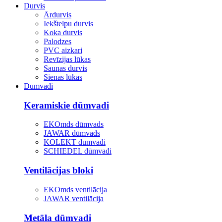
Durvis
Ārdurvis
Iekštelpu durvis
Koka durvis
Palodzes
PVC aizkari
Revīzijas lūkas
Saunas durvis
Sienas lūkas
Dūmvadi
Keramiskie dūmvadi
EKOmds dūmvads
JAWAR dūmvads
KOLEKT dūmvadi
SCHIEDEL dūmvadi
Ventilācijas bloki
EKOmds ventilācija
JAWAR ventilācija
Metāla dūmvadi