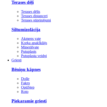
Terases dēļi
Terases dēlis
Terases distanceri
Terases stiprinājumi
Siltumizolācija
Akmens vate
Korķa apakšklājs
Minerālvate
Putuplasts
Putuplasta veidņi
Griesti
Bēniņu kāpnes
Dolle
Fakro
OptiStep
Roto
Piekaramie griesti