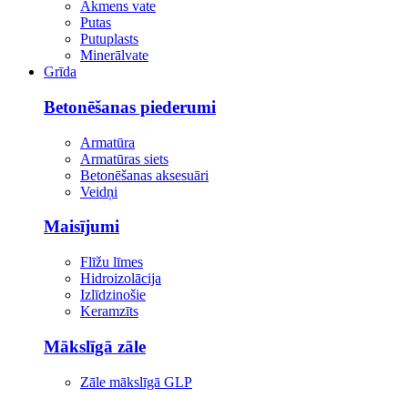
Akmens vate
Putas
Putuplasts
Minerālvate
Grīda
Betonēšanas piederumi
Armatūra
Armatūras siets
Betonēšanas aksesuāri
Veidņi
Maisījumi
Flīžu līmes
Hidroizolācija
Izlīdzinošie
Keramzīts
Mākslīgā zāle
Zāle mākslīgā GLP