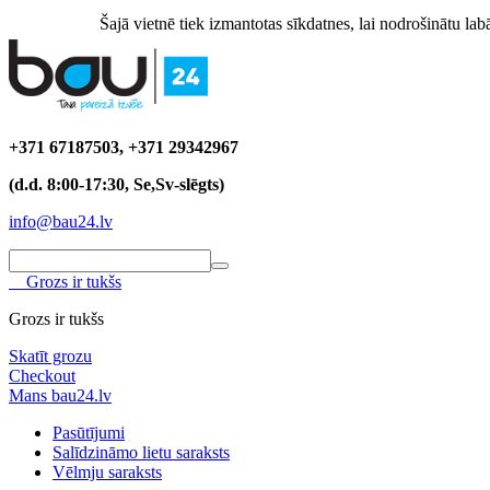
Šajā vietnē tiek izmantotas sīkdatnes, lai nodrošinātu labā
+371 67187503, +371 29342967
(d.d. 8:00-17:30, Se,Sv-slēgts)
info@bau24.lv
Grozs ir tukšs
Grozs ir tukšs
Skatīt grozu
Checkout
Mans bau24.lv
Pasūtījumi
Salīdzināmo lietu saraksts
Vēlmju saraksts