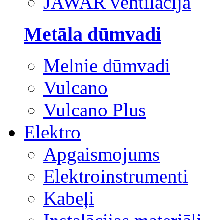
JAWAR ventilācija
Metāla dūmvadi
Melnie dūmvadi
Vulcano
Vulcano Plus
Elektro
Apgaismojums
Elektroinstrumenti
Kabeļi