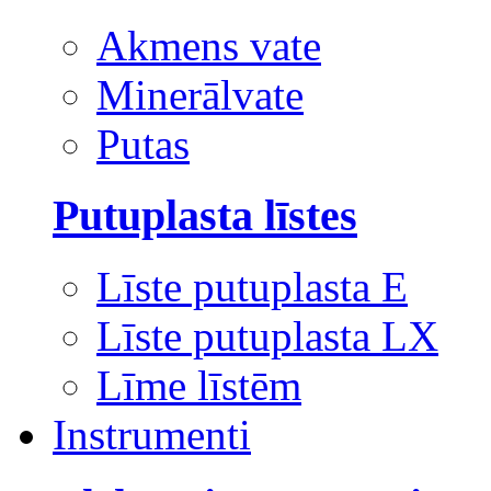
Akmens vate
Minerālvate
Putas
Putuplasta līstes
Līste putuplasta E
Līste putuplasta LX
Līme līstēm
Instrumenti