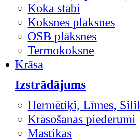
Koka stabi
Koksnes plāksnes
OSB plāksnes
Termokoksne
Krāsa
Izstrādājums
Hermētiķi, Līmes, Sili
Krāsošanas piederumi
Mastikas