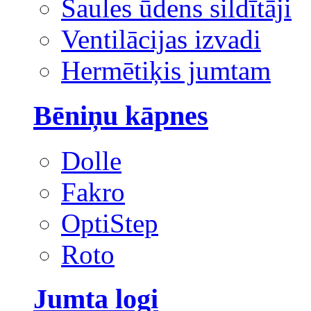
Saules ūdens sildītāji
Ventilācijas izvadi
Hermētiķis jumtam
Bēniņu kāpnes
Dolle
Fakro
OptiStep
Roto
Jumta logi