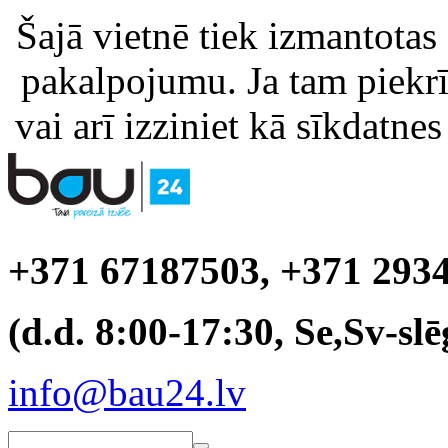
Šajā vietnē tiek izmantotas
pakalpojumu. Ja tam piekrīt
vai arī izziniet kā sīkdatnes
+371 67187503, +371 293
(d.d. 8:00-17:30, Se,Sv-slē
info@bau24.lv