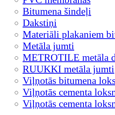
Bitumena šindeļi
Dakstiņi
Materiāli plakaniem b
Metāla jumti
METROTILE metāla d
RUUKKI metāla jumti
Viļņotās bitumena lok
Viļņotās cementa loks
Viļņotās cementa lok