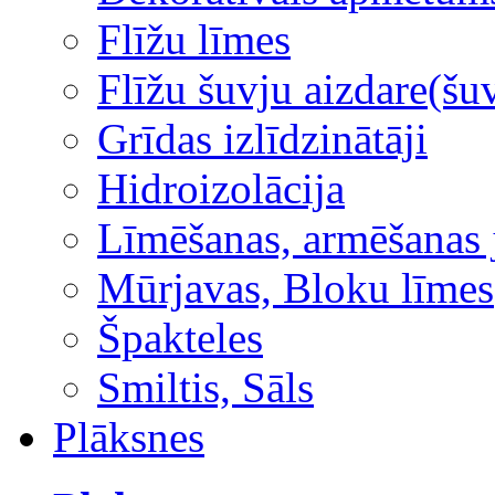
Flīžu līmes
Flīžu šuvju aizdare(šuv
Grīdas izlīdzinātāji
Hidroizolācija
Līmēšanas, armēšanas 
Mūrjavas, Bloku līmes
Špakteles
Smiltis, Sāls
Plāksnes