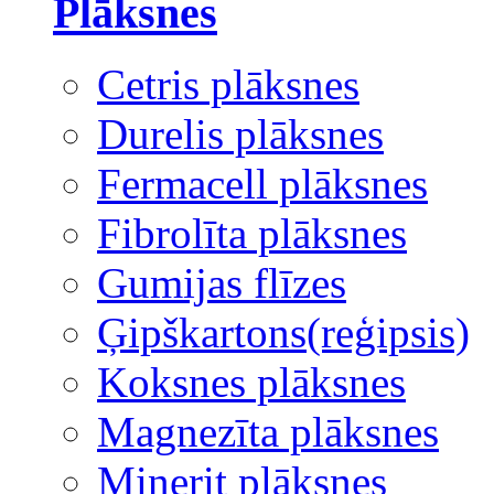
Plāksnes
Cetris plāksnes
Durelis plāksnes
Fermacell plāksnes
Fibrolīta plāksnes
Gumijas flīzes
Ģipškartons(reģipsis)
Koksnes plāksnes
Magnezīta plāksnes
Minerit plāksnes