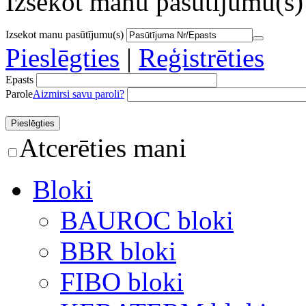
Izsekot manu pasūtījumu(s)
Izsekot manu pasūtījumu(s)
Pieslēgties
|
Reģistrēties
Epasts
Parole
Aizmirsi savu paroli?
Atcerēties mani
Bloki
BAUROC bloki
BBR bloki
FIBO bloki