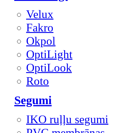
Velux
Fakro
Okpol
OptiLight
OptiLook
Roto
Segumi
IKO ruļļu segumi
PVC membrānas