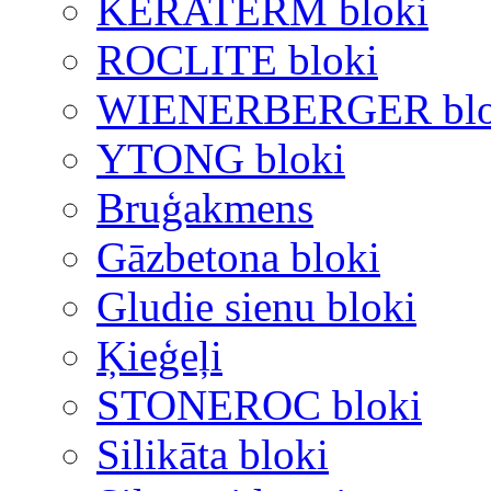
KERATERM bloki
ROCLITE bloki
WIENERBERGER blo
YTONG bloki
Bruģakmens
Gāzbetona bloki
Gludie sienu bloki
Ķieģeļi
STONEROC bloki
Silikāta bloki