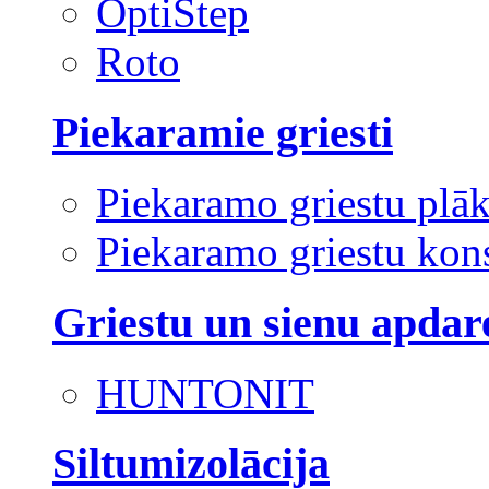
OptiStep
Roto
Piekaramie griesti
Piekaramo griestu plā
Piekaramo griestu kons
Griestu un sienu apdar
HUNTONIT
Siltumizolācija