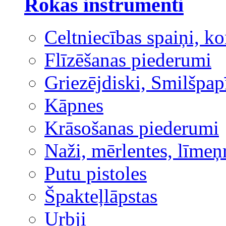
Rokas instrumenti
Celtniecības spaiņi, ko
Flīzēšanas piederumi
Griezējdiski, Smilšpap
Kāpnes
Krāsošanas piederumi
Naži, mērlentes, līmeņ
Putu pistoles
Špakteļlāpstas
Urbji