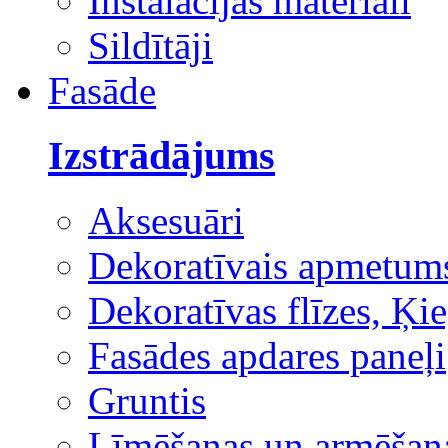
Instalācijas materiāli
Sildītāji
Fasāde
Izstrādājums
Aksesuāri
Dekoratīvais apmetum
Dekoratīvas flīzes, Ķie
Fasādes apdares paneļi
Gruntis
Līmēšanas un armēšana