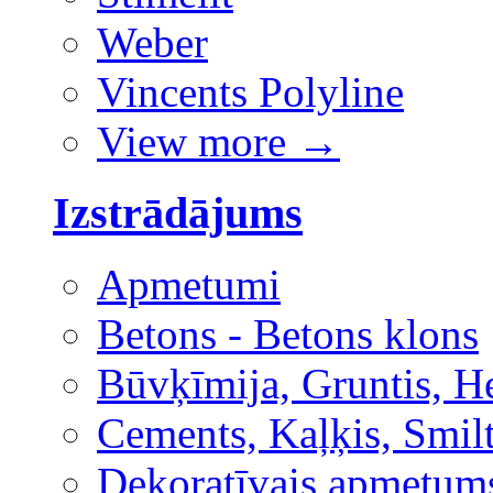
Weber
Vincents Polyline
View more
→
Izstrādājums
Apmetumi
Betons - Betons klons
Būvķīmija, Gruntis, H
Cements, Kaļķis, Smilt
Dekoratīvais apmetum