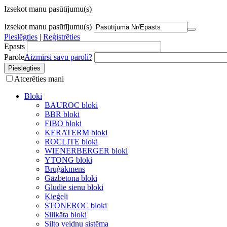
Izsekot manu pasūtījumu(s)
Izsekot manu pasūtījumu(s)
Pieslēgties
|
Reģistrēties
Epasts
Parole
Aizmirsi savu paroli?
Atcerēties mani
Bloki
BAUROC bloki
BBR bloki
FIBO bloki
KERATERM bloki
ROCLITE bloki
WIENERBERGER bloki
YTONG bloki
Bruģakmens
Gāzbetona bloki
Gludie sienu bloki
Ķieģeļi
STONEROC bloki
Silikāta bloki
Silto veidņu sistēma