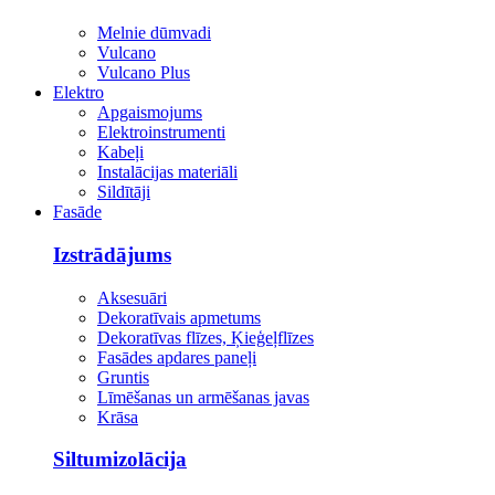
Melnie dūmvadi
Vulcano
Vulcano Plus
Elektro
Apgaismojums
Elektroinstrumenti
Kabeļi
Instalācijas materiāli
Sildītāji
Fasāde
Izstrādājums
Aksesuāri
Dekoratīvais apmetums
Dekoratīvas flīzes, Ķieģeļflīzes
Fasādes apdares paneļi
Gruntis
Līmēšanas un armēšanas javas
Krāsa
Siltumizolācija