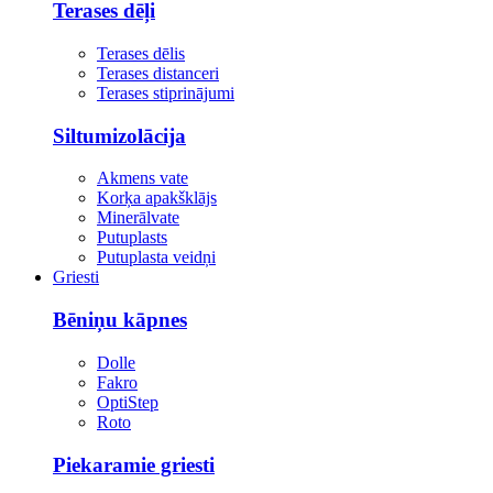
Terases dēļi
Terases dēlis
Terases distanceri
Terases stiprinājumi
Siltumizolācija
Akmens vate
Korķa apakšklājs
Minerālvate
Putuplasts
Putuplasta veidņi
Griesti
Bēniņu kāpnes
Dolle
Fakro
OptiStep
Roto
Piekaramie griesti