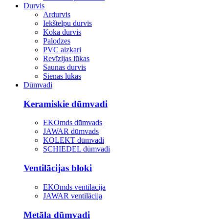
Durvis
Ārdurvis
Iekštelpu durvis
Koka durvis
Palodzes
PVC aizkari
Revīzijas lūkas
Saunas durvis
Sienas lūkas
Dūmvadi
Keramiskie dūmvadi
EKOmds dūmvads
JAWAR dūmvads
KOLEKT dūmvadi
SCHIEDEL dūmvadi
Ventilācijas bloki
EKOmds ventilācija
JAWAR ventilācija
Metāla dūmvadi