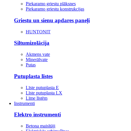
Piekaramo griestu plāksnes
Piekaramo griestu konstrukcijas
Griestu un sienu apdares paneļi
HUNTONIT
Siltumizolācija
Akmens vate
Minerālvate
Putas
Putuplasta līstes
Līste putuplasta E
Līste putuplasta LX
Līme līstēm
Instrumenti
Elektro instrumenti
Betona maisītāji