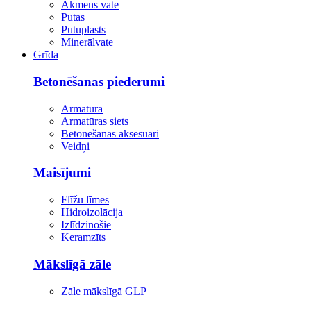
Akmens vate
Putas
Putuplasts
Minerālvate
Grīda
Betonēšanas piederumi
Armatūra
Armatūras siets
Betonēšanas aksesuāri
Veidņi
Maisījumi
Flīžu līmes
Hidroizolācija
Izlīdzinošie
Keramzīts
Mākslīgā zāle
Zāle mākslīgā GLP