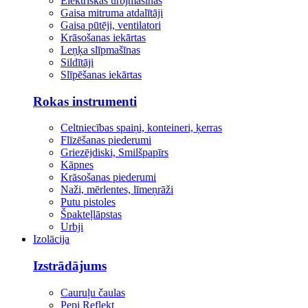
Elektriskās urbjmašīnas
Gaisa mitruma atdalītāji
Gaisa pūtēji, ventilatori
Krāsošanas iekārtas
Leņķa slīpmašīnas
Sildītāji
Slīpēšanas iekārtas
Rokas instrumenti
Celtniecības spaiņi, konteineri, ķerras
Flīzēšanas piederumi
Griezējdiski, Smilšpapīrs
Kāpnes
Krāsošanas piederumi
Naži, mērlentes, līmeņrāži
Putu pistoles
Špakteļlāpstas
Urbji
Izolācija
Izstrādājums
Cauruļu čaulas
Pepi Reflekt