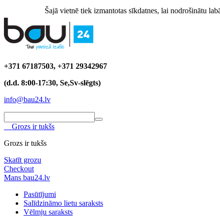
Šajā vietnē tiek izmantotas sīkdatnes, lai nodrošinātu labā
+371 67187503, +371 29342967
(d.d. 8:00-17:30, Se,Sv-slēgts)
info@bau24.lv
Grozs ir tukšs
Grozs ir tukšs
Skatīt grozu
Checkout
Mans bau24.lv
Pasūtījumi
Salīdzināmo lietu saraksts
Vēlmju saraksts