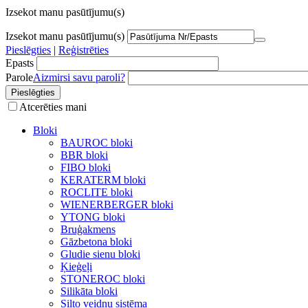
Izsekot manu pasūtījumu(s)
Izsekot manu pasūtījumu(s)
Pieslēgties
|
Reģistrēties
Epasts
Parole
Aizmirsi savu paroli?
Atcerēties mani
Bloki
BAUROC bloki
BBR bloki
FIBO bloki
KERATERM bloki
ROCLITE bloki
WIENERBERGER bloki
YTONG bloki
Bruģakmens
Gāzbetona bloki
Gludie sienu bloki
Ķieģeļi
STONEROC bloki
Silikāta bloki
Silto veidņu sistēma