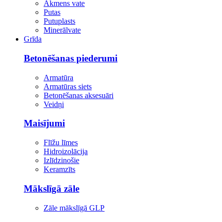
Akmens vate
Putas
Putuplasts
Minerālvate
Grīda
Betonēšanas piederumi
Armatūra
Armatūras siets
Betonēšanas aksesuāri
Veidņi
Maisījumi
Flīžu līmes
Hidroizolācija
Izlīdzinošie
Keramzīts
Mākslīgā zāle
Zāle mākslīgā GLP