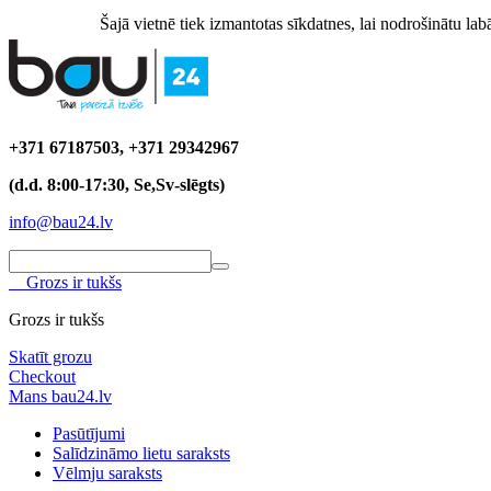
Šajā vietnē tiek izmantotas sīkdatnes, lai nodrošinātu labā
+371 67187503, +371 29342967
(d.d. 8:00-17:30, Se,Sv-slēgts)
info@bau24.lv
Grozs ir tukšs
Grozs ir tukšs
Skatīt grozu
Checkout
Mans bau24.lv
Pasūtījumi
Salīdzināmo lietu saraksts
Vēlmju saraksts