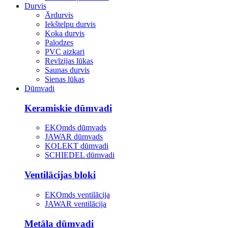
Durvis
Ārdurvis
Iekštelpu durvis
Koka durvis
Palodzes
PVC aizkari
Revīzijas lūkas
Saunas durvis
Sienas lūkas
Dūmvadi
Keramiskie dūmvadi
EKOmds dūmvads
JAWAR dūmvads
KOLEKT dūmvadi
SCHIEDEL dūmvadi
Ventilācijas bloki
EKOmds ventilācija
JAWAR ventilācija
Metāla dūmvadi