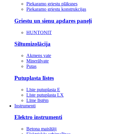
Piekaramo griestu plāksnes
Piekaramo griestu konstrukcijas
Griestu un sienu apdares paneļi
HUNTONIT
Siltumizolācija
Akmens vate
Minerālvate
Putas
Putuplasta līstes
Līste putuplasta E
Līste putuplasta LX
Līme līstēm
Instrumenti
Elektro instrumenti
Betona maisītāji