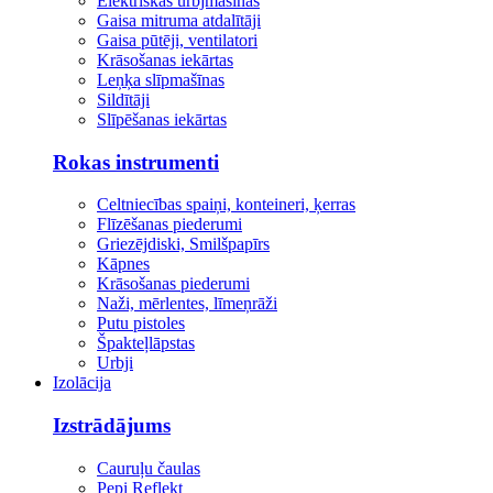
Elektriskās urbjmašīnas
Gaisa mitruma atdalītāji
Gaisa pūtēji, ventilatori
Krāsošanas iekārtas
Leņķa slīpmašīnas
Sildītāji
Slīpēšanas iekārtas
Rokas instrumenti
Celtniecības spaiņi, konteineri, ķerras
Flīzēšanas piederumi
Griezējdiski, Smilšpapīrs
Kāpnes
Krāsošanas piederumi
Naži, mērlentes, līmeņrāži
Putu pistoles
Špakteļlāpstas
Urbji
Izolācija
Izstrādājums
Cauruļu čaulas
Pepi Reflekt