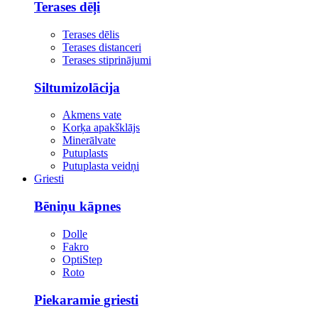
Terases dēļi
Terases dēlis
Terases distanceri
Terases stiprinājumi
Siltumizolācija
Akmens vate
Korķa apakšklājs
Minerālvate
Putuplasts
Putuplasta veidņi
Griesti
Bēniņu kāpnes
Dolle
Fakro
OptiStep
Roto
Piekaramie griesti