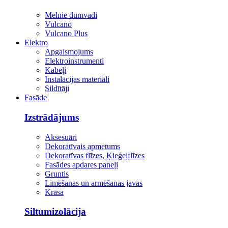
Melnie dūmvadi
Vulcano
Vulcano Plus
Elektro
Apgaismojums
Elektroinstrumenti
Kabeļi
Instalācijas materiāli
Sildītāji
Fasāde
Izstrādājums
Aksesuāri
Dekoratīvais apmetums
Dekoratīvas flīzes, Ķieģeļflīzes
Fasādes apdares paneļi
Gruntis
Līmēšanas un armēšanas javas
Krāsa
Siltumizolācija