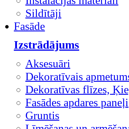
Instalācijas materiāli
Sildītāji
Fasāde
Izstrādājums
Aksesuāri
Dekoratīvais apmetum
Dekoratīvas flīzes, Ķie
Fasādes apdares paneļi
Gruntis
Līmēšanas un armēšana