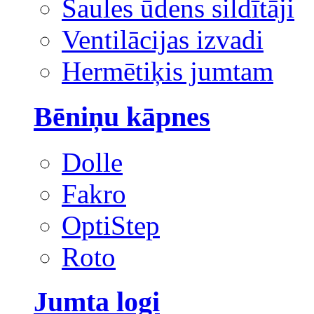
Saules ūdens sildītāji
Ventilācijas izvadi
Hermētiķis jumtam
Bēniņu kāpnes
Dolle
Fakro
OptiStep
Roto
Jumta logi