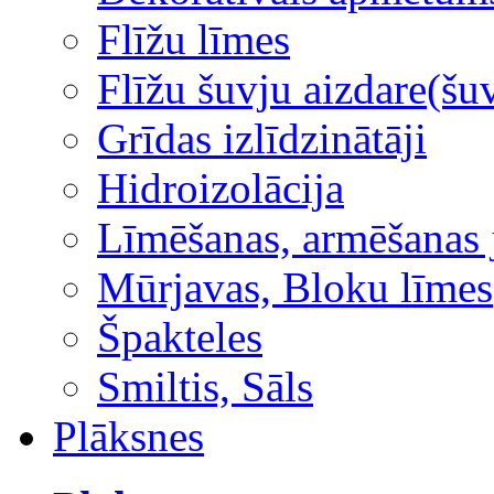
Flīžu līmes
Flīžu šuvju aizdare(šuv
Grīdas izlīdzinātāji
Hidroizolācija
Līmēšanas, armēšanas 
Mūrjavas, Bloku līmes
Špakteles
Smiltis, Sāls
Plāksnes