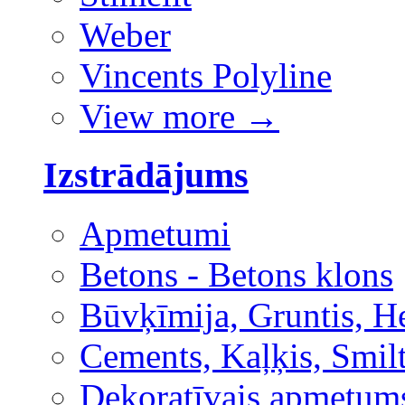
Weber
Vincents Polyline
View more
→
Izstrādājums
Apmetumi
Betons - Betons klons
Būvķīmija, Gruntis, H
Cements, Kaļķis, Smilt
Dekoratīvais apmetum