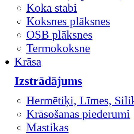
Koka stabi
Koksnes plāksnes
OSB plāksnes
Termokoksne
Krāsa
Izstrādājums
Hermētiķi, Līmes, Sili
Krāsošanas piederumi
Mastikas