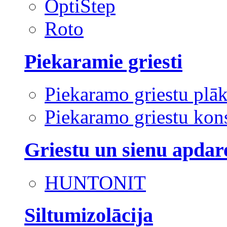
OptiStep
Roto
Piekaramie griesti
Piekaramo griestu plā
Piekaramo griestu kons
Griestu un sienu apdar
HUNTONIT
Siltumizolācija