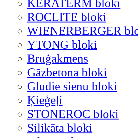
KERATERM bloki
ROCLITE bloki
WIENERBERGER blo
YTONG bloki
Bruģakmens
Gāzbetona bloki
Gludie sienu bloki
Ķieģeļi
STONEROC bloki
Silikāta bloki