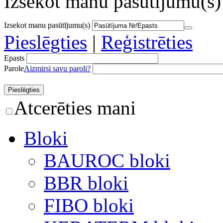
Izsekot manu pasūtījumu(s)
Izsekot manu pasūtījumu(s)
Pieslēgties
|
Reģistrēties
Epasts
Parole
Aizmirsi savu paroli?
Atcerēties mani
Bloki
BAUROC bloki
BBR bloki
FIBO bloki