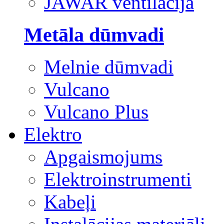
JAWAR ventilācija
Metāla dūmvadi
Melnie dūmvadi
Vulcano
Vulcano Plus
Elektro
Apgaismojums
Elektroinstrumenti
Kabeļi