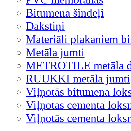
Bitumena šindeļi
Dakstiņi
Materiāli plakaniem b
Metāla jumti
METROTILE metāla d
RUUKKI metāla jumti
Viļņotās bitumena lok
Viļņotās cementa loks
Viļņotās cementa lok