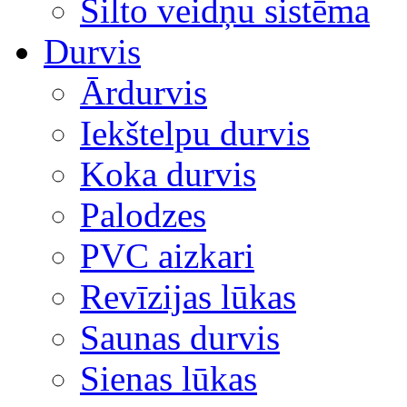
Silto veidņu sistēma
Durvis
Ārdurvis
Iekštelpu durvis
Koka durvis
Palodzes
PVC aizkari
Revīzijas lūkas
Saunas durvis
Sienas lūkas