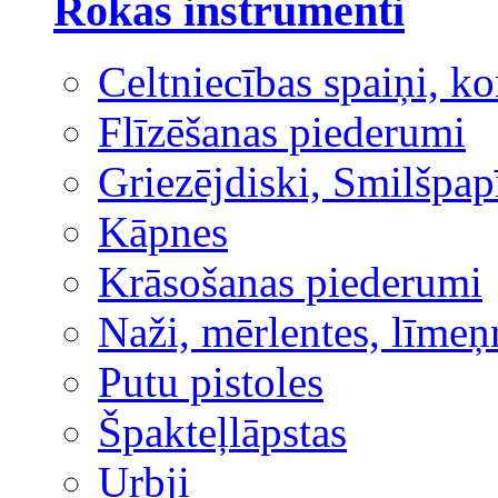
Rokas instrumenti
Celtniecības spaiņi, ko
Flīzēšanas piederumi
Griezējdiski, Smilšpap
Kāpnes
Krāsošanas piederumi
Naži, mērlentes, līmeņ
Putu pistoles
Špakteļlāpstas
Urbji