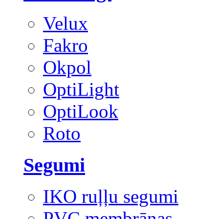
Velux
Fakro
Okpol
OptiLight
OptiLook
Roto
Segumi
IKO ruļļu segumi
PVC membrānas