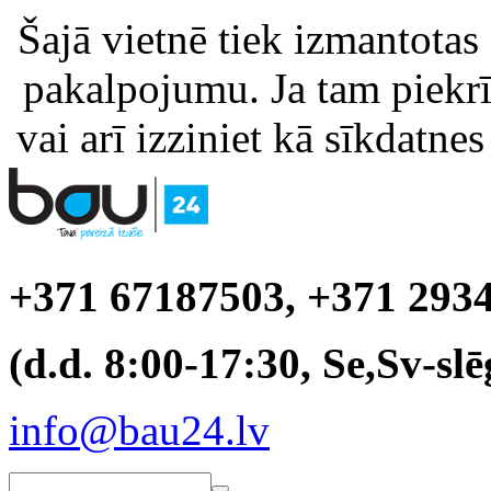
Šajā vietnē tiek izmantotas
pakalpojumu. Ja tam piekrīt
vai arī izziniet kā sīkdatnes
+371 67187503, +371 293
(d.d. 8:00-17:30, Se,Sv-slē
info@bau24.lv