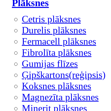
Plāksnes
Cetris plāksnes
Durelis plāksnes
Fermacell plāksnes
Fibrolīta plāksnes
Gumijas flīzes
Ģipškartons(reģipsis)
Koksnes plāksnes
Magnezīta plāksnes
Minerit plāksnes