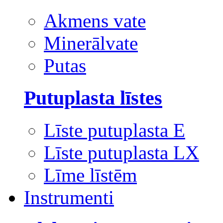
Akmens vate
Minerālvate
Putas
Putuplasta līstes
Līste putuplasta E
Līste putuplasta LX
Līme līstēm
Instrumenti