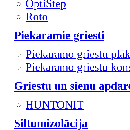
OptiStep
Roto
Piekaramie griesti
Piekaramo griestu plā
Piekaramo griestu kons
Griestu un sienu apdar
HUNTONIT
Siltumizolācija