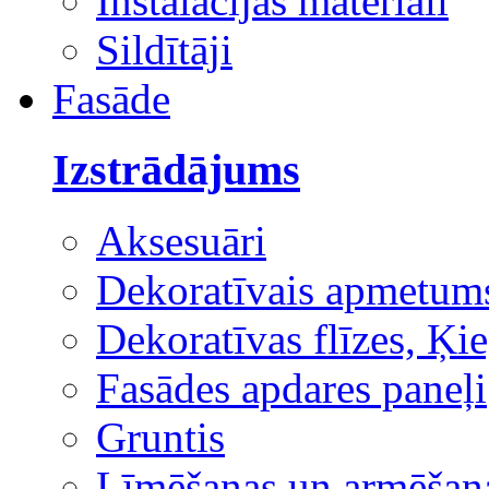
Instalācijas materiāli
Sildītāji
Fasāde
Izstrādājums
Aksesuāri
Dekoratīvais apmetum
Dekoratīvas flīzes, Ķie
Fasādes apdares paneļi
Gruntis
Līmēšanas un armēšana