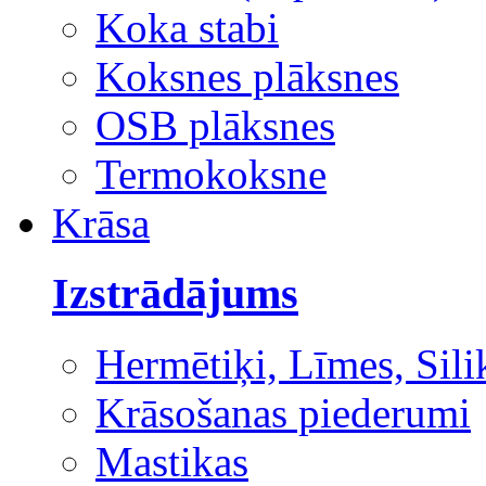
Koka stabi
Koksnes plāksnes
OSB plāksnes
Termokoksne
Krāsa
Izstrādājums
Hermētiķi, Līmes, Sili
Krāsošanas piederumi
Mastikas