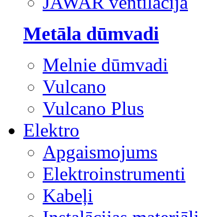
JAWAR ventilācija
Metāla dūmvadi
Melnie dūmvadi
Vulcano
Vulcano Plus
Elektro
Apgaismojums
Elektroinstrumenti
Kabeļi