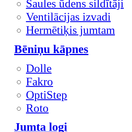
Saules ūdens sildītāji
Ventilācijas izvadi
Hermētiķis jumtam
Bēniņu kāpnes
Dolle
Fakro
OptiStep
Roto
Jumta logi