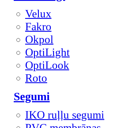
Velux
Fakro
Okpol
OptiLight
OptiLook
Roto
Segumi
IKO ruļļu segumi
PVC membrānas