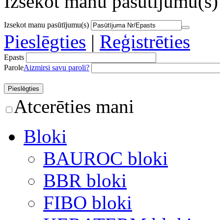
Izsekot manu pasūtījumu(s)
Izsekot manu pasūtījumu(s)
Pieslēgties
|
Reģistrēties
Epasts
Parole
Aizmirsi savu paroli?
Atcerēties mani
Bloki
BAUROC bloki
BBR bloki
FIBO bloki