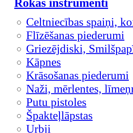
Rokas instrumenti
Celtniecības spaiņi, ko
Flīzēšanas piederumi
Griezējdiski, Smilšpap
Kāpnes
Krāsošanas piederumi
Naži, mērlentes, līmeņ
Putu pistoles
Špakteļlāpstas
Urbji