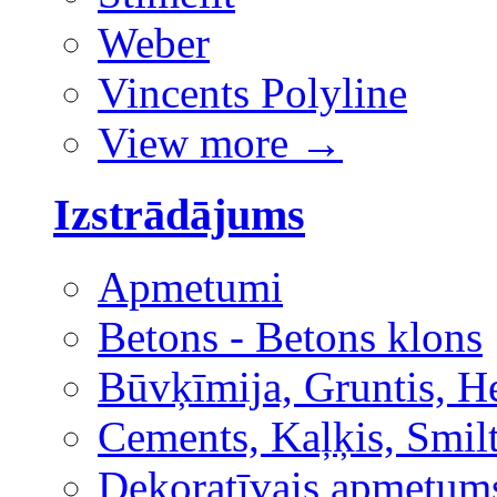
Weber
Vincents Polyline
View more
→
Izstrādājums
Apmetumi
Betons - Betons klons
Būvķīmija, Gruntis, H
Cements, Kaļķis, Smilt
Dekoratīvais apmetum