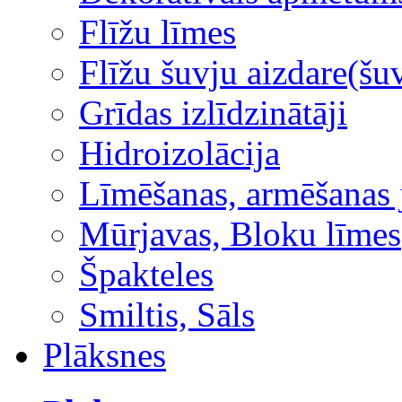
Flīžu līmes
Flīžu šuvju aizdare(šuv
Grīdas izlīdzinātāji
Hidroizolācija
Līmēšanas, armēšanas 
Mūrjavas, Bloku līmes
Špakteles
Smiltis, Sāls
Plāksnes