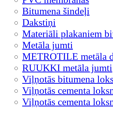
Bitumena šindeļi
Dakstiņi
Materiāli plakaniem b
Metāla jumti
METROTILE metāla d
RUUKKI metāla jumti
Viļņotās bitumena lok
Viļņotās cementa loks
Viļņotās cementa lok