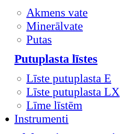
Akmens vate
Minerālvate
Putas
Putuplasta līstes
Līste putuplasta E
Līste putuplasta LX
Līme līstēm
Instrumenti