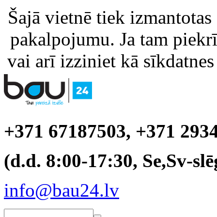
Šajā vietnē tiek izmantotas
pakalpojumu. Ja tam piekrīt
vai arī izziniet kā sīkdatnes
+371 67187503, +371 293
(d.d. 8:00-17:30, Se,Sv-slē
info@bau24.lv