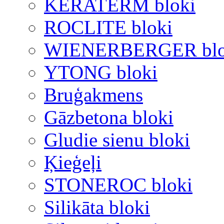
KERATERM bloki
ROCLITE bloki
WIENERBERGER blo
YTONG bloki
Bruģakmens
Gāzbetona bloki
Gludie sienu bloki
Ķieģeļi
STONEROC bloki
Silikāta bloki