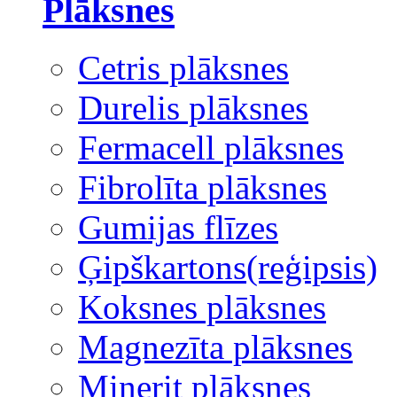
Plāksnes
Cetris plāksnes
Durelis plāksnes
Fermacell plāksnes
Fibrolīta plāksnes
Gumijas flīzes
Ģipškartons(reģipsis)
Koksnes plāksnes
Magnezīta plāksnes
Minerit plāksnes