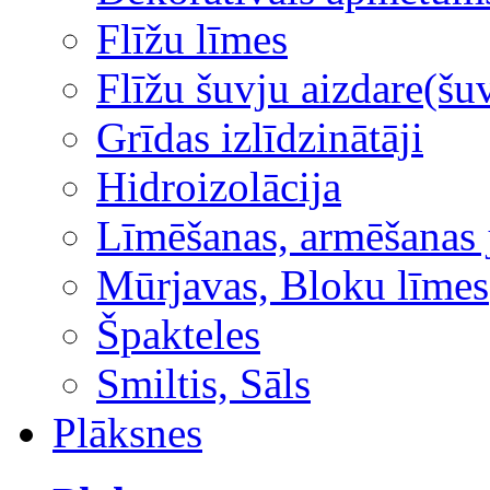
Flīžu līmes
Flīžu šuvju aizdare(šuv
Grīdas izlīdzinātāji
Hidroizolācija
Līmēšanas, armēšanas 
Mūrjavas, Bloku līmes
Špakteles
Smiltis, Sāls
Plāksnes