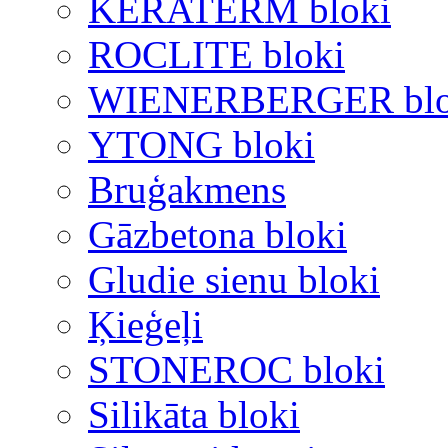
KERATERM bloki
ROCLITE bloki
WIENERBERGER blo
YTONG bloki
Bruģakmens
Gāzbetona bloki
Gludie sienu bloki
Ķieģeļi
STONEROC bloki
Silikāta bloki