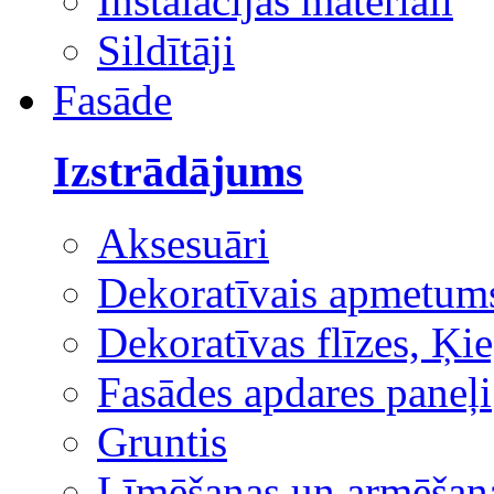
Instalācijas materiāli
Sildītāji
Fasāde
Izstrādājums
Aksesuāri
Dekoratīvais apmetum
Dekoratīvas flīzes, Ķie
Fasādes apdares paneļi
Gruntis
Līmēšanas un armēšana