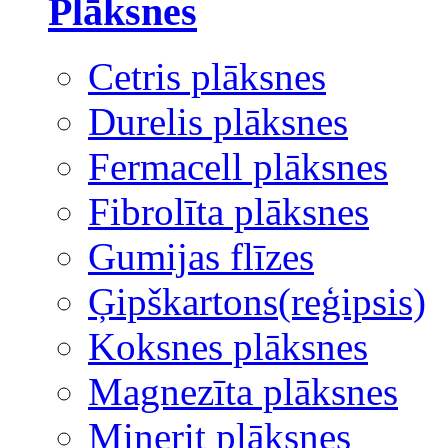
Plāksnes
Cetris plāksnes
Durelis plāksnes
Fermacell plāksnes
Fibrolīta plāksnes
Gumijas flīzes
Ģipškartons(reģipsis)
Koksnes plāksnes
Magnezīta plāksnes
Minerit plāksnes