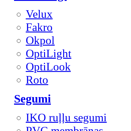
Velux
Fakro
Okpol
OptiLight
OptiLook
Roto
Segumi
IKO ruļļu segumi
PVC membrānas