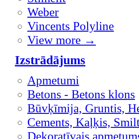
Weber
Vincents Polyline
View more
→
Izstrādājums
Apmetumi
Betons - Betons klons
Būvķīmija, Gruntis, H
Cements, Kaļķis, Smilt
Dekoratīvais apmetum