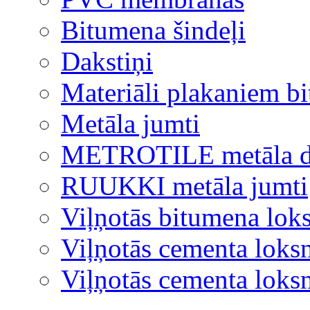
Bitumena šindeļi
Dakstiņi
Materiāli plakaniem b
Metāla jumti
METROTILE metāla d
RUUKKI metāla jumti
Viļņotās bitumena lok
Viļņotās cementa loks
Viļņotās cementa lok