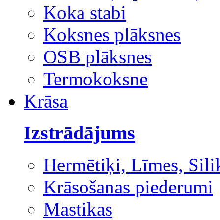
Koka stabi
Koksnes plāksnes
OSB plāksnes
Termokoksne
Krāsa
Izstrādājums
Hermētiķi, Līmes, Sili
Krāsošanas piederumi
Mastikas