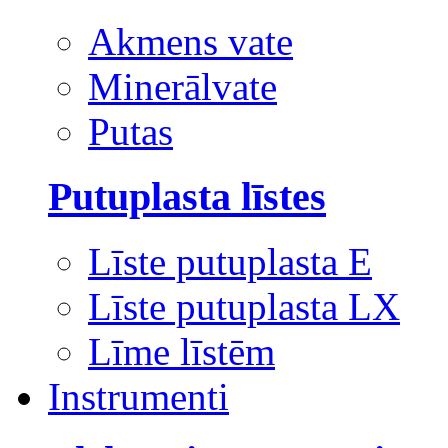
Akmens vate
Minerālvate
Putas
Putuplasta līstes
Līste putuplasta E
Līste putuplasta LX
Līme līstēm
Instrumenti