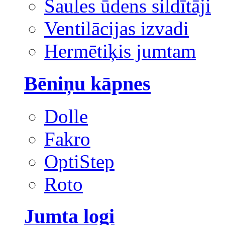
Saules ūdens sildītāji
Ventilācijas izvadi
Hermētiķis jumtam
Bēniņu kāpnes
Dolle
Fakro
OptiStep
Roto
Jumta logi