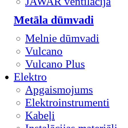
JAWAR ventilācija
Metāla dūmvadi
Melnie dūmvadi
Vulcano
Vulcano Plus
Elektro
Apgaismojums
Elektroinstrumenti
Kabeļi