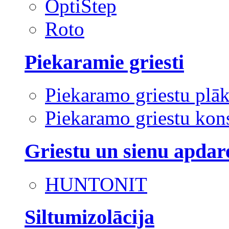
OptiStep
Roto
Piekaramie griesti
Piekaramo griestu plā
Piekaramo griestu kons
Griestu un sienu apdar
HUNTONIT
Siltumizolācija