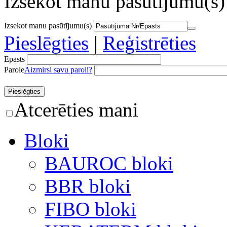
Izsekot manu pasūtījumu(s)
Izsekot manu pasūtījumu(s)
Pieslēgties
|
Reģistrēties
Epasts
Parole
Aizmirsi savu paroli?
Atcerēties mani
Bloki
BAUROC bloki
BBR bloki
FIBO bloki