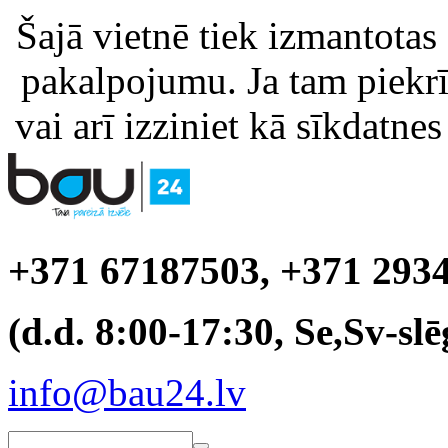
Šajā vietnē tiek izmantotas
pakalpojumu. Ja tam piekrīt
vai arī izziniet kā sīkdatnes
+371 67187503, +371 293
(d.d. 8:00-17:30, Se,Sv-slē
info@bau24.lv