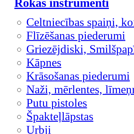
Rokas instrumenti
Celtniecības spaiņi, ko
Flīzēšanas piederumi
Griezējdiski, Smilšpap
Kāpnes
Krāsošanas piederumi
Naži, mērlentes, līmeņ
Putu pistoles
Špakteļlāpstas
Urbji