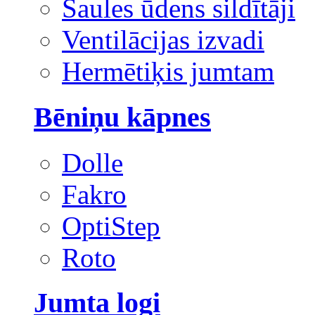
Saules ūdens sildītāji
Ventilācijas izvadi
Hermētiķis jumtam
Bēniņu kāpnes
Dolle
Fakro
OptiStep
Roto
Jumta logi