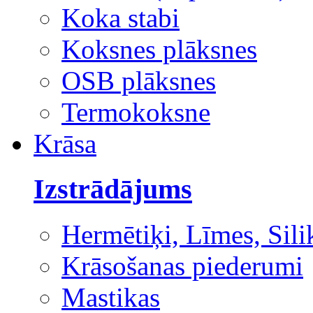
Koka stabi
Koksnes plāksnes
OSB plāksnes
Termokoksne
Krāsa
Izstrādājums
Hermētiķi, Līmes, Sili
Krāsošanas piederumi
Mastikas