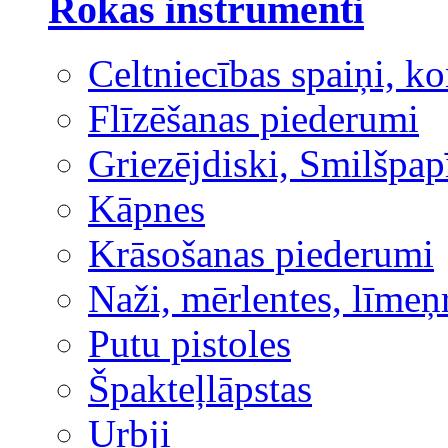
Rokas instrumenti
Celtniecības spaiņi, ko
Flīzēšanas piederumi
Griezējdiski, Smilšpap
Kāpnes
Krāsošanas piederumi
Naži, mērlentes, līmeņ
Putu pistoles
Špakteļlāpstas
Urbji