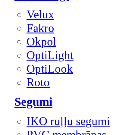
Velux
Fakro
Okpol
OptiLight
OptiLook
Roto
Segumi
IKO ruļļu segumi
PVC membrānas