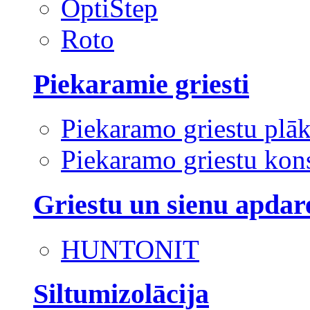
OptiStep
Roto
Piekaramie griesti
Piekaramo griestu plā
Piekaramo griestu kons
Griestu un sienu apdar
HUNTONIT
Siltumizolācija