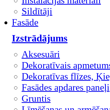
Instalācijas materiāli
Sildītāji
Fasāde
Izstrādājums
Aksesuāri
Dekoratīvais apmetum
Dekoratīvas flīzes, Ķie
Fasādes apdares paneļi
Gruntis
Līmēšanas un armēšana