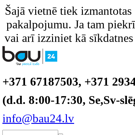
Šajā vietnē tiek izmantotas
pakalpojumu. Ja tam piekrīt
vai arī izziniet kā sīkdatnes
+371 67187503, +371 293
(d.d. 8:00-17:30, Se,Sv-slē
info@bau24.lv