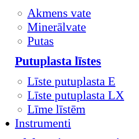
Akmens vate
Minerālvate
Putas
Putuplasta līstes
Līste putuplasta E
Līste putuplasta LX
Līme līstēm
Instrumenti