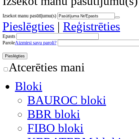
Izsekot manu pasūtījumu(s)
Izsekot manu pasūtījumu(s)
Pieslēgties
|
Reģistrēties
Epasts
Parole
Aizmirsi savu paroli?
Atcerēties mani
Bloki
BAUROC bloki
BBR bloki
FIBO bloki