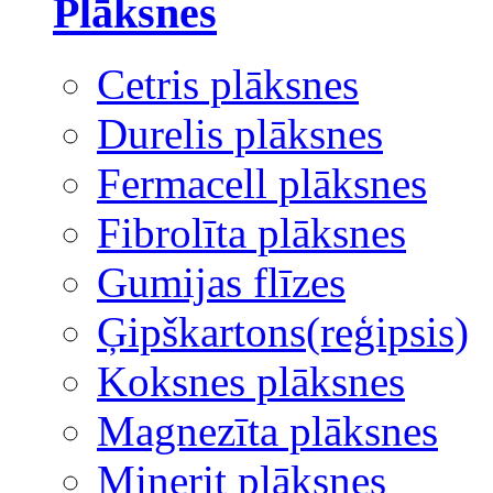
Plāksnes
Cetris plāksnes
Durelis plāksnes
Fermacell plāksnes
Fibrolīta plāksnes
Gumijas flīzes
Ģipškartons(reģipsis)
Koksnes plāksnes
Magnezīta plāksnes
Minerit plāksnes