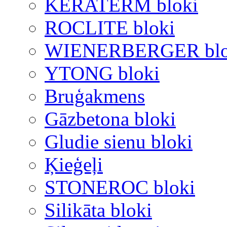
KERATERM bloki
ROCLITE bloki
WIENERBERGER blo
YTONG bloki
Bruģakmens
Gāzbetona bloki
Gludie sienu bloki
Ķieģeļi
STONEROC bloki
Silikāta bloki