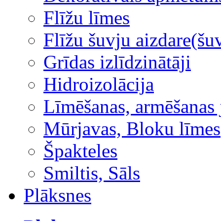
Flīžu līmes
Flīžu šuvju aizdare(šuv
Grīdas izlīdzinātāji
Hidroizolācija
Līmēšanas, armēšanas 
Mūrjavas, Bloku līmes
Špakteles
Smiltis, Sāls
Plāksnes