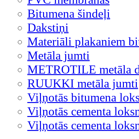
Bitumena šindeļi
Dakstiņi
Materiāli plakaniem b
Metāla jumti
METROTILE metāla d
RUUKKI metāla jumti
Viļņotās bitumena lok
Viļņotās cementa loks
Viļņotās cementa lok