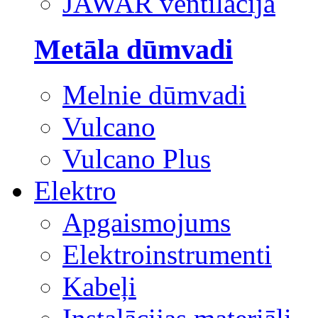
JAWAR ventilācija
Metāla dūmvadi
Melnie dūmvadi
Vulcano
Vulcano Plus
Elektro
Apgaismojums
Elektroinstrumenti
Kabeļi