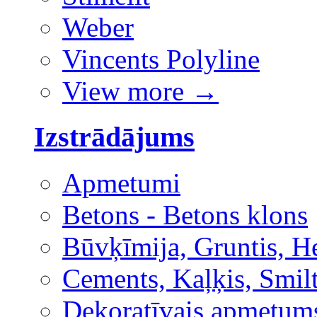
Weber
Vincents Polyline
View more
→
Izstrādājums
Apmetumi
Betons - Betons klons
Būvķīmija, Gruntis, H
Cements, Kaļķis, Smilt
Dekoratīvais apmetum