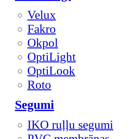
Velux
Fakro
Okpol
OptiLight
OptiLook
Roto
Segumi
IKO ruļļu segumi
PVC membrānas