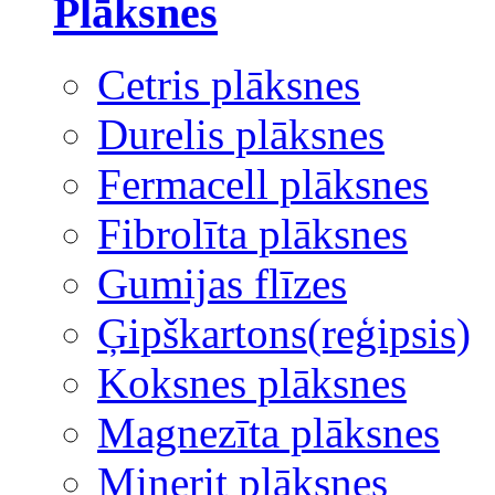
Plāksnes
Cetris plāksnes
Durelis plāksnes
Fermacell plāksnes
Fibrolīta plāksnes
Gumijas flīzes
Ģipškartons(reģipsis)
Koksnes plāksnes
Magnezīta plāksnes
Minerit plāksnes