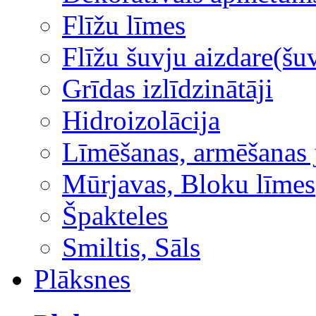
Flīžu līmes
Flīžu šuvju aizdare(šuv
Grīdas izlīdzinātāji
Hidroizolācija
Līmēšanas, armēšanas 
Mūrjavas, Bloku līmes
Špakteles
Smiltis, Sāls
Plāksnes