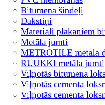
Bitumena šindeļi
Dakstiņi
Materiāli plakaniem b
Metāla jumti
METROTILE metāla d
RUUKKI metāla jumti
Viļņotās bitumena lok
Viļņotās cementa loks
Viļņotās cementa lok