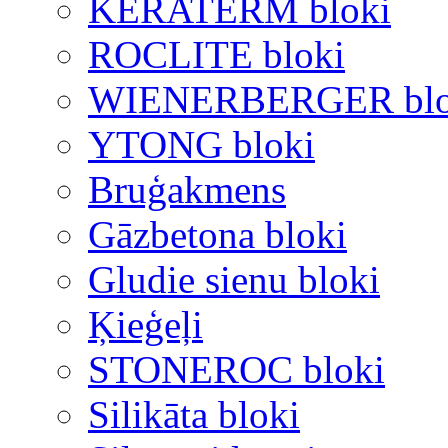
KERATERM bloki
ROCLITE bloki
WIENERBERGER blo
YTONG bloki
Bruģakmens
Gāzbetona bloki
Gludie sienu bloki
Ķieģeļi
STONEROC bloki
Silikāta bloki