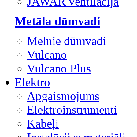
JAWAR ventilācija
Metāla dūmvadi
Melnie dūmvadi
Vulcano
Vulcano Plus
Elektro
Apgaismojums
Elektroinstrumenti
Kabeļi