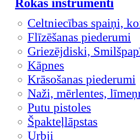
Rokas instrumenti
Celtniecības spaiņi, ko
Flīzēšanas piederumi
Griezējdiski, Smilšpap
Kāpnes
Krāsošanas piederumi
Naži, mērlentes, līmeņ
Putu pistoles
Špakteļlāpstas
Urbji