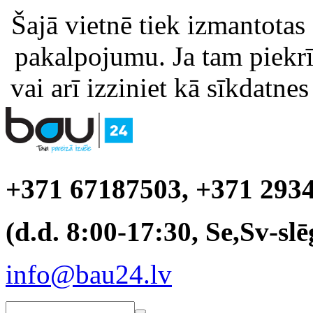
Šajā vietnē tiek izmantotas
pakalpojumu. Ja tam piekrīt
vai arī izziniet kā sīkdatnes
+371 67187503, +371 293
(d.d. 8:00-17:30, Se,Sv-slē
info@bau24.lv