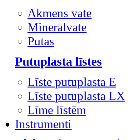
Akmens vate
Minerālvate
Putas
Putuplasta līstes
Līste putuplasta E
Līste putuplasta LX
Līme līstēm
Instrumenti