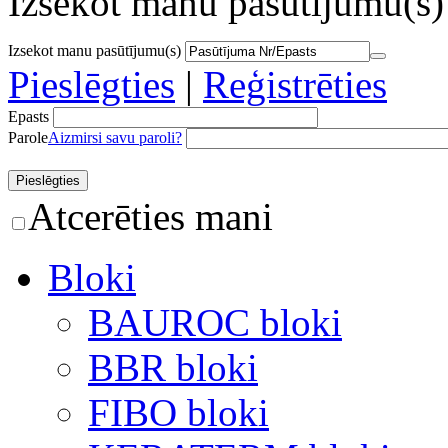
Izsekot manu pasūtījumu(s)
Izsekot manu pasūtījumu(s)
Pieslēgties
|
Reģistrēties
Epasts
Parole
Aizmirsi savu paroli?
Atcerēties mani
Bloki
BAUROC bloki
BBR bloki
FIBO bloki