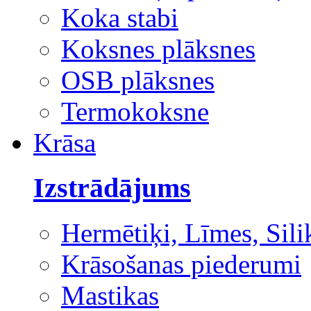
Koka stabi
Koksnes plāksnes
OSB plāksnes
Termokoksne
Krāsa
Izstrādājums
Hermētiķi, Līmes, Sili
Krāsošanas piederumi
Mastikas