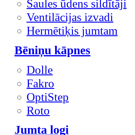
Saules ūdens sildītāji
Ventilācijas izvadi
Hermētiķis jumtam
Bēniņu kāpnes
Dolle
Fakro
OptiStep
Roto
Jumta logi