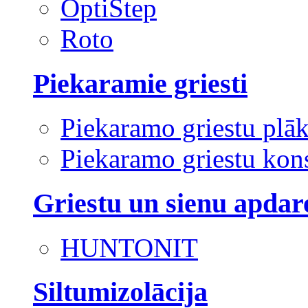
OptiStep
Roto
Piekaramie griesti
Piekaramo griestu plā
Piekaramo griestu kons
Griestu un sienu apdar
HUNTONIT
Siltumizolācija