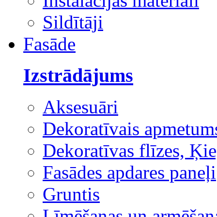
Instalācijas materiāli
Sildītāji
Fasāde
Izstrādājums
Aksesuāri
Dekoratīvais apmetum
Dekoratīvas flīzes, Ķie
Fasādes apdares paneļi
Gruntis
Līmēšanas un armēšana