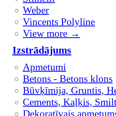
Weber
Vincents Polyline
View more
→
Izstrādājums
Apmetumi
Betons - Betons klons
Būvķīmija, Gruntis, H
Cements, Kaļķis, Smilt
Dekoratīvais apmetum