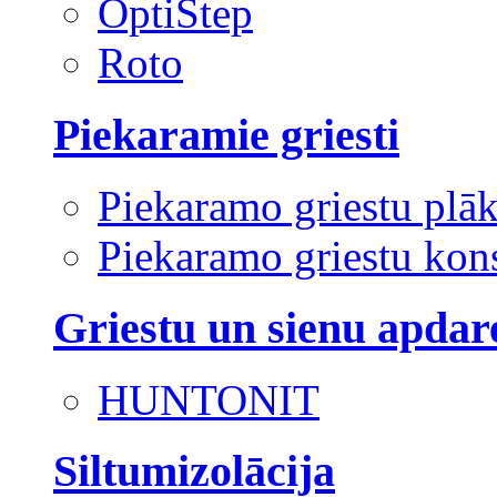
OptiStep
Roto
Piekaramie griesti
Piekaramo griestu plā
Piekaramo griestu kons
Griestu un sienu apdar
HUNTONIT
Siltumizolācija