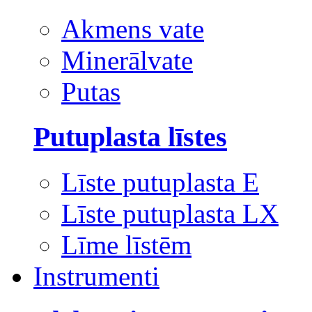
Akmens vate
Minerālvate
Putas
Putuplasta līstes
Līste putuplasta E
Līste putuplasta LX
Līme līstēm
Instrumenti