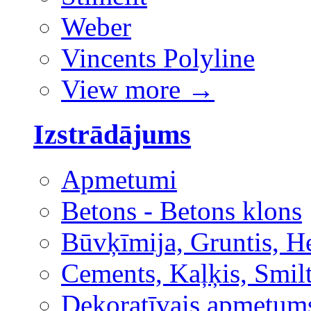
Weber
Vincents Polyline
View more
→
Izstrādājums
Apmetumi
Betons - Betons klons
Būvķīmija, Gruntis, H
Cements, Kaļķis, Smilt
Dekoratīvais apmetum