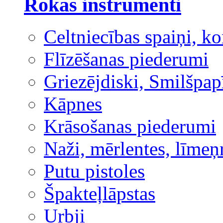
Rokas instrumenti
Celtniecības spaiņi, ko
Flīzēšanas piederumi
Griezējdiski, Smilšpap
Kāpnes
Krāsošanas piederumi
Naži, mērlentes, līmeņ
Putu pistoles
Špakteļlāpstas
Urbji