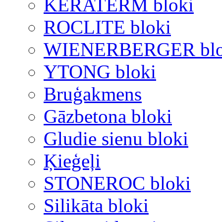
KERATERM bloki
ROCLITE bloki
WIENERBERGER blo
YTONG bloki
Bruģakmens
Gāzbetona bloki
Gludie sienu bloki
Ķieģeļi
STONEROC bloki
Silikāta bloki