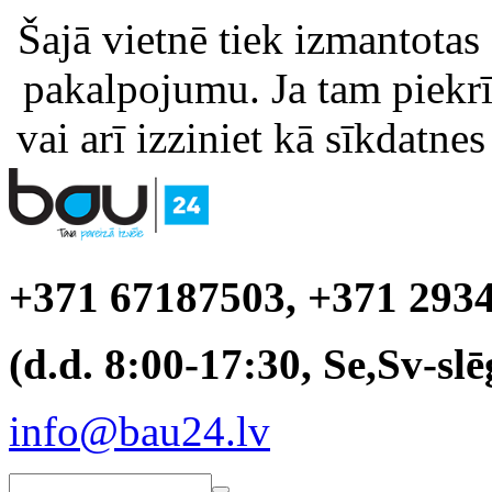
Šajā vietnē tiek izmantotas
pakalpojumu. Ja tam piekrīt
vai arī izziniet kā sīkdatnes
+371 67187503, +371 293
(d.d. 8:00-17:30, Se,Sv-slē
info@bau24.lv