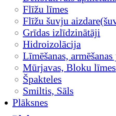
Flīžu līmes
Flīžu šuvju aizdare(šuv
Grīdas izlīdzinātāji
Hidroizolācija
Līmēšanas, armēšanas 
Mūrjavas, Bloku līmes
Špakteles
Smiltis, Sāls
Plāksnes