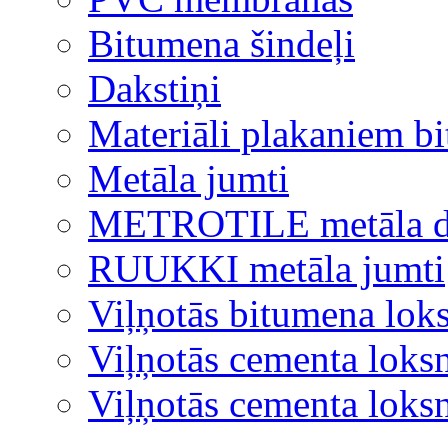
Bitumena šindeļi
Dakstiņi
Materiāli plakaniem b
Metāla jumti
METROTILE metāla d
RUUKKI metāla jumti
Viļņotās bitumena lok
Viļņotās cementa loks
Viļņotās cementa lok