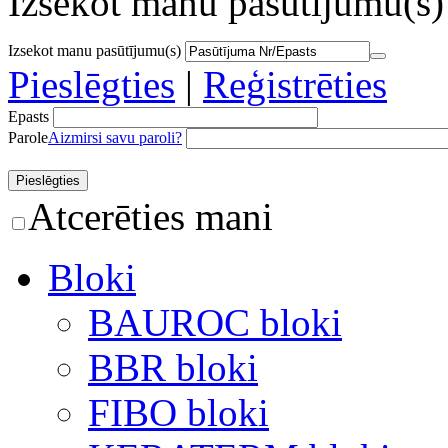
Izsekot manu pasūtījumu(s)
Izsekot manu pasūtījumu(s)
Pieslēgties
|
Reģistrēties
Epasts
Parole
Aizmirsi savu paroli?
Atcerēties mani
Bloki
BAUROC bloki
BBR bloki
FIBO bloki