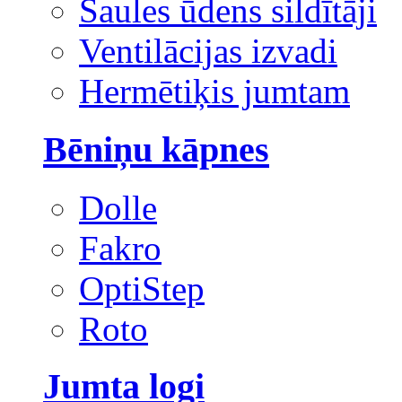
Saules ūdens sildītāji
Ventilācijas izvadi
Hermētiķis jumtam
Bēniņu kāpnes
Dolle
Fakro
OptiStep
Roto
Jumta logi