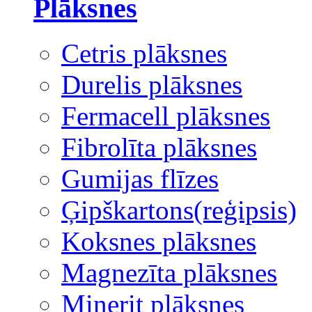
Plāksnes
Cetris plāksnes
Durelis plāksnes
Fermacell plāksnes
Fibrolīta plāksnes
Gumijas flīzes
Ģipškartons(reģipsis)
Koksnes plāksnes
Magnezīta plāksnes
Minerit plāksnes