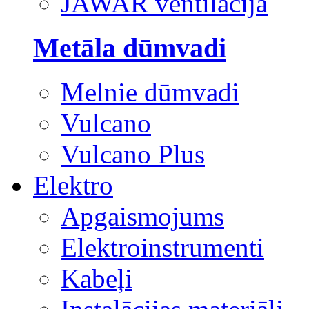
JAWAR ventilācija
Metāla dūmvadi
Melnie dūmvadi
Vulcano
Vulcano Plus
Elektro
Apgaismojums
Elektroinstrumenti
Kabeļi