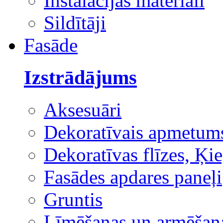
Instalācijas materiāli
Sildītāji
Fasāde
Izstrādājums
Aksesuāri
Dekoratīvais apmetum
Dekoratīvas flīzes, Ķie
Fasādes apdares paneļi
Gruntis
Līmēšanas un armēšana