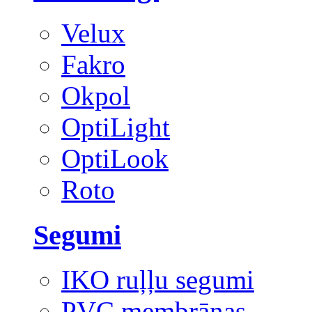
Velux
Fakro
Okpol
OptiLight
OptiLook
Roto
Segumi
IKO ruļļu segumi
PVC membrānas