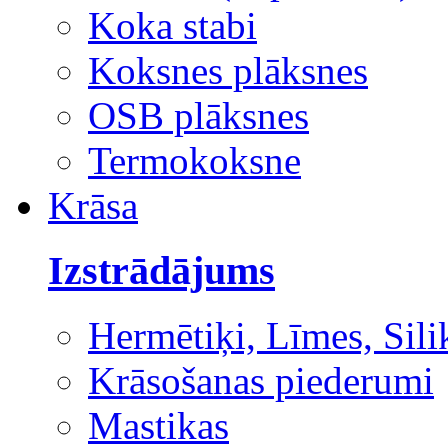
Koka stabi
Koksnes plāksnes
OSB plāksnes
Termokoksne
Krāsa
Izstrādājums
Hermētiķi, Līmes, Sili
Krāsošanas piederumi
Mastikas