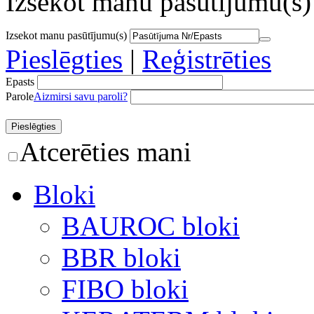
Izsekot manu pasūtījumu(s)
Izsekot manu pasūtījumu(s)
Pieslēgties
|
Reģistrēties
Epasts
Parole
Aizmirsi savu paroli?
Atcerēties mani
Bloki
BAUROC bloki
BBR bloki
FIBO bloki