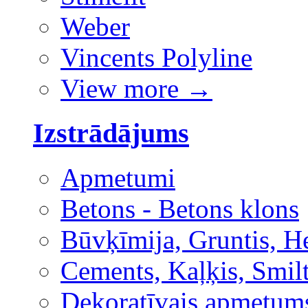
Weber
Vincents Polyline
View more
→
Izstrādājums
Apmetumi
Betons - Betons klons
Būvķīmija, Gruntis, H
Cements, Kaļķis, Smilt
Dekoratīvais apmetum