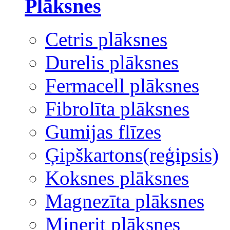
Plāksnes
Cetris plāksnes
Durelis plāksnes
Fermacell plāksnes
Fibrolīta plāksnes
Gumijas flīzes
Ģipškartons(reģipsis)
Koksnes plāksnes
Magnezīta plāksnes
Minerit plāksnes