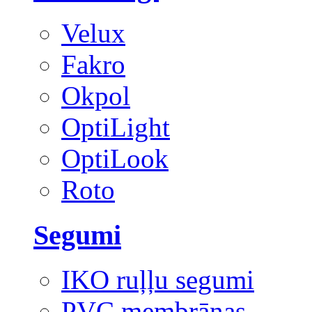
Velux
Fakro
Okpol
OptiLight
OptiLook
Roto
Segumi
IKO ruļļu segumi
PVC membrānas