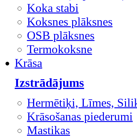
Koka stabi
Koksnes plāksnes
OSB plāksnes
Termokoksne
Krāsa
Izstrādājums
Hermētiķi, Līmes, Sili
Krāsošanas piederumi
Mastikas