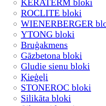
KERATERM bloki
ROCLITE bloki
WIENERBERGER blo
YTONG bloki
Bruģakmens
Gāzbetona bloki
Gludie sienu bloki
Ķieģeļi
STONEROC bloki
Silikāta bloki