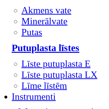
Akmens vate
Minerālvate
Putas
Putuplasta līstes
Līste putuplasta E
Līste putuplasta LX
Līme līstēm
Instrumenti