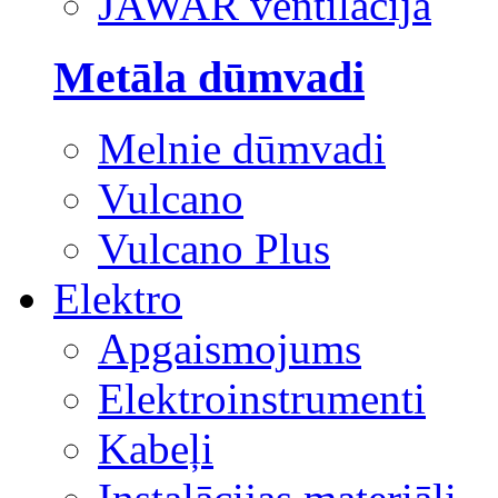
JAWAR ventilācija
Metāla dūmvadi
Melnie dūmvadi
Vulcano
Vulcano Plus
Elektro
Apgaismojums
Elektroinstrumenti
Kabeļi