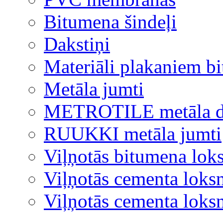
Bitumena šindeļi
Dakstiņi
Materiāli plakaniem b
Metāla jumti
METROTILE metāla d
RUUKKI metāla jumti
Viļņotās bitumena lok
Viļņotās cementa loks
Viļņotās cementa lok