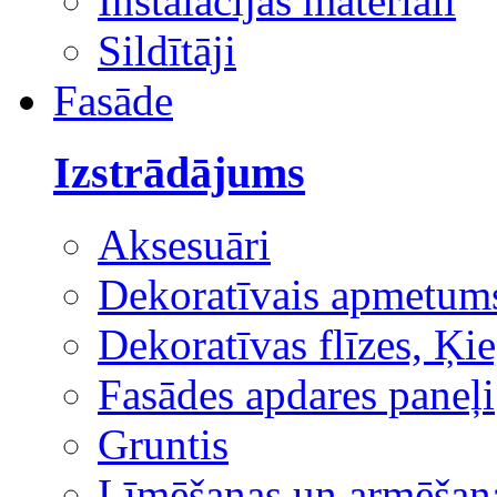
Instalācijas materiāli
Sildītāji
Fasāde
Izstrādājums
Aksesuāri
Dekoratīvais apmetum
Dekoratīvas flīzes, Ķie
Fasādes apdares paneļi
Gruntis
Līmēšanas un armēšana