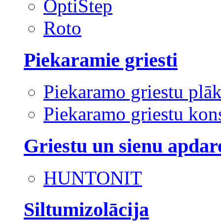
OptiStep
Roto
Piekaramie griesti
Piekaramo griestu plā
Piekaramo griestu kons
Griestu un sienu apdar
HUNTONIT
Siltumizolācija