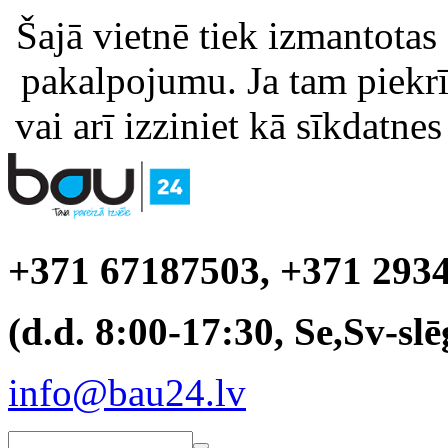
Šajā vietnē tiek izmantotas
pakalpojumu. Ja tam piekrīt
vai arī izziniet kā sīkdatnes
+371 67187503, +371 293
(d.d. 8:00-17:30, Se,Sv-slē
info@bau24.lv