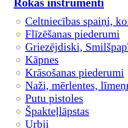
Rokas instrumenti
Celtniecības spaiņi, ko
Flīzēšanas piederumi
Griezējdiski, Smilšpap
Kāpnes
Krāsošanas piederumi
Naži, mērlentes, līmeņ
Putu pistoles
Špakteļlāpstas
Urbji