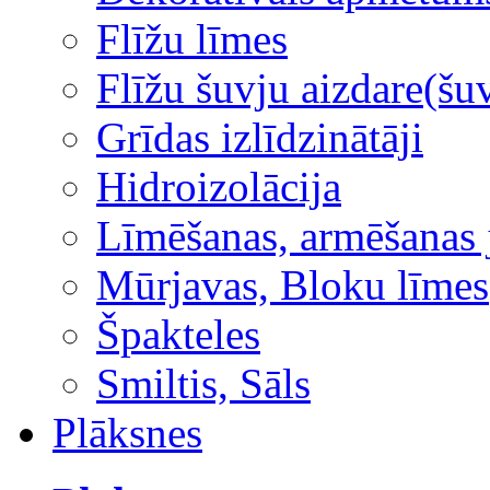
Flīžu līmes
Flīžu šuvju aizdare(šuv
Grīdas izlīdzinātāji
Hidroizolācija
Līmēšanas, armēšanas 
Mūrjavas, Bloku līmes
Špakteles
Smiltis, Sāls
Plāksnes