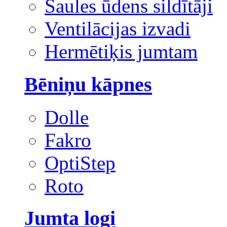
Saules ūdens sildītāji
Ventilācijas izvadi
Hermētiķis jumtam
Bēniņu kāpnes
Dolle
Fakro
OptiStep
Roto
Jumta logi