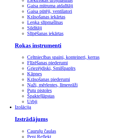
Elektriskās urbjmašīnas
Gaisa mitruma atdalītāji
Gaisa pūtēji, ventilatori
Krāsošanas iekārtas
Leņķa slīpmašīnas
Sildītāji
Slīpēšanas iekārtas
Rokas instrumenti
Celtniecības spaiņi, konteineri, ķerras
Flīzēšanas piederumi
Griezējdiski, Smilšpapīrs
Kāpnes
Krāsošanas piederumi
Naži, mērlentes, līmeņrāži
Putu pistoles
Špakteļlāpstas
Urbji
Izolācija
Izstrādājums
Cauruļu čaulas
Pepi Reflekt