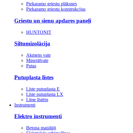
Piekaramo griestu plāksnes
Piekaramo griestu konstrukcijas
Griestu un sienu apdares paneļi
HUNTONIT
Siltumizolācija
Akmens vate
Minerālvate
Putas
Putuplasta līstes
Līste putuplasta E
Līste putuplasta LX
Līme līstēm
Instrumenti
Elektro instrumenti
Betona maisītāji