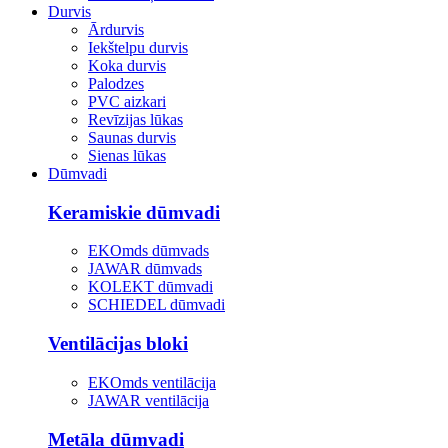
Durvis
Ārdurvis
Iekštelpu durvis
Koka durvis
Palodzes
PVC aizkari
Revīzijas lūkas
Saunas durvis
Sienas lūkas
Dūmvadi
Keramiskie dūmvadi
EKOmds dūmvads
JAWAR dūmvads
KOLEKT dūmvadi
SCHIEDEL dūmvadi
Ventilācijas bloki
EKOmds ventilācija
JAWAR ventilācija
Metāla dūmvadi