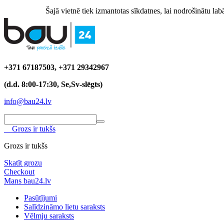
Šajā vietnē tiek izmantotas sīkdatnes, lai nodrošinātu labā
+371 67187503, +371 29342967
(d.d. 8:00-17:30, Se,Sv-slēgts)
info@bau24.lv
Grozs ir tukšs
Grozs ir tukšs
Skatīt grozu
Checkout
Mans bau24.lv
Pasūtījumi
Salīdzināmo lietu saraksts
Vēlmju saraksts