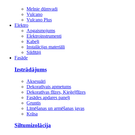
Melnie dūmvadi
Vulcano
Vulcano Plus
Elektro
Apgaismojums
Elektroinstrumenti
Kabeļi
Instalācijas materiāli
Sildītāji
Fasāde
Izstrādājums
Aksesuāri
Dekoratīvais apmetums
Dekoratīvas flīzes, Ķieģeļflīzes
Fasādes apdares paneļi
Gruntis
Līmēšanas un armēšanas javas
Krāsa
Siltumizolācija