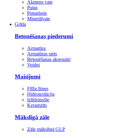
Akmens vate
Putas
Putuplasts
Minerālvate
Grīda
Betonēšanas piederumi
Armatūra
Armatūras siets
Betonēšanas aksesuāri
Veidņi
Maisījumi
Flīžu līmes
Hidroizolācija
Izlīdzinošie
Keramzīts
Mākslīgā zāle
Zāle mākslīgā GLP