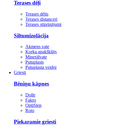
Terases dēļi
Terases dēlis
Terases distanceri
Terases stiprinājumi
Siltumizolācija
Akmens vate
Korķa apakšklājs
Minerālvate
Putuplasts
Putuplasta veidņi
Griesti
Bēniņu kāpnes
Dolle
Fakro
OptiStep
Roto
Piekaramie griesti