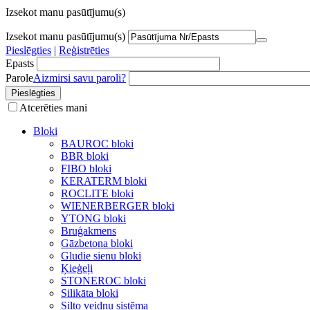
Izsekot manu pasūtījumu(s)
Izsekot manu pasūtījumu(s)
Pieslēgties
|
Reģistrēties
Epasts
Parole
Aizmirsi savu paroli?
Atcerēties mani
Bloki
BAUROC bloki
BBR bloki
FIBO bloki
KERATERM bloki
ROCLITE bloki
WIENERBERGER bloki
YTONG bloki
Bruģakmens
Gāzbetona bloki
Gludie sienu bloki
Ķieģeļi
STONEROC bloki
Silikāta bloki
Silto veidņu sistēma